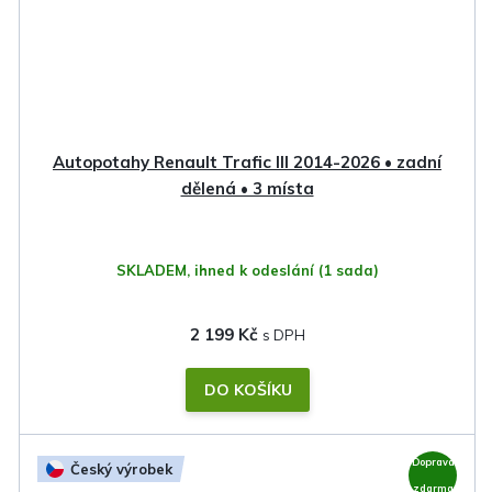
Autopotahy Renault Trafic III 2014-2026 • zadní
dělená • 3 místa
SKLADEM, ihned k odeslání
(1 sada)
2 199 Kč
DO KOŠÍKU
Doprava
Český výrobek
zdarma