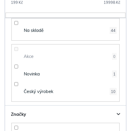
199
Kč
19998
Kč
r
o
d
Na skladě
44
u
k
t
Akce
0
ů
Novinka
1
Český výrobek
10
Značky