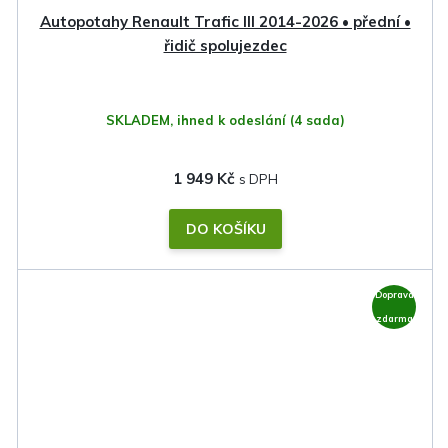
Autopotahy Renault Trafic III 2014-2026 • přední •
řidič spolujezdec
SKLADEM, ihned k odeslání
(4 sada)
1 949 Kč
DO KOŠÍKU
Doprava
zdarma