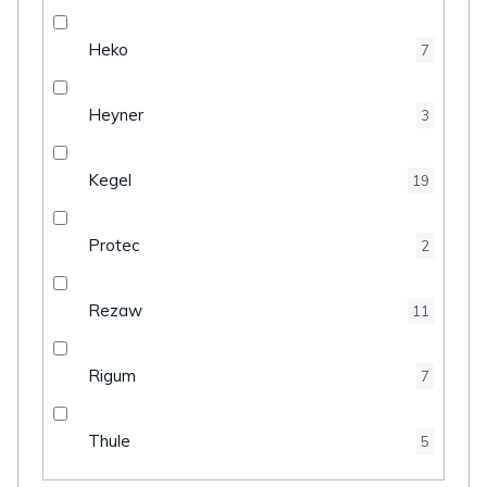
Heko
7
Heyner
3
Kegel
19
Protec
2
Rezaw
11
Rigum
7
Thule
5