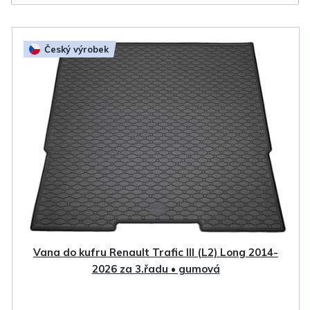
V
Český výrobek
ý
p
i
s
p
r
o
d
u
k
Vana do kufru Renault Trafic III (L2) Long 2014-
t
2026 za 3.řadu • gumová
ů