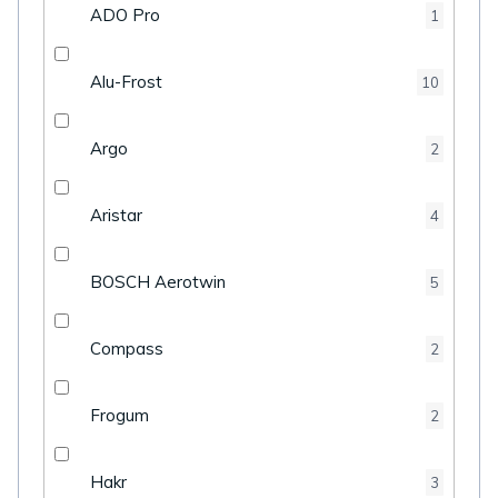
ADO Pro
1
Alu-Frost
10
Argo
2
Aristar
4
BOSCH Aerotwin
5
Compass
2
Frogum
2
Hakr
3