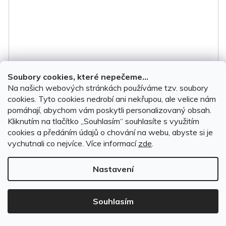
Soubory cookies, které nepečeme...
Na našich webových stránkách používáme tzv. soubory
Autopotahy Renault Trafic III 2014-2026 • přední •
cookies. Tyto cookies nedrobí ani nekřupou, ale velice nám
spolujezdec
pomáhají, abychom vám poskytli personalizovaný obsah.
Kliknutím na tlačítko ,,Souhlasím“ souhlasíte s využitím
cookies a předáním údajů o chování na webu, abyste si je
SKLADEM, ihned k odeslání
(4 sada)
vychutnali co nejvíce.
Více informací
zde
.
Nastavení
999 Kč
DO KOŠÍKU
Souhlasím