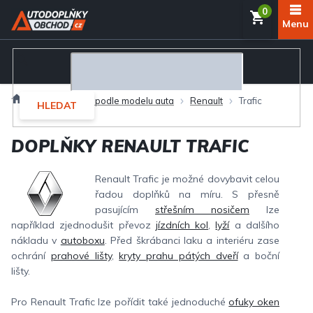
Přejít
NÁKUP
na
obsah
KOŠÍK
Domů
Autodoplňky podle modelu auta
Renault
Trafic
HLEDAT
DOPLŇKY RENAULT TRAFIC
Renault Trafic je možné dovybavit celou
řadou doplňků na míru. S přesně
pasujícím
střešním nosičem
lze
například zjednodušit převoz
jízdních kol
,
lyží
a dalšího
nákladu v
autoboxu
. Před škrábanci laku a interiéru zase
ochrání
prahové lišty
,
kryty prahu pátých dveří
a boční
lišty.
Pro Renault Trafic lze pořídit také jednoduché
ofuky oken