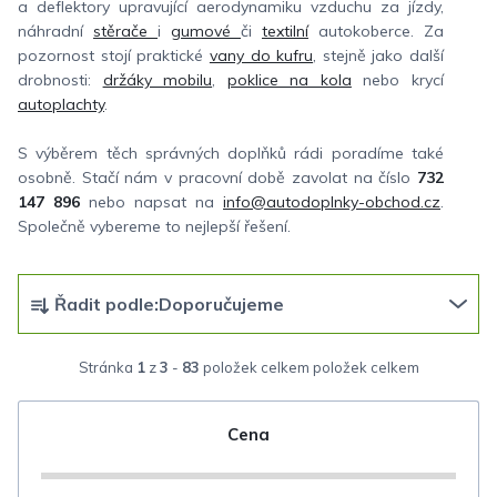
a deflektory upravující aerodynamiku vzduchu za jízdy,
náhradní
stěrače
i
gumové
či
textilní
autokoberce. Za
pozornost stojí praktické
vany do kufru
, stejně jako další
drobnosti:
držáky mobilu
,
poklice na kola
nebo krycí
autoplachty
.
S výběrem těch správných doplňků rádi poradíme také
osobně. Stačí nám v pracovní době zavolat na číslo
732
147 896
nebo napsat na
info@autodoplnky-obchod.cz
.
Společně vybereme to nejlepší řešení.
Ř
Řadit podle:
Doporučujeme
a
z
Stránka
1
z
3
-
83
položek celkem
e
n
Cena
í
p