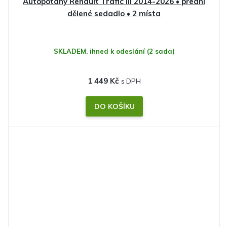
Autopotahy Renault Trafic III 2014-2026 • přední
dělené sedadlo • 2 místa
SKLADEM, ihned k odeslání
(2 sada)
1 449 Kč
DO KOŠÍKU