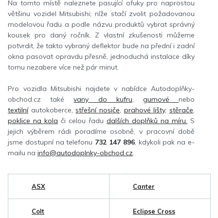
Na tomto místě naleznete pasující ofuky pro naprostou
většinu vozidel Mitsubishi; níže stačí zvolit požadovanou
modelovou řadu a podle názvu produktů vybrat správný
kousek pro daný ročník. Z vlastní zkušenosti můžeme
potvrdit, že takto vybraný deflektor bude na přední i zadní
okna pasovat opravdu přesně, jednoduchá instalace díky
tomu nezabere více než pár minut.
Pro vozidla Mitsubishi najdete v nabídce Autodoplňky-
obchod.cz také
vany do kufru
,
gumové
nebo
textilní
autokoberce,
střešní nosiče
,
prahové lišty
,
stěrače
,
poklice na kola
či celou řadu
dalších doplňků na míru.
S
jejich výběrem rádi poradíme osobně, v pracovní době
jsme dostupní na telefonu
732 147 896
, kdykoli pak na e-
mailu na
info@autodoplnky-obchod.cz
.
ASX
Canter
Colt
Eclipse Cross