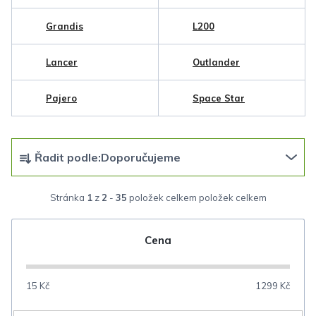
Grandis
L200
Lancer
Outlander
Pajero
Space Star
Ř
Řadit podle:
Doporučujeme
a
z
Stránka
1
z
2
-
35
položek celkem
e
n
Cena
í
p
15
Kč
1299
Kč
r