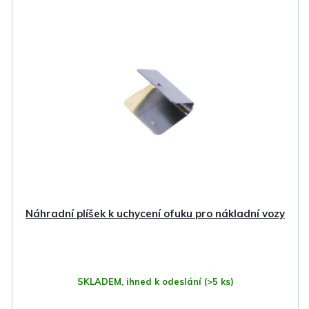
ý
p
i
s
p
r
o
d
u
k
Náhradní plíšek k uchycení ofuku pro nákladní vozy
t
ů
SKLADEM, ihned k odeslání
(>5 ks)