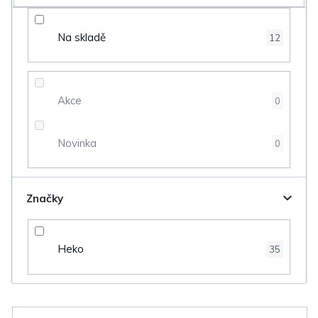
o
d
Na skladě
12
u
k
t
Akce
0
ů
Novinka
0
Značky
Heko
35
V