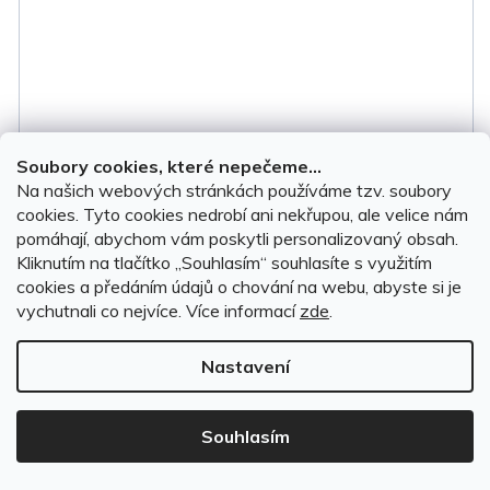
Soubory cookies, které nepečeme...
Na našich webových stránkách používáme tzv. soubory
cookies. Tyto cookies nedrobí ani nekřupou, ale velice nám
pomáhají, abychom vám poskytli personalizovaný obsah.
Kliknutím na tlačítko ,,Souhlasím“ souhlasíte s využitím
Ofuky oken Mitsubishi Colt 2023-2025 (+zadní)
cookies a předáním údajů o chování na webu, abyste si je
vychutnali co nejvíce.
Více informací
zde
.
Nastavení
Na objednávku do 7 dnů
Souhlasím
1 299 Kč