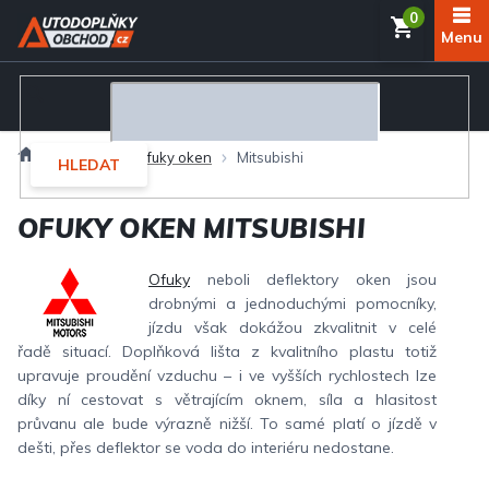
Přejít
NÁKUP
na
obsah
KOŠÍK
Domů
Exteriér
Ofuky oken
Mitsubishi
HLEDAT
OFUKY OKEN MITSUBISHI
Ofuky
neboli deflektory oken jsou
drobnými a jednoduchými pomocníky,
jízdu však dokážou zkvalitnit v celé
řadě situací. Doplňková lišta z kvalitního plastu totiž
upravuje proudění vzduchu – i ve vyšších rychlostech lze
díky ní cestovat s větrajícím oknem, síla a hlasitost
průvanu ale bude výrazně nižší. To samé platí o jízdě v
dešti, přes deflektor se voda do interiéru nedostane.