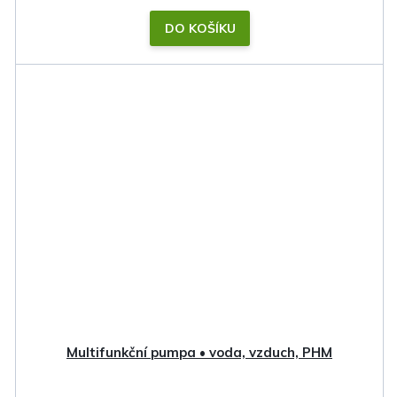
DO KOŠÍKU
Multifunkční pumpa • voda, vzduch, PHM