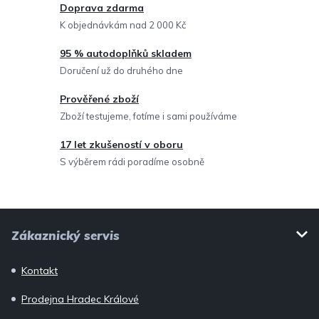
c
Doprava zdarma
í
K objednávkám nad 2 000 Kč
p
95 % autodoplňků skladem
r
Doručení už do druhého dne
v
Prověřené zboží
k
Zboží testujeme, fotíme i sami používáme
y
v
17 let zkušeností v oboru
ý
S výběrem rádi poradíme osobně
p
i
Z
s
Zákaznický servis
u
á
p
Kontakt
a
Prodejna Hradec Králové
t