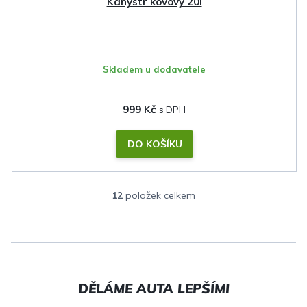
Kanystr kovový 20l
Skladem u dodavatele
999 Kč
DO KOŠÍKU
12
položek celkem
O
v
l
á
d
a