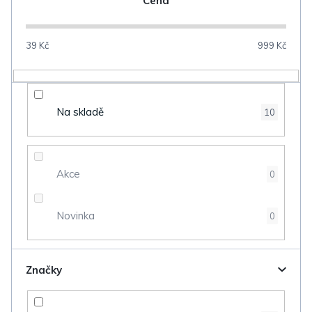
Cena
í
p
39
Kč
999
Kč
r
o
d
Na skladě
10
u
k
t
Akce
0
ů
Novinka
0
Značky