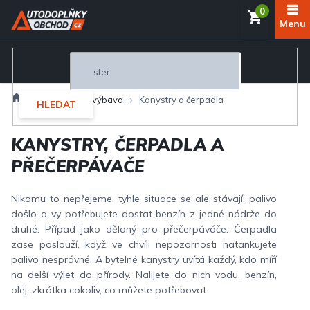
Přejít
NÁKUP
na
obsah
KOŠÍK
Domů
(Ne)povinná výbava
Kanystry a čerpadla
HLEDAT
KANYSTRY, ČERPADLA A
PŘEČERPÁVAČE
Nikomu to nepřejeme, tyhle situace se ale stávají: palivo
došlo a vy potřebujete dostat benzín z jedné nádrže do
druhé. Případ jako dělaný pro přečerpáváče. Čerpadla
zase poslouží, když ve chvíli nepozornosti natankujete
palivo nesprávné. A bytelné kanystry uvítá každý, kdo míří
na delší výlet do přírody. Nalijete do nich vodu, benzín,
olej, zkrátka cokoliv, co můžete potřebovat.