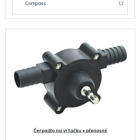
Compass
12
V
ý
p
i
s
p
r
o
d
u
k
Čerpadlo na vrtačku • přenosné
t