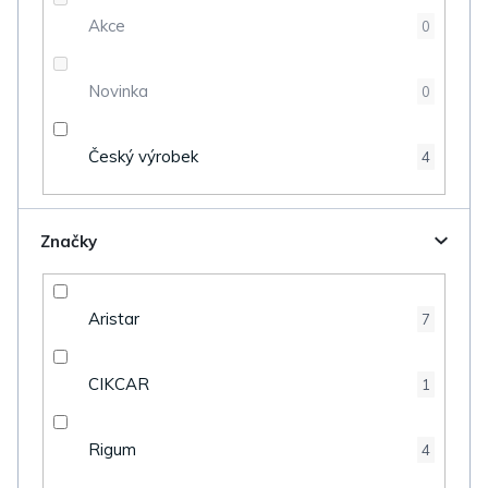
t
Akce
0
ů
Novinka
0
Český výrobek
4
Značky
Aristar
7
CIKCAR
1
Rigum
4