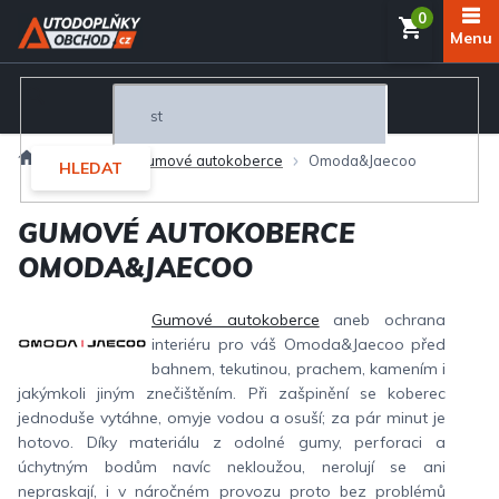
Přejít
NÁKUP
na
obsah
KOŠÍK
Domů
Interiér
Gumové autokoberce
Omoda&Jaecoo
HLEDAT
GUMOVÉ AUTOKOBERCE
OMODA&JAECOO
Gumové autokoberce
aneb ochrana
interiéru pro váš Omoda&Jaecoo před
bahnem, tekutinou, prachem, kamením i
jakýmkoli jiným znečištěním. Při zašpinění se koberec
jednoduše vytáhne, omyje vodou a osuší; za pár minut je
hotovo. Díky materiálu z odolné gumy, perforaci a
úchytným bodům navíc nekloužou, nerolují se ani
nepraskají, i v náročném provozu proto bez problémů