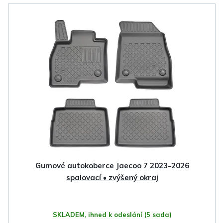
V
ý
p
i
s
p
r
o
d
u
k
Gumové autokoberce Jaecoo 7 2023-2026
t
spalovací • zvýšený okraj
ů
SKLADEM, ihned k odeslání
(5 sada)