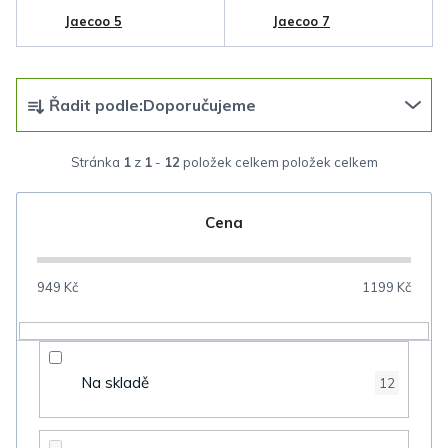
Jaecoo 5
Jaecoo 7
Ř
Řadit podle:
Doporučujeme
a
z
Stránka
1
z
1
-
12
položek celkem
e
n
Cena
í
p
949
Kč
1199
Kč
r
o
d
Na skladě
12
u
k