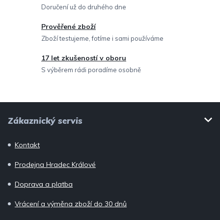
r
Doručení už do druhého dne
v
Prověřené zboží
k
Zboží testujeme, fotíme i sami používáme
y
v
17 let zkušeností v oboru
ý
S výběrem rádi poradíme osobně
p
i
Z
s
Zákaznický servis
u
á
p
Kontakt
a
Prodejna Hradec Králové
t
í
Doprava a platba
Vrácení a výměna zboží do 30 dnů