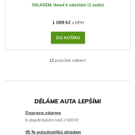
SKLADEM, ihned k odeslání
(1 sada)
1 099 Kč
DO KOŠÍKU
12
položek celkem
O
v
l
á
d
a
c
Doprava zdarma
í
K objednávkám nad 2 000 Kč
p
95 % autodoplňků skladem