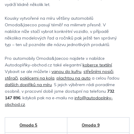
vydrží klidně několik let.
Kousky vytvořené na míru většiny automobilů
Omoda&Jaecoo pasují téměř na milimetr přesně. V
nabídce níže stačí vybrat konkrétní vozidlo, v případě
několika modelových řad a ročníků pak ještě ten správný
typ – ten už poznáte dle názvu jednotlivých produktů.
Pro automobily Omoda&Jaecoo najdete v nabídce
Autodoplňky-obchod.cz také elegantní
koberce textilní
.
Vybavit se ale můžete i
vanou do kufru
,
střešními nosiči
,
stěrači
,
poklicemi na kola
,
plachtou na auto
a celou řadou
dalších doplňků na míru
. S jejich výběrem rádi poradíme
osobně, v pracovní době jsme dostupní na telefonu
732
147 896
, kdykoli pak na e-mailu na
info@autodoplnky-
obchod.cz
.
Omoda 5
Omoda 9