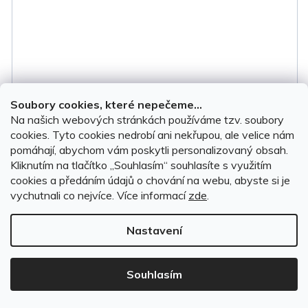
Soubory cookies, které nepečeme...
Na našich webových stránkách používáme tzv. soubory
cookies. Tyto cookies nedrobí ani nekřupou, ale velice nám
pomáhají, abychom vám poskytli personalizovaný obsah.
Kliknutím na tlačítko ,,Souhlasím“ souhlasíte s využitím
cookies a předáním údajů o chování na webu, abyste si je
vychutnali co nejvíce.
Více informací
zde
.
Prahové lišty Nissan Navara D40 2005-2014 •
nerez s karbonem
Nastavení
Na objednávku do 14 dnů
Souhlasím