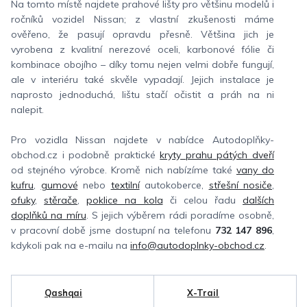
Na tomto místě najdete prahové lišty pro většinu modelů i
ročníků vozidel Nissan; z vlastní zkušenosti máme
ověřeno, že pasují opravdu přesně. Většina jich je
vyrobena z kvalitní nerezové oceli, karbonové fólie či
kombinace obojího – díky tomu nejen velmi dobře fungují,
ale v interiéru také skvěle vypadají. Jejich instalace je
naprosto jednoduchá, lištu stačí očistit a práh na ni
nalepit.
Pro vozidla Nissan najdete v nabídce Autodoplňky-
obchod.cz i podobně praktické
kryty prahu pátých dveří
od stejného výrobce. Kromě nich nabízíme také
vany do
kufru
,
gumové
nebo
textilní
autokoberce,
střešní nosiče
,
ofuky
,
stěrače
,
poklice na kola
či celou řadu
dalších
doplňků na míru
. S jejich výběrem rádi poradíme osobně,
v pracovní době jsme dostupní na telefonu
732 147 896
,
kdykoli pak na e-mailu na
info@autodoplnky-obchod.cz
.
Qashqai
X-Trail