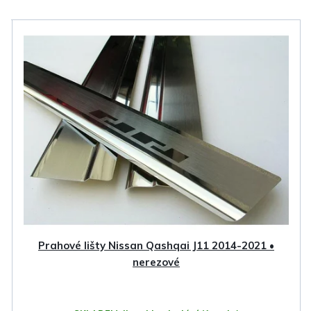
V
ý
p
i
s
p
r
o
d
u
k
Prahové lišty Nissan Qashqai J11 2014-2021 •
t
nerezové
ů