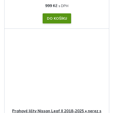
999 Kč
DO KOŠÍKU
Prahové lišty Nissan Leaf II 2018-2025 • nerez s