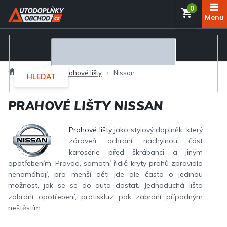
Přejít
NÁKUP
na
obsah
KOŠÍK
Domů
Interiér
Prahové lišty
Nissan
HLEDAT
PRAHOVÉ LIŠTY NISSAN
Prahové lišty
jako stylový doplněk, který
zároveň ochrání náchylnou část
karosérie před škrábanci a jiným
opotřebením. Pravda, samotní řidiči kryty prahů zpravidla
nenamáhají, pro menší děti jde ale často o jedinou
možnost, jak se se do auta dostat. Jednoduchá lišta
zabrání opotřebení, protiskluz pak zabrání případným
neštěstím.