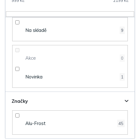
999
Kč
2199
Kč
r
o
d
Na skladě
9
u
k
t
Akce
0
ů
Novinka
1
Značky
Alu-Frost
45