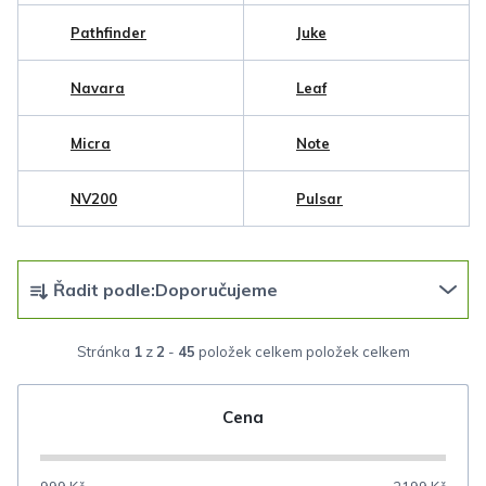
Pathfinder
Juke
Navara
Leaf
Micra
Note
NV200
Pulsar
Ř
Řadit podle:
Doporučujeme
a
z
Stránka
1
z
2
-
45
položek celkem
e
n
Cena
í
p