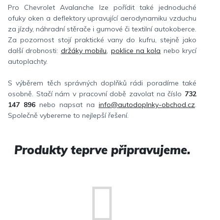
Pro Chevrolet Avalanche lze pořídit také jednoduché
ofuky oken a deflektory upravující aerodynamiku vzduchu
za jízdy, náhradní stěrače i gumové či textilní autokoberce.
Za pozornost stojí praktické vany do kufru, stejně jako
další drobnosti:
držáky mobilu
,
poklice na kola
nebo krycí
autoplachty.
S výběrem těch správných doplňků rádi poradíme také
osobně. Stačí nám v pracovní době zavolat na číslo
732
147 896
nebo napsat na
info@autodoplnky-obchod.cz
.
Společně vybereme to nejlepší řešení.
Produkty teprve připravujeme.