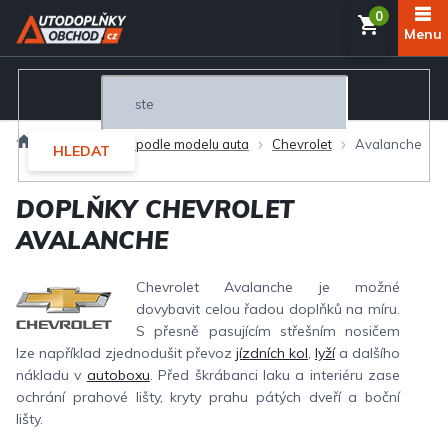
Přejít
NÁKUP
na
obsah
KOŠÍK
Domů
Autodoplňky podle modelu auta
Chevrolet
Avalanche
HLEDAT
DOPLŇKY CHEVROLET
AVALANCHE
Chevrolet Avalanche je možné
dovybavit celou řadou doplňků na míru.
S přesně pasujícím střešním nosičem
lze například zjednodušit převoz
jízdních kol
,
lyží
a dalšího
nákladu v
autoboxu
. Před škrábanci laku a interiéru zase
ochrání prahové lišty, kryty prahu pátých dveří a boční
lišty.