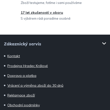
Zboží testujeme, fotíme i sami používáme
17 let zkušeností v oboru
S výběrem rádi poradíme osobně
Z
Zákaznický servis
á
p
Kontakt
a
Prodejna Hradec Králové
t
í
Doprava a platba
Vrácení a výměna zboží do 30 dnů
Reklamace zboží
Obchodní podmínky