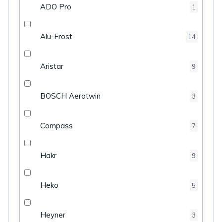
ADO Pro
1
Alu-Frost
14
Aristar
9
BOSCH Aerotwin
3
Compass
7
Hakr
9
Heko
5
Heyner
3