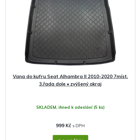
i
s
p
r
o
d
u
k
Vana do kufru Seat Alhambra II 2010-2020 7míst.
t
3.řada dole • zvýšený okraj
ů
SKLADEM, ihned k odeslání
(5 ks)
999 Kč