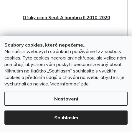
Ofuky oken Seat Alhambra II 2010-2020
Soubory cookies, které nepečeme...
SKLADEM, ihned k odeslání
(1 sada)
Na našich webových stránkách používáme tzv. soubory
cookies. Tyto cookies nedrobí ani nekřupou, ale velice nám
899 Kč
pomáhají, abychom vám poskytli personalizovaný obsah.
Kliknutím na tlačítko ,,Souhlasím“ souhlasíte s využitím
cookies a předáním údajů o chování na webu, abyste si je
DO KOŠÍKU
vychutnali co nejvíce.
Více informací
zde
.
Nastavení
Souhlasím