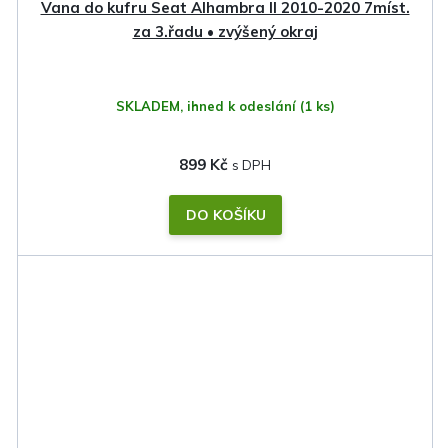
Vana do kufru Seat Alhambra II 2010-2020 7míst.
za 3.řadu • zvýšený okraj
SKLADEM, ihned k odeslání
(1 ks)
899 Kč
DO KOŠÍKU