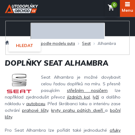
Přejít
NÁKUP
na
obsah
KOŠÍK
Domů
Autodoplňky podle modelu auta
Seat
Alhambra
HLEDAT
DOPLŇKY SEAT ALHAMBRA
Seat Alhambra je možné dovybavit
celou řadou doplňků na míru. S přesně
pasujícím
střešním nosičem
lze
například zjednodušit převoz
jízdních kol
,
lyží
a dalšího
nákladu v
autoboxu
. Před škrábanci laku a interiéru zase
ochrání
prahové lišty
,
kryty prahu pátých dveří
a
boční
lišty
.
Pro Seat Alhambra lze pořídit také jednoduché
ofuky