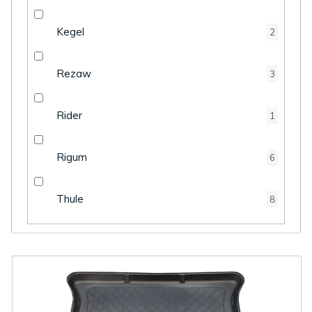
Kegel
2
Rezaw
3
Rider
1
Rigum
6
Thule
8
V
ý
p