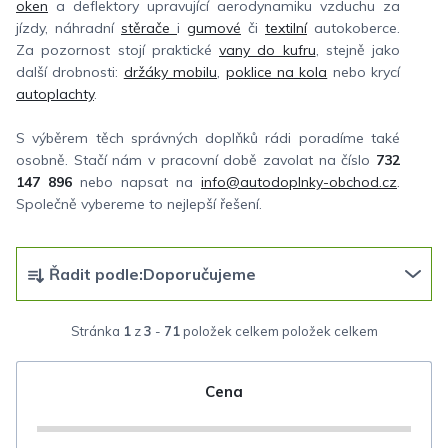
oken
a deflektory upravující aerodynamiku vzduchu za
jízdy, náhradní
stěrače
i
gumové
či
textilní
autokoberce.
Za pozornost stojí praktické
vany do kufru
, stejně jako
další drobnosti:
držáky mobilu
,
poklice na kola
nebo krycí
autoplachty
.
S výběrem těch správných doplňků rádi poradíme také
osobně. Stačí nám v pracovní době zavolat na číslo
732
147 896
nebo napsat na
info@autodoplnky-obchod.cz
.
Společně vybereme to nejlepší řešení.
Ř
Řadit podle:
Doporučujeme
a
z
Stránka
1
z
3
-
71
položek celkem
e
n
Cena
í
p