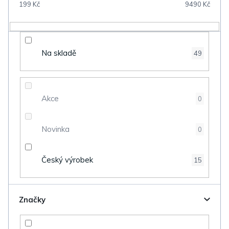
199
Kč
9490
Kč
r
o
d
Na skladě
49
u
k
t
Akce
0
ů
Novinka
0
Český výrobek
15
Značky