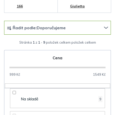
166
Giulietta
Ř
Řadit podle:
Doporučujeme
a
z
Stránka
1
z
1
-
9
položek celkem
e
n
Cena
í
p
999
Kč
1549
Kč
r
o
d
Na skladě
9
u
k