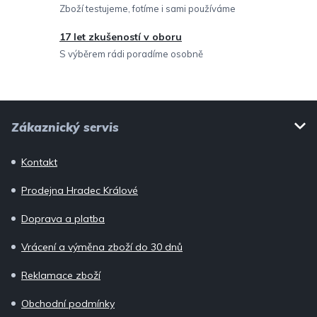
Zboží testujeme, fotíme i sami používáme
y
v
17 let zkušeností v oboru
ý
S výběrem rádi poradíme osobně
p
i
Z
s
Zákaznický servis
u
á
p
Kontakt
a
Prodejna Hradec Králové
t
í
Doprava a platba
Vrácení a výměna zboží do 30 dnů
Reklamace zboží
Obchodní podmínky