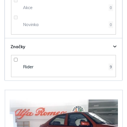
t
Akce
0
ů
Novinka
0
Značky
Rider
9
V
ý
p
i