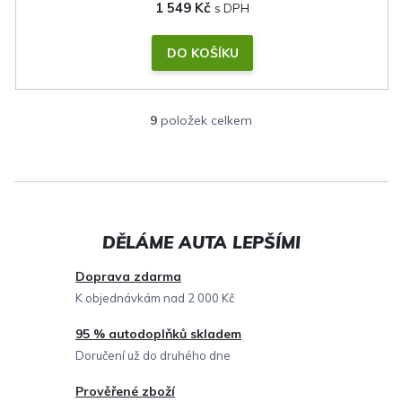
1 549 Kč
DO KOŠÍKU
9
položek celkem
O
v
l
á
d
a
c
Doprava zdarma
í
K objednávkám nad 2 000 Kč
p
95 % autodoplňků skladem
r
Doručení už do druhého dne
v
Prověřené zboží
k