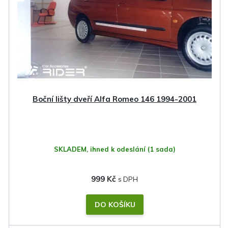
s
p
r
o
d
u
k
Boční lišty dveří Alfa Romeo 146 1994-2001
t
ů
SKLADEM, ihned k odeslání
(1 sada)
999 Kč
DO KOŠÍKU