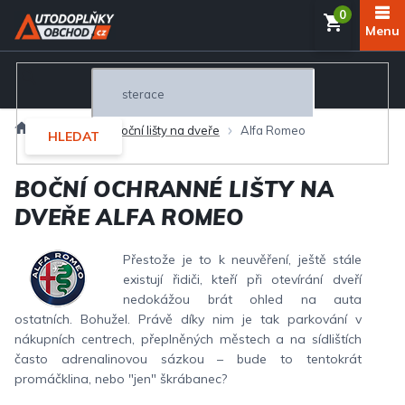
Přejít
NÁKUP
na
obsah
KOŠÍK
Domů
Exteriér
Boční lišty na dveře
Alfa Romeo
HLEDAT
BOČNÍ OCHRANNÉ LIŠTY NA
DVEŘE ALFA ROMEO
Přestože je to k neuvěření, ještě stále
existují řidiči, kteří při otevírání dveří
nedokážou brát ohled na auta
ostatních. Bohužel. Právě díky nim je tak parkování v
nákupních centrech, přeplněných městech a na sídlištích
často adrenalinovou sázkou – bude to tentokrát
promáčklina, nebo "jen" škrábanec?