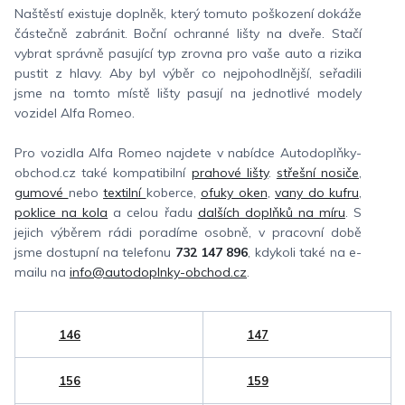
Naštěstí existuje doplněk, který tomuto poškození dokáže
částečně zabránit. Boční ochranné lišty na dveře. Stačí
vybrat správně pasující typ zrovna pro vaše auto a rizika
pustit z hlavy. Aby byl výběr co nejpohodlnější, seřadili
jsme na tomto místě lišty pasují na jednotlivé modely
vozidel Alfa Romeo.
Pro vozidla Alfa Romeo najdete v nabídce Autodoplňky-
obchod.cz také kompatibilní
prahové lišty
.
střešní nosiče
,
gumové
nebo
textilní
koberce,
ofuky oken
,
vany do kufru
,
poklice na kola
a celou řadu
dalších doplňků na míru
. S
jejich výběrem rádi poradíme osobně, v pracovní době
jsme dostupní na telefonu
732 147 896
, kdykoli také na e-
mailu na
info@autodoplnky-obchod.cz
.
146
147
156
159