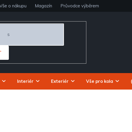
Vše o nákupu
Magazín
Průvodce výběrem
T
Interiér
Exteriér
Vše pro kola