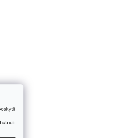
oskytli
hutnali