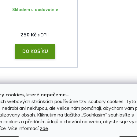
o
Skladem u dodavatele
d
u
250 Kč
k
t
DO KOŠÍKU
ů
O
v
y cookies, které nepečeme...
l
ich webových stránkách používáme tzv. soubory cookies. Tyto
 nedrobí ani nekřupou, ale velice nám pomáhají, abychom vám p
á
lizovaný obsah. Kliknutím na tlačítko ,,Souhlasím“ souhlasíte s
d
m cookies a předáním údajů o chování na webu, abyste si je vyc
íce.
Více informací
zde
.
a