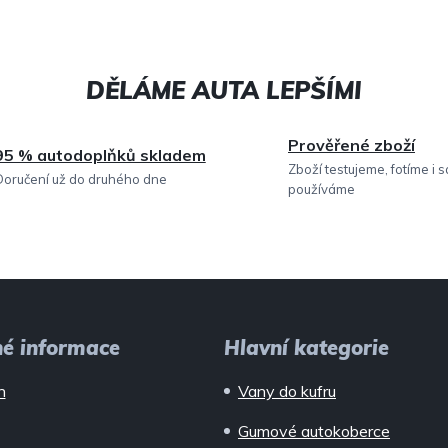
u
Prověřené zboží
95 % autodoplňků skladem
Zboží testujeme, fotíme i 
Doručení už do druhého dne
používáme
né informace
Hlavní kategorie
n
Vany do kufru
Gumové autokoberce