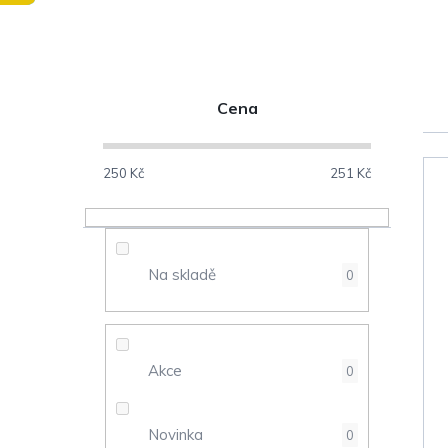
P
Cena
o
s
250
Kč
251
Kč
V
t
ý
r
Na skladě
0
p
a
i
n
s
Akce
0
n
p
Novinka
0