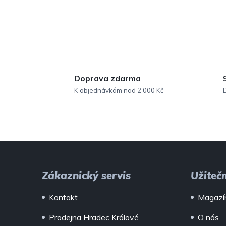
Doprava zdarma
K objednávkám nad 2 000 Kč
Z
á
Zákaznický servis
Užiteč
p
Kontakt
Magazí
a
Prodejna Hradec Králové
O nás