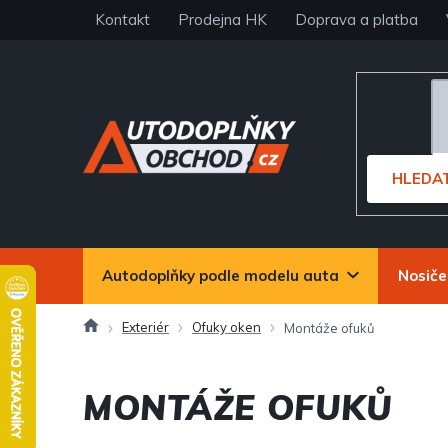
Přejít
Kontakt
Prodejna HK
Doprava a platba
na
obsah
HLEDA
Autodoplňky podle modelu auta
Nosiče
Domů
Exteriér
Ofuky oken
Montáže ofuků
MONTÁŽE OFUKŮ