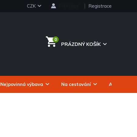
CZK
Přihlášení
Registrace
PRÁZDNÝ KOŠÍK
NÁKUPNÍ
KOŠÍK
(Ne)povinná výbava
Na cestování
Autokosmeti