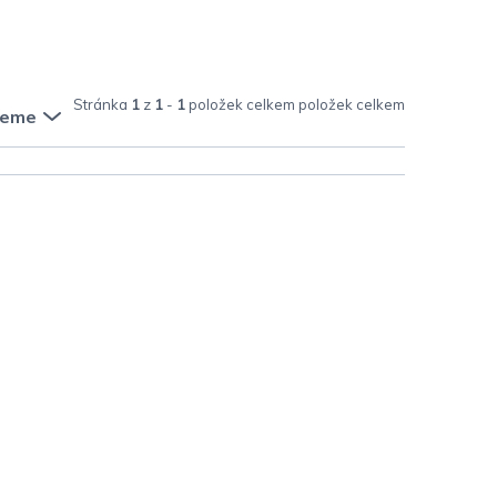
Stránka
1
z
1
-
1
položek celkem
jeme