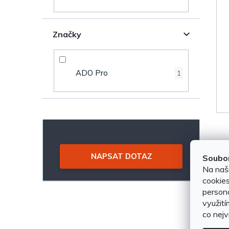
í
r
p
o
Značky
a
d
n
u
ADO Pro
1
e
k
l
t
ů
NAPSAT DOTAZ
Soubor
Na naš
cookies
persona
využití
co nejv