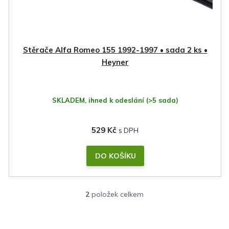
Stěrače Alfa Romeo 155 1992-1997 • sada 2 ks •
Heyner
SKLADEM, ihned k odeslání
(>5 sada)
529 Kč
DO KOŠÍKU
2
položek celkem
O
v
l