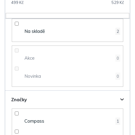
499
Kč
529
Kč
r
o
d
Na skladě
2
u
k
t
Akce
0
ů
Novinka
0
Značky
Compass
1