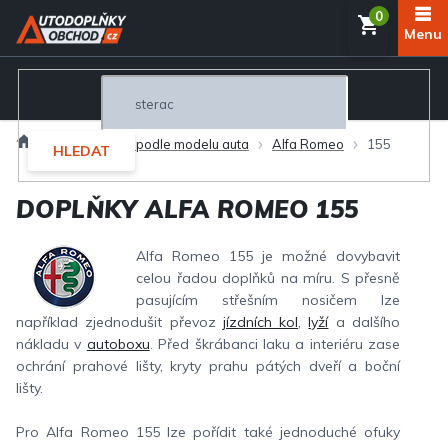
Přejít
NÁKUP
na
obsah
KOŠÍK
Domů
Autodoplňky podle modelu auta
Alfa Romeo
155
HLEDAT
DOPLŇKY ALFA ROMEO 155
Alfa Romeo 155 je možné dovybavit
celou řadou doplňků na míru. S přesně
pasujícím střešním nosičem lze
například zjednodušit převoz
jízdních kol
,
lyží
a dalšího
nákladu v
autoboxu
. Před škrábanci laku a interiéru zase
ochrání prahové lišty, kryty prahu pátých dveří a boční
lišty.
Pro Alfa Romeo 155 lze pořídit také jednoduché ofuky