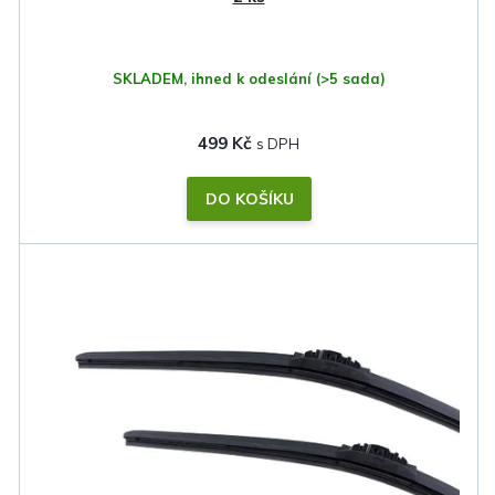
t
ů
SKLADEM, ihned k odeslání
(>5 sada)
499 Kč
DO KOŠÍKU