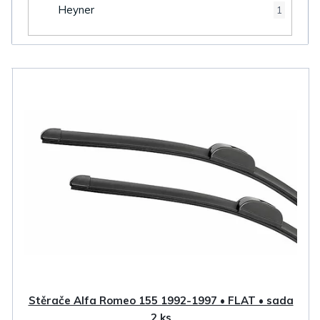
Heyner
1
V
ý
p
i
s
p
r
o
d
u
k
Stěrače Alfa Romeo 155 1992-1997 • FLAT • sada
2 ks