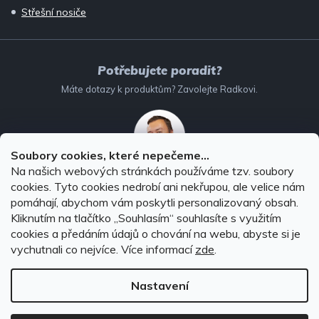
Střešní nosiče
Potřebujete poradit?
Máte dotazy k produktům? Zavolejte Radkovi.
Soubory cookies, které nepečeme...
Na našich webových stránkách používáme tzv. soubory
732 147 896
(Po–Pá: 8–16:00)
cookies. Tyto cookies nedrobí ani nekřupou, ale velice nám
pomáhají, abychom vám poskytli personalizovaný obsah.
info@autodoplnky-obchod.cz
Kliknutím na tlačítko ,,Souhlasím“ souhlasíte s využitím
cookies a předáním údajů o chování na webu, abyste si je
vychutnali co nejvíce.
Více informací
zde
.
Nastavení
Copyright 2026
Autodoplňky-obchod.cz
. Všechna práva
vyhrazena.