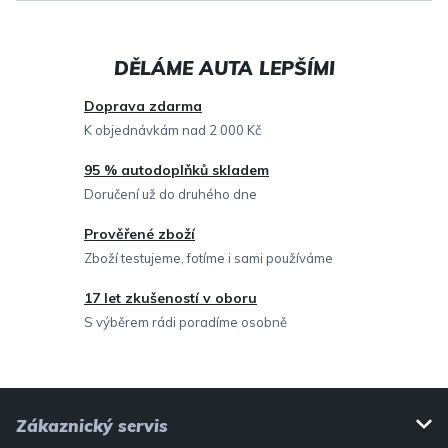
á
d
a
c
Doprava zdarma
í
K objednávkám nad 2 000 Kč
p
95 % autodoplňků skladem
r
Doručení už do druhého dne
v
Prověřené zboží
k
Zboží testujeme, fotíme i sami používáme
y
v
17 let zkušeností v oboru
ý
S výběrem rádi poradíme osobně
p
i
Z
s
Zákaznický servis
u
á