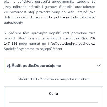
oken a deflektory upravující aerodynamiku vzduchu za
jízdy, náhradní stěrače i gumové či textilní autokoberce.
Za pozornost stojí praktické vany do kufru, stejně jako
další drobnosti:
držáky mobilu
,
poklice na kola
nebo krycí
autoplachty.
S výběrem těch správných doplňků rádi poradíme také
osobně. Stačí nám v pracovní době zavolat na číslo
732
147 896
nebo napsat na
info@autodoplnky-obchod.cz
.
Společně vybereme to nejlepší řešení.
Ř
Řadit podle:
Doporučujeme
a
z
Stránka
1
z
1
-
2
položek celkem
e
n
Cena
í
p