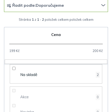
Ř
Řadit podle:
Doporučujeme
a
z
Stránka
1
z
1
-
2
položek celkem
e
n
Cena
í
p
199
Kč
200
Kč
r
o
d
Na skladě
2
u
k
t
Akce
0
ů
Novinka
0