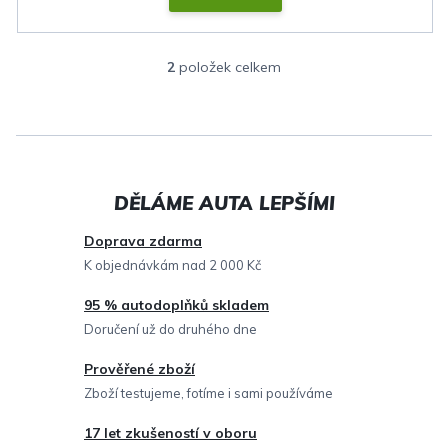
2
položek celkem
O
v
l
á
d
a
c
Doprava zdarma
í
K objednávkám nad 2 000 Kč
p
95 % autodoplňků skladem
r
Doručení už do druhého dne
v
Prověřené zboží
k
Zboží testujeme, fotíme i sami používáme
y
v
17 let zkušeností v oboru