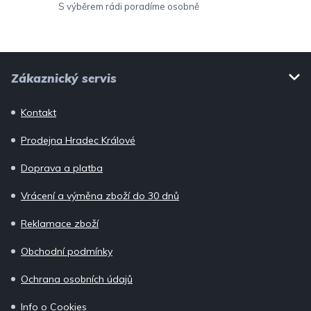
ý
S výběrem rádi poradíme osobně
p
i
Z
s
Zákaznický servis
u
á
p
Kontakt
a
Prodejna Hradec Králové
t
í
Doprava a platba
Vrácení a výměna zboží do 30 dnů
Reklamace zboží
Obchodní podmínky
Ochrana osobních údajů
Info o Cookies