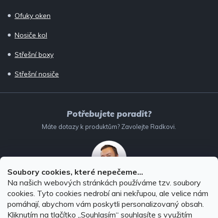
Ofuky oken
Nosiče kol
Střešní boxy
Střešní nosiče
Potřebujete poradit?
Máte dotazy k produktům? Zavolejte Radkovi.
Soubory cookies, které nepečeme...
Na našich webových stránkách používáme tzv. soubory
732 147 896
(Po–Pá: 8–16:00)
cookies. Tyto cookies nedrobí ani nekřupou, ale velice nám
pomáhají, abychom vám poskytli personalizovaný obsah.
info@autodoplnky-obchod.cz
Kliknutím na tlačítko ,,Souhlasím“ souhlasíte s využitím