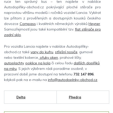
ruce ten správný kus – ten najdete v nabídce
Autodoplňky-obchod.cz pokrývající ploché stěrače pro
naprostou většinu modelů i ročníků vozidel Lancia. Vybírat
lze přitom z prověřených a dostupných kousků českého
dovozce
Compass
i kvalitních německých výrobků
Heyner
.
Samozřejmostí jsou také kompatibilní tzv.
flat stěrače pro
zadní sklo
.
Pro vozidla Lancia najdete v nabídce Autodoplňky-
obchod.cz také
vany do kufru
,
střešní nosiče
, gumové
nebo textilní koberce,
ofuky oken
, prahové lišty,
autoplachty
,
poklice na kola
či celou řadu
dalších doplňků
na míru
. S jejich výběrem rádi poradíme osobně, v
pracovní době jsme dostupní na telefonu
732 147 896
,
kdykoli pak na e-mailu na
info@autodoplnky-obchod.cz
.
Delta
Phedra