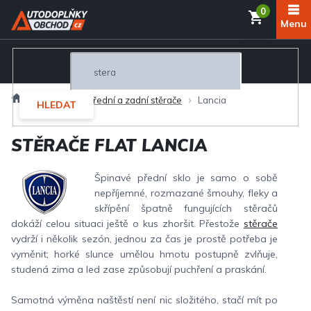
Přejít
NÁKUP
na
obsah
KOŠÍK
Domů
Exteriér
Přední a zadní stěrače
Lancia
HLEDAT
STĚRAČE FLAT LANCIA
Špinavé přední sklo je samo o sobě
nepříjemné, rozmazané šmouhy, fleky a
skřípění špatně fungujících stěračů
dokáží celou situaci ještě o kus zhoršit. Přestože
stěrače
vydrží i několik sezón, jednou za čas je prostě potřeba je
vyměnit; horké slunce umělou hmotu postupně zvlňuje,
studená zima a led zase způsobují puchření a praskání.
Samotná výměna naštěstí není nic složitého, stačí mít po