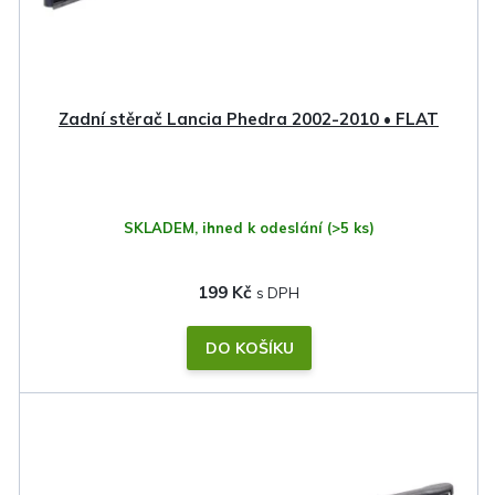
o
d
u
k
Zadní stěrač Lancia Phedra 2002-2010 • FLAT
t
ů
SKLADEM, ihned k odeslání
(>5 ks)
199 Kč
DO KOŠÍKU