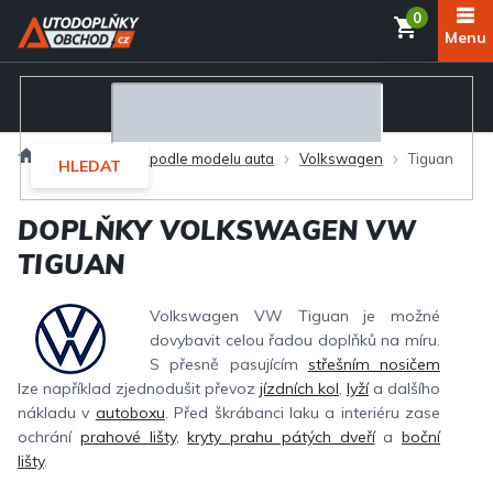
Přejít
NÁKUP
na
obsah
KOŠÍK
Domů
Autodoplňky podle modelu auta
Volkswagen
Tiguan
HLEDAT
DOPLŇKY VOLKSWAGEN VW
TIGUAN
Volkswagen VW Tiguan je možné
dovybavit celou řadou doplňků na míru.
S přesně pasujícím
střešním nosičem
lze například zjednodušit převoz
jízdních kol
,
lyží
a dalšího
nákladu v
autoboxu
. Před škrábanci laku a interiéru zase
ochrání
prahové lišty
,
kryty prahu pátých dveří
a
boční
lišty
.