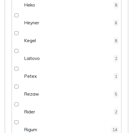
Heko
8
Heyner
6
Kegel
8
Laitovo
2
Petex
1
Rezaw
5
Rider
2
Rigum
14