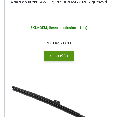
k
Vana do kufru VW Tiguan III 2024-2026 • gumová
t
ů
SKLADEM, ihned k odeslání
(1 ks)
929 Kč
DO KOŠÍKU