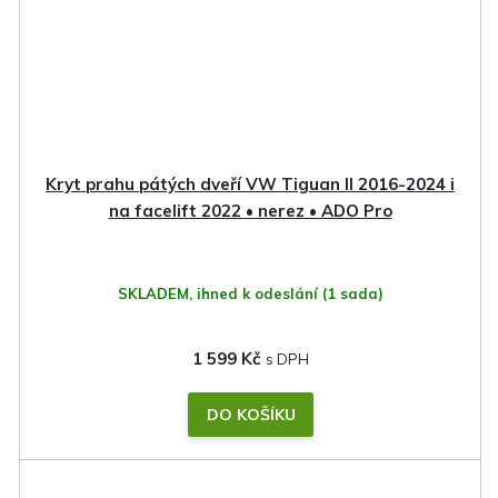
Kryt prahu pátých dveří VW Tiguan II 2016-2024 i
na facelift 2022 • nerez • ADO Pro
SKLADEM, ihned k odeslání
(1 sada)
1 599 Kč
DO KOŠÍKU