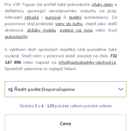
Pro VW Tiguan lze pořídit také jednoduché
ofuky oken
a
deflektory upravující aerodynamiku vzduchu za jízdy,
náhradní
stěrače
i
gumové
či
textilní
autokoberce. Za
pozornost stojí praktické
vany do kufru
, stejně jako další
drobnosti:
držáky mobilu
,
poklice na kola
nebo krycí
autoplachty
.
S výběrem těch správných doplňků rádi poradíme také
osobně. Stačí nám v pracovní době zavolat na číslo
732
147 896
nebo napsat na
info@autodoplnky-obchod.cz
.
Společně vybereme to nejlepší řešení.
Ř
Řadit podle:
Doporučujeme
a
z
Stránka
1
z
4
-
129
položek celkem
e
n
Cena
í