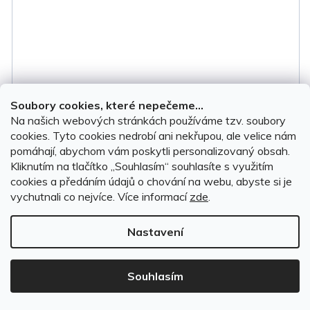
Soubory cookies, které nepečeme...
Na našich webových stránkách používáme tzv. soubory
cookies. Tyto cookies nedrobí ani nekřupou, ale velice nám
pomáhají, abychom vám poskytli personalizovaný obsah.
Kliknutím na tlačítko ,,Souhlasím“ souhlasíte s využitím
cookies a předáním údajů o chování na webu, abyste si je
Gumové autokoberce VW Tiguan Allspace 2018-
vychutnali co nejvíce.
Více informací
zde
.
2024
Nastavení
SKLADEM, ihned k odeslání
(1 sada)
Souhlasím
1 099 Kč