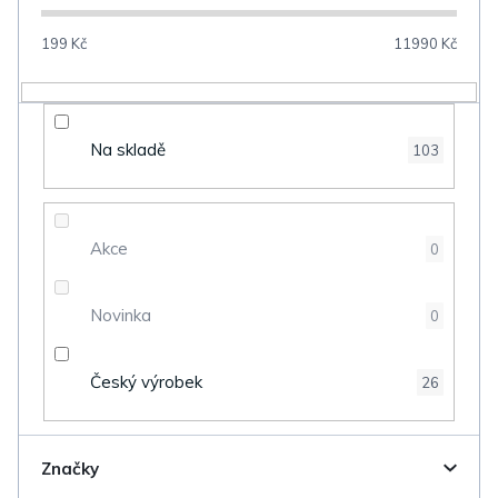
p
199
Kč
11990
Kč
r
o
d
Na skladě
103
u
k
t
Akce
0
ů
Novinka
0
Český výrobek
26
Značky