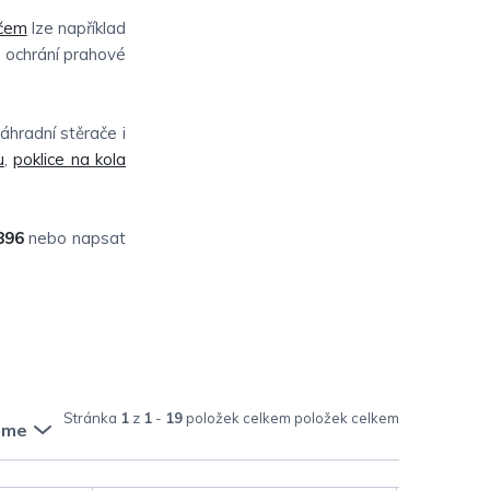
ičem
lze například
e ochrání prahové
áhradní stěrače i
u
,
poklice na kola
896
nebo napsat
Stránka
1
z
1
-
19
položek celkem
eme