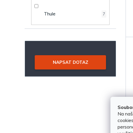
Thule
7
NAPSAT DOTAZ
Soubor
Na naš
cookies
persona