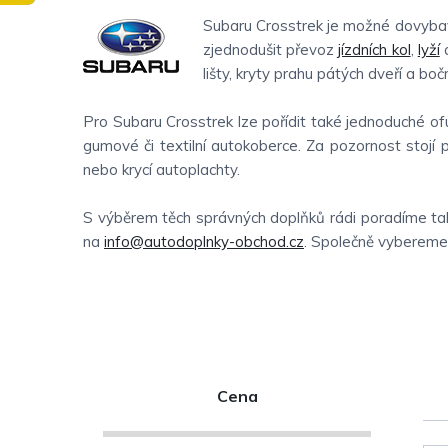
Subaru Crosstrek je možné dovybavi
zjednodušit převoz
jízdních kol
,
lyží
a
lišty, kryty prahu pátých dveří a boční
Pro Subaru Crosstrek lze pořídit také jednoduché ofu
gumové či textilní autokoberce. Za pozornost stojí p
nebo krycí autoplachty.
S výběrem těch správných doplňků rádi poradíme tak
na
info@autodoplnky-obchod.cz
. Společně vybereme t
P
Cena
o