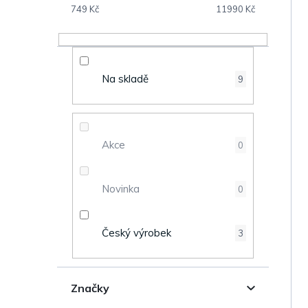
V
s
749
Kč
11990
Kč
ý
t
p
r
Na skladě
9
i
a
s
n
Akce
0
p
n
r
Novinka
0
í
o
p
Český výrobek
3
d
a
u
n
Značky