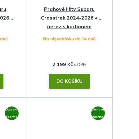
aru
Prahové lišty Subaru
2026
Crosstrek 2024-2026 •
nerez s karbonem
 dnů
Na objednávku do 14 dnů
2 199 Kč
DO KOŠÍKU
Doprava
Doprava
zdarma
zdarma