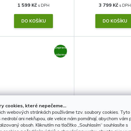
1 599 Kč
3 799 Kč
DO KOŠÍKU
DO KOŠÍKU
Doprava
zdarma
Střešní nosiče Subaru
Střešní nosiče Su
y cookies, které nepečeme...
Crosstrek 2024-2026 (na
Crosstrek 2024-20
ich webových stránkách používáme tzv. soubory cookies. Tyto
 nedrobí ani nekřupou, ale velice nám pomáhají, abychom vám p
podélníky/hagusy) • ocel •
podélníky/hagusy) 
lizovaný obsah. Kliknutím na tlačítko ,,Souhlasím“ souhlasíte s
Thule
EVO • Thule
SKLADEM, ihned k odeslání
SKLADEM, ihned k ode