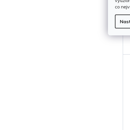
využití
co nejv
Nas