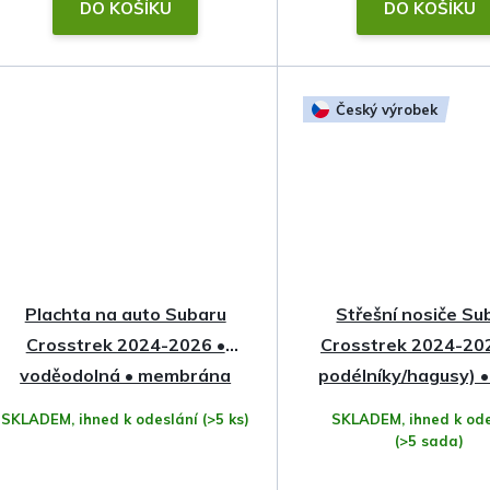
t
DO KOŠÍKU
DO KOŠÍKU
ů
Český výrobek
Plachta na auto Subaru
Střešní nosiče Su
Crosstrek 2024-2026 •
Crosstrek 2024-20
voděodolná • membrána
podélníky/hagusy) •
Hakr
SKLADEM, ihned k odeslání
(>5 ks)
SKLADEM, ihned k ode
(>5 sada)