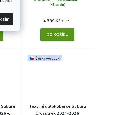
hutnali
(>5 sada)
lasím
4 399 Kč
DO KOŠÍKU
Český výrobek
 Subaru
Textilní autokoberce Subaru
026 •
Crosstrek 2024-2026