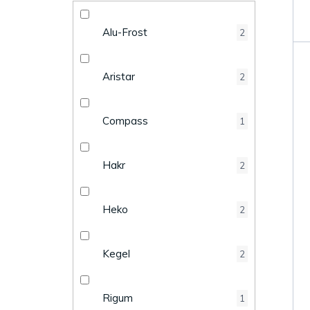
k
e
t
Alu-Frost
2
l
ů
Aristar
2
Compass
1
Hakr
2
Heko
2
Kegel
2
Rigum
1