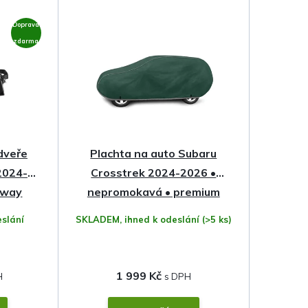
Doprava
zdarma
 dveře
Plachta na auto Subaru
2024-
Crosstrek 2024-2026 •
tway
nepromokavá • premium
membrána
slání
SKLADEM, ihned k odeslání
(>5 ks)
1 999 Kč