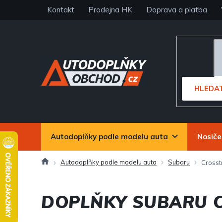
Přejít
Kontakt
Prodejna HK
Doprava a platba
na
obsah
HLEDA
Autodoplňky podle modelu auta
Nosiče
Domů
Autodoplňky podle modelu auta
Subaru
Crosst
DOPLŇKY SUBARU 