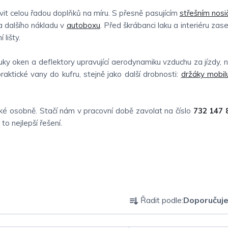
t celou řadou doplňků na míru. S přesně pasujícím
střešním nos
 dalšího nákladu v
autoboxu
. Před škrábanci laku a interiéru zas
 lišty.
ky oken a deflektory upravující aerodynamiku vzduchu za jízdy, n
raktické vany do kufru, stejně jako další drobnosti:
držáky mobil
é osobně. Stačí nám v pracovní době zavolat na číslo
732 147 
o nejlepší řešení.
Ř
Řadit podle:
Doporučuj
a