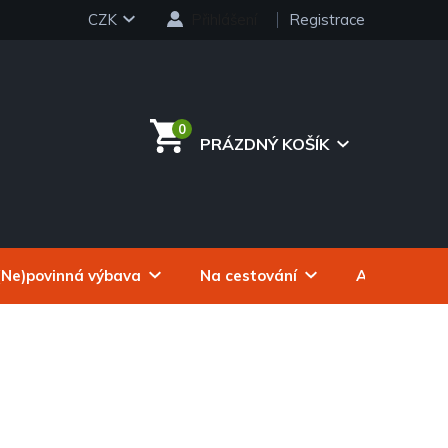
CZK
Přihlášení
Registrace
PRÁZDNÝ KOŠÍK
NÁKUPNÍ
KOŠÍK
(Ne)povinná výbava
Na cestování
Autokosmeti