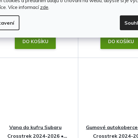
m cookies a předáním údajů o chování na webu, abyste si je vyc
(4 sada)
(>5 sada)
íce.
Více informací
zde
.
tavení
Souh
5 499 Kč
6 690 Kč
DO KOŠÍKU
DO KOŠÍKU
Vana do kufru Subaru
Gumové autokoberce
Crosstrek 2024-2026 •
Crosstrek 2024-2