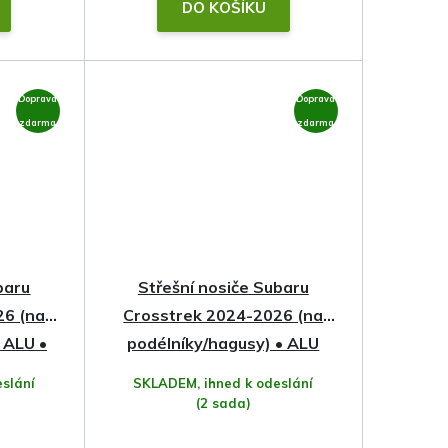
DO KOŠÍKU
Doprava
Doprava
zdarma
zdarma
baru
Střešní nosiče Subaru
26 (na
Crosstrek 2024-2026 (na
 ALU •
podélníky/hagusy) • ALU
Edge • Thule
slání
SKLADEM, ihned k odeslání
(2 sada)