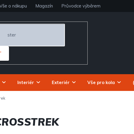
Vše o nákupu
Magazín
Průvodce výběrem
T
Interiér
Exteriér
Vše pro kola
rek
CROSSTREK