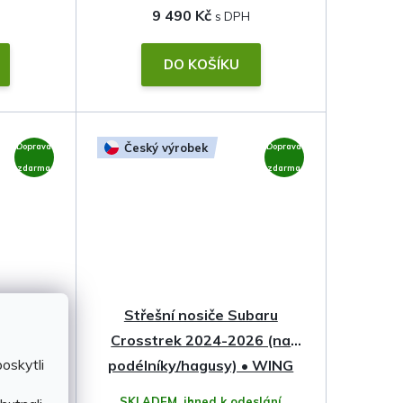
9 490 Kč
DO KOŠÍKU
Český výrobek
Doprava
Doprava
zdarma
zdarma
baru
Střešní nosiče Subaru
26 (na
Crosstrek 2024-2026 (na
oskytli
• WING
podélníky/hagusy) • WING
Profile • Hakr
slání
SKLADEM, ihned k odeslání