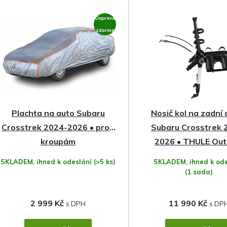
z
Doprava
e
zdarma
n
í
p
Plachta na auto Subaru
Nosič kol na zadní
r
Crosstrek 2024-2026 • proti
Subaru Crosstrek 
o
kroupám
2026 • THULE Ou
Platform 2
SKLADEM, ihned k odeslání
(>5 ks)
SKLADEM, ihned k ode
d
(1 sada)
u
2 999 Kč
11 990 Kč
k