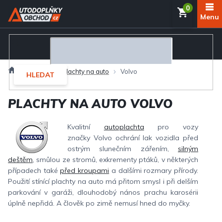
Přejít
NÁKUP
na
obsah
KOŠÍK
Domů
Exteriér
Plachty na auto
Volvo
HLEDAT
PLACHTY NA AUTO VOLVO
Kvalitní
autoplachta
pro vozy
značky Volvo ochrání lak vozidla před
ostrým slunečním zářením,
silným
deštěm
, smůlou ze stromů, exkrementy ptáků, v některých
případech také
před kroupami
a dalšími rozmary přírody.
Použití stínící plachty na auto má přitom smysl i při delším
parkování v garáži, dlouhodobý nános prachu karosérii
úplně nepřidá. A člověk po zimě nemusí hned do myčky.