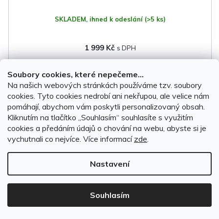
SKLADEM, ihned k odeslání
(>5 ks)
1 999 Kč
DO KOŠÍKU
Soubory cookies, které nepečeme...
Na našich webových stránkách používáme tzv. soubory
cookies. Tyto cookies nedrobí ani nekřupou, ale velice nám
pomáhají, abychom vám poskytli personalizovaný obsah.
Doprava
Kliknutím na tlačítko ,,Souhlasím“ souhlasíte s využitím
zdarma
cookies a předáním údajů o chování na webu, abyste si je
vychutnali co nejvíce.
Více informací
zde
.
Nastavení
Souhlasím