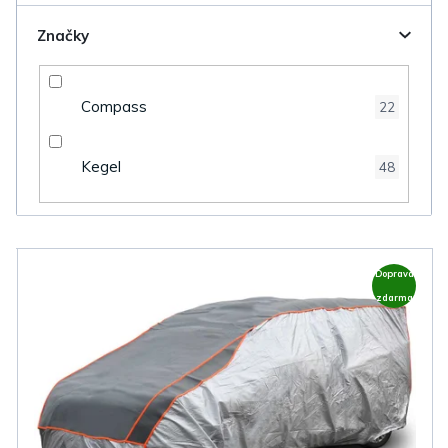
Značky
Compass
22
Kegel
48
V
Doprava
ý
zdarma
p
i
s
p
r