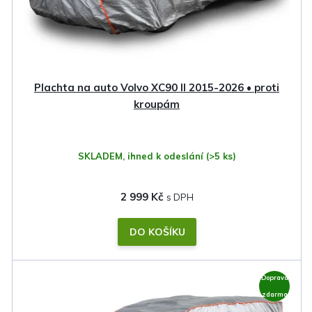
o
d
u
k
Plachta na auto Volvo XC90 II 2015-2026 • proti
t
kroupám
ů
SKLADEM, ihned k odeslání
(>5 ks)
2 999 Kč
DO KOŠÍKU
Doprava
zdarma