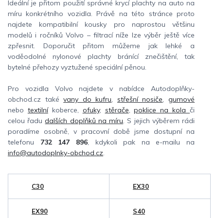
Ideální je přitom použití správné krycí plachty na auto na
míru konkrétního vozidla. Právě na této stránce proto
najdete kompatibilní kousky pro naprostou většinu
modelů i ročníků Volvo – filtrací níže lze výběr ještě více
zpřesnit. Doporučit přitom můžeme jak lehké a
voděodolné nylonové plachty bránící znečištění, tak
bytelné přehozy vyztužené speciální pěnou.
Pro vozidla Volvo najdete v nabídce Autodoplňky-
obchod.cz také
vany do kufru
,
střešní nosiče
,
gumové
nebo
textilní
koberce,
ofuky
,
stěrače
,
poklice na kola
či
celou řadu
dalších doplňků na míru
. S jejich výběrem rádi
poradíme osobně, v pracovní době jsme dostupní na
telefonu
732 147 896
, kdykoli pak na e-mailu na
info@autodoplnky-obchod.cz
.
C30
EX30
EX90
S40