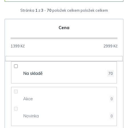
z
Stránka
1
z
3
-
70
položek celkem
e
n
Cena
í
p
1399
Kč
2999
Kč
r
o
d
Na skladě
70
u
k
t
Akce
0
ů
Novinka
0