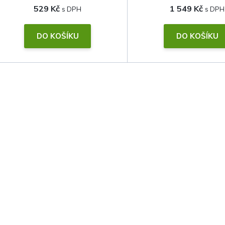
529 Kč
1 549 Kč
DO KOŠÍKU
DO KOŠÍKU
O
v
l
á
d
a
c
í