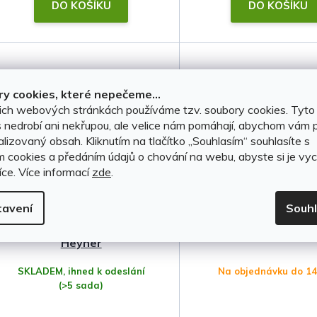
t
DO KOŠÍKU
DO KOŠÍKU
ů
y cookies, které nepečeme...
ich webových stránkách používáme tzv. soubory cookies. Tyto
 nedrobí ani nekřupou, ale velice nám pomáhají, abychom vám p
lizovaný obsah. Kliknutím na tlačítko ,,Souhlasím“ souhlasíte s
m cookies a předáním údajů o chování na webu, abyste si je vyc
íce.
Více informací
zde
.
Stěrače Renault Latitude
Kryt prahu pátých 
tavení
Souh
2011-2015 • sada 2 ks •
Renault Latitude 20
Heyner
SKLADEM, ihned k odeslání
Na objednávku do 1
(>5 sada)