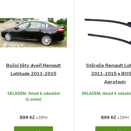
z
e
n
í
p
Boční lišty dveří Renault
Stěrače Renault La
r
Latitude 2011-2015
2011-2015 • BO
o
Aerotwin
SKLADEM, ihned k odeslání
SKLADEM, ihned k odesl
d
(1 sada)
u
899 Kč
899 Kč
k