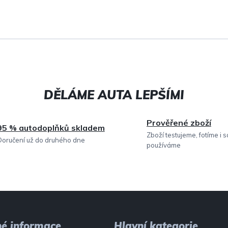
p
r
v
k
y
v
ý
Prověřené zboží
p
95 % autodoplňků skladem
Zboží testujeme, fotíme i 
Doručení už do druhého dne
i
používáme
s
u
né informace
Hlavní kategorie