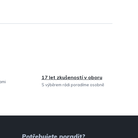
17 let zkušeností v oboru
sami
S výběrem rádi poradíme osobně
Potřebujete poradit?