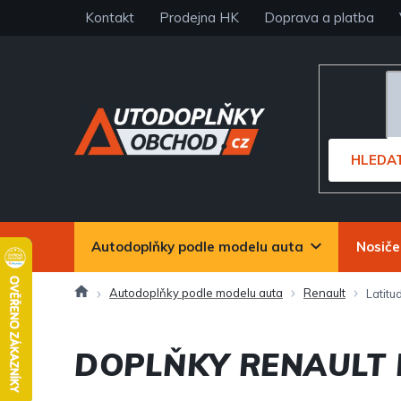
Přejít
Kontakt
Prodejna HK
Doprava a platba
na
obsah
HLEDA
Autodoplňky podle modelu auta
Nosiče
Domů
Autodoplňky podle modelu auta
Renault
Latitu
DOPLŇKY RENAULT 