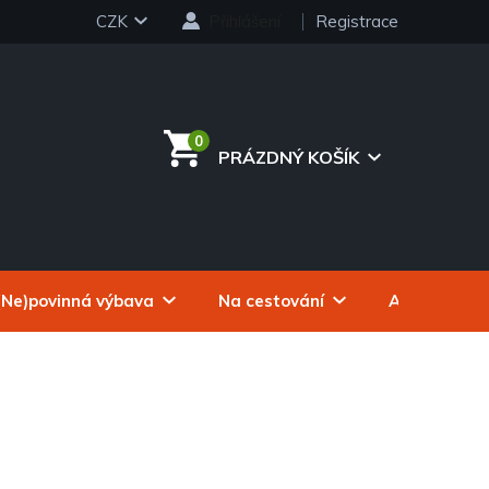
CZK
Přihlášení
Registrace
PRÁZDNÝ KOŠÍK
NÁKUPNÍ
KOŠÍK
(Ne)povinná výbava
Na cestování
Autokosmeti