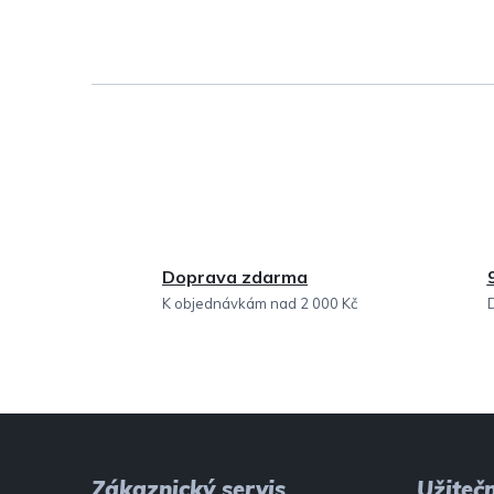
Doprava zdarma
K objednávkám nad 2 000 Kč
Z
á
Zákaznický servis
Užiteč