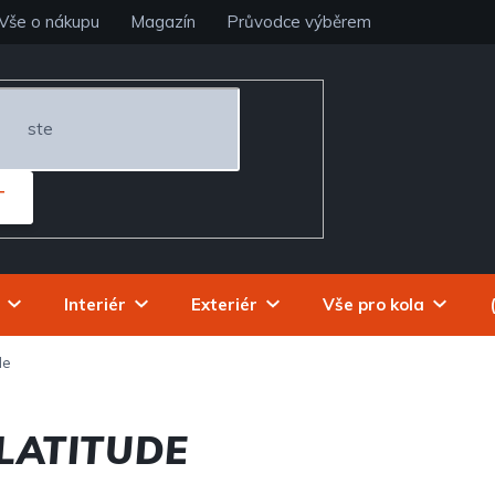
Vše o nákupu
Magazín
Průvodce výběrem
T
Interiér
Exteriér
Vše pro kola
de
LATITUDE