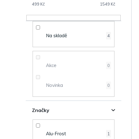
s
499
Kč
1549
Kč
V
t
ý
r
Na skladě
4
p
a
i
n
s
Akce
0
n
p
Novinka
0
í
r
p
o
Značky
a
d
n
u
Alu-Frost
1