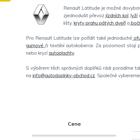
Renault Latitude je možné dovybavi
zjednodušit převoz
jízdních kol
,
lyží
a
lišty,
kryty prahu pátých dveří
a
boční
Pro Renault Latitude lze pořídit také jednoduché
of
gumové
či textilní autokoberce. Za pozornost stojí 
nebo krycí
autoplachty
.
S výběrem těch správných doplňků rádi poradíme tak
na
info@autodoplnky-obchod.cz
. Společně vybereme t
P
Cena
o