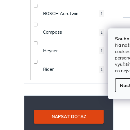
e
k
BOSCH Aerotwin
1
l
t
ů
Compass
1
Soubor
Na naš
Heyner
cookies
1
persona
využití
Rider
1
co nejv
Nas
NAPSAT DOTAZ