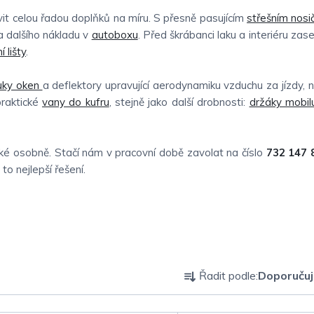
t celou řadou doplňků na míru. S přesně pasujícím
střešním nos
 dalšího nákladu v
autoboxu
. Před škrábanci laku a interiéru zas
 lišty
.
uky oken
a deflektory upravující aerodynamiku vzduchu za jízdy, 
praktické
vany do kufru
, stejně jako další drobnosti:
držáky mobil
é osobně. Stačí nám v pracovní době zavolat na číslo
732 147 
o nejlepší řešení.
Ř
Řadit podle:
Doporuču
a