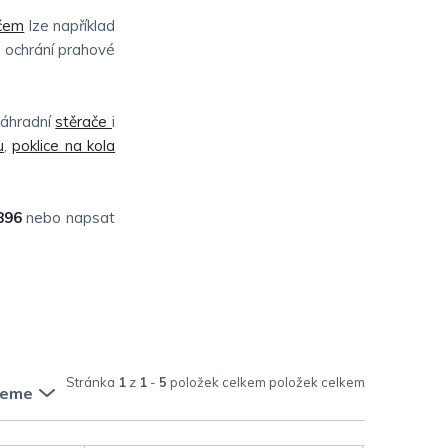
ičem
lze například
e ochrání prahové
náhradní
stěrače
i
u
,
poklice na kola
896
nebo napsat
Stránka
1
z
1
-
5
položek celkem
jeme