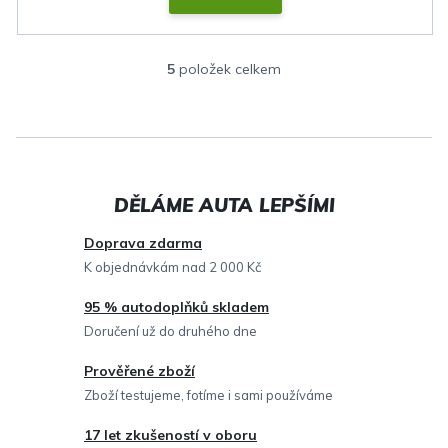
5
položek celkem
O
v
l
á
d
a
c
Doprava zdarma
í
K objednávkám nad 2 000 Kč
p
95 % autodoplňků skladem
r
Doručení už do druhého dne
v
Prověřené zboží
k
Zboží testujeme, fotíme i sami používáme
y
v
17 let zkušeností v oboru