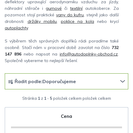
deflektory upravující aerodynamiku vzduchu za jízdy,
náhradní stěrače i
gumové
či
textilní
autokoberce. Za
pozornost stojí praktické
vany do kufru
, stejně jako další
drobnosti:
držáky mobilu
,
poklice na kola
nebo krycí
autoplachty
.
S výběrem těch správných doplňků rádi poradíme také
osobně. Stačí nám v pracovní době zavolat na číslo
732
147 896
nebo napsat na
info@autodoplnky-obchod.cz
.
Společně vybereme to nejlepší řešení.
Ř
Řadit podle:
Doporučujeme
a
z
Stránka
1
z
1
-
5
položek celkem
e
n
Cena
í
p