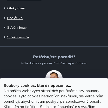
Ofuky oken
Nosiče kol
Střešní boxy
Střešní nosiče
Potřebujete poradit?
Máte dotazy k produktům? Zavolejte Radkovi.
Soubory cookies, které nepečeme...
Na našich webových stránkách používáme tzv. soubory
732 147 896
(Po–Pá: 8–16:00)
cookies. Tyto cookies nedrobí ani nekřupou, ale velice nám
pomáhají, abychom vám poskytli personalizovaný obsah.
info@autodoplnky-obchod.cz
Kliknutím na tlačítko ,,Souhlasím“ souhlasíte s využitím