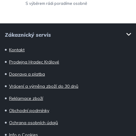
ý
S výběrem rádi poradíme osobně
p
i
Z
s
Zákaznický servis
u
á
p
Kontakt
a
Prodejna Hradec Králové
t
í
Doprava a platba
Vrácení a výměna zboží do 30 dnů
Reklamace zboží
Obchodní podmínky
Ochrana osobních údajů
Info o Cookies