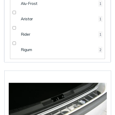
Alu-Frost
1
Aristar
1
Rider
1
Rigum
2
V
ý
p
i
s
p