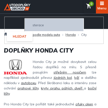
Přejít
NÁKUP
na
obsah
KOŠÍK
Domů
Autodoplňky podle modelu auta
Honda
City
HLEDAT
DOPLŇKY HONDA CITY
Honda City je možné dovybavit celou
řadou doplňků na míru. S přesně
pasujícím
střešním nosičem
lze
například zjednodušit převoz
jízdních kol
,
lyží
a dalšího
nákladu v
autoboxu
. Před škrábanci laku a interiéru zase
ochrání
prahové lišty
,
kryty prahu pátých dveří
a
boční
lišty
.
Pro Honda City lze pořídit také jednoduché
ofuky oken
a