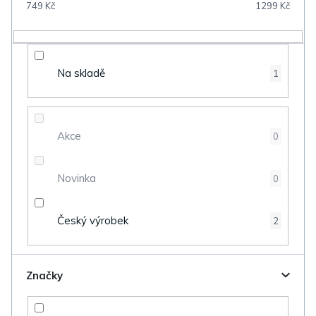
749
Kč
1299
Kč
r
o
d
Na skladě
1
u
k
t
Akce
0
ů
Novinka
0
Český výrobek
2
Značky