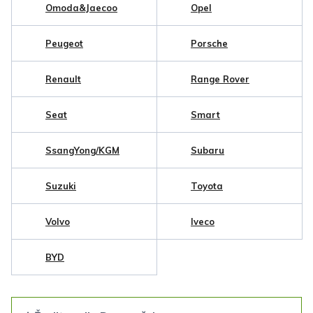
Omoda&Jaecoo
Opel
Peugeot
Porsche
Renault
Range Rover
Seat
Smart
SsangYong/KGM
Subaru
Suzuki
Toyota
Volvo
Iveco
BYD
Ř