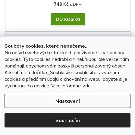
749 Kč
DO KOŠÍKU
Český výrobek
Soubory cookies, které nepečeme...
Na našich webových stránkách používáme tzv. soubory
cookies. Tyto cookies nedrobí ani nekřupou, ale velice nám
pomáhají, abychom vám poskytli personalizovaný obsah.
Kliknutím na tlačítko ,,Souhlasím“ souhlasíte s využitím
cookies a předáním údajů o chování na webu, abyste si je
vychutnali co nejvíce.
Více informací
zde
.
Nastavení
Souhlasím
Textilní autokoberce Dacia Bigster 2025-2026 Full