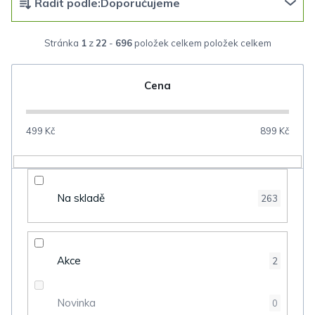
Řadit podle:
Doporučujeme
a
z
Stránka
1
z
22
-
696
položek celkem
e
n
Cena
í
p
499
Kč
899
Kč
r
o
d
Na skladě
263
u
k
t
Akce
2
ů
Novinka
0