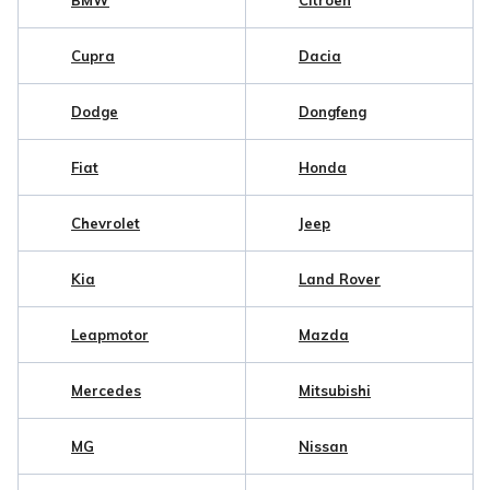
BMW
Citroen
Cupra
Dacia
Dodge
Dongfeng
Fiat
Honda
Chevrolet
Jeep
Kia
Land Rover
Leapmotor
Mazda
Mercedes
Mitsubishi
MG
Nissan