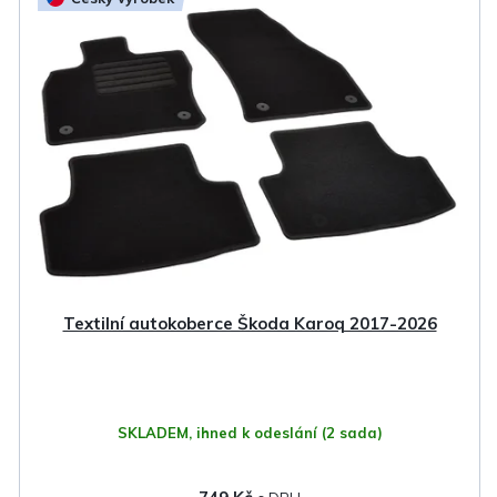
ý
p
i
s
p
r
o
d
u
k
Textilní autokoberce Škoda Karoq 2017-2026
t
ů
SKLADEM, ihned k odeslání
(2 sada)