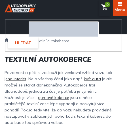
Přejít
NÁKUP
na
obsah
KOŠÍK
Domů
Interiér
Textilní autokoberce
HLEDAT
TEXTILNÍ AUTOKOBERCE
Pozornost a péči si zaslouží jak venkovní vzhled vozu, tak
jeho interiér
. Ne o všechny části jako např.
kufr auta
je ale
možné se starat donekonečna. Autokoberce trpí
dlouhodobě, jednou za čas je potřeba je vyměnit.
Možností je více –
gumové koberce
jsou o něco
praktičtější, textilní zase lépe vypadají a poskytují více
pohodlí. Pokud tedy víte, že do vozu nebudete pravidelně
nastupovat v zablácených pohorkách, textilní koberec do
auta bude tou správnou volbou.