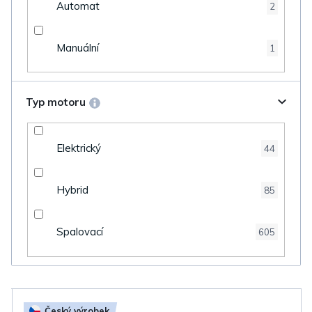
Automat
2
Manuální
1
Typ motoru
Elektrický
44
Hybrid
85
Spalovací
605
V
Český výrobek