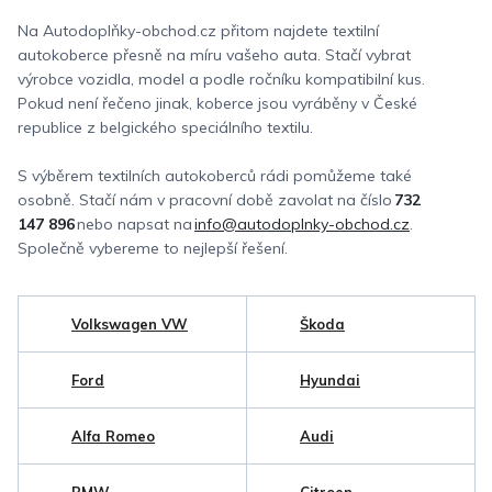
Na Autodoplňky-obchod.cz přitom najdete textilní
autokoberce přesně na míru vašeho auta. Stačí vybrat
výrobce vozidla, model a podle ročníku kompatibilní kus.
Pokud není řečeno jinak, koberce jsou vyráběny v České
republice z belgického speciálního textilu.
S výběrem textilních autokoberců rádi pomůžeme také
osobně. Stačí nám v pracovní době zavolat na číslo
732
147 896
nebo napsat na
info@autodoplnky-obchod.cz
.
Společně vybereme to nejlepší řešení.
Volkswagen VW
Škoda
Ford
Hyundai
Alfa Romeo
Audi