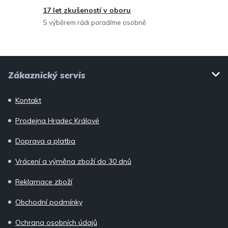
17 let zkušeností v oboru
S výběrem rádi poradíme osobně
Z
Zákaznický servis
á
p
Kontakt
a
Prodejna Hradec Králové
t
í
Doprava a platba
Vrácení a výměna zboží do 30 dnů
Reklamace zboží
Obchodní podmínky
Ochrana osobních údajů