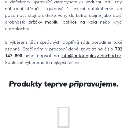
a deflektory upravující aerodynamiku vzduchu za jízdy,
náhradní stěrače i gumové či textilní autokoberce. Za
pozornost stojí praktické vany do kufru, stejně jako další
drobnosti:
držáky mobilu
,
poklice na kola
nebo krycí
autoplachty.
S výběrem těch správných doplňků rádi poradíme také
osobně. Stačí nám v pracovní době zavolat na číslo
732
147 896
nebo napsat na
info@autodoplnky-obchod.cz
.
Společně vybereme to nejlepší řešení.
Produkty teprve připravujeme.