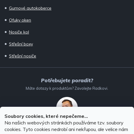
Gumové autokoberce
Ofuky oken
Nosiče kol
Střešní boxy
Střešní nosiče
Potřebujete poradit?
Máte dotazy k produktům? Zavolejte Radkovi.
Soubory cookies, které nepečeme...
Na našich webových stránkách používáme tzv. soubory
732 147 896
(Po–Pá: 8–16:00)
cookies. Tyto cookies nedrobí ani nekřupou, ale velice nám