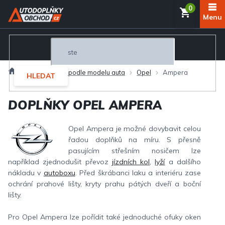
Přejít
NÁKUP
na
obsah
KOŠÍK
Domů
Autodoplňky podle modelu auta
Opel
Ampera
HLEDAT
DOPLŇKY OPEL AMPERA
Opel Ampera je možné dovybavit celou
řadou doplňků na míru. S přesně
pasujícím střešním nosičem lze
například zjednodušit převoz
jízdních kol
,
lyží
a dalšího
nákladu v
autoboxu
. Před škrábanci laku a interiéru zase
ochrání prahové lišty, kryty prahu pátých dveří a boční
lišty.
Pro Opel Ampera lze pořídit také jednoduché ofuky oken