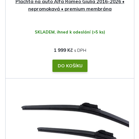
k
Plachta na auto Alfa Romeo Giulia 2016-2026 •
t
nepromokavá • premium membrána
ů
SKLADEM, ihned k odeslání
(>5 ks)
1 999 Kč
DO KOŠÍKU