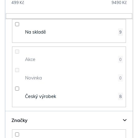
499
Kč
9490
Kč
r
o
d
Na skladě
9
u
k
t
Akce
0
ů
Novinka
0
Český výrobek
8
Značky