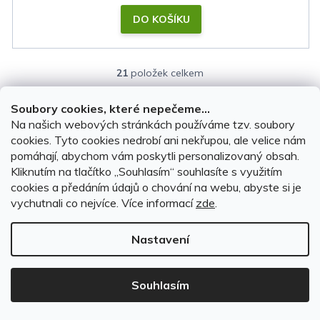
DO KOŠÍKU
21
položek celkem
O
v
Soubory cookies, které nepečeme...
l
Na našich webových stránkách používáme tzv. soubory
á
cookies. Tyto cookies nedrobí ani nekřupou, ale velice nám
pomáhají, abychom vám poskytli personalizovaný obsah.
d
Kliknutím na tlačítko ,,Souhlasím“ souhlasíte s využitím
a
cookies a předáním údajů o chování na webu, abyste si je
c
Doprava zdarma
vychutnali co nejvíce.
Více informací
zde
.
í
K objednávkám nad 2 000 Kč
p
Nastavení
95 % autodoplňků skladem
r
Doručení už do druhého dne
v
Souhlasím
Prověřené zboží
k
Zboží testujeme, fotíme i sami používáme
y