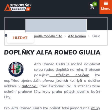
Přejít
NÁKUP
na
obsah
KOŠÍK
Domů
Autodoplňky podle modelu auta
Alfa Romeo
Giulia
HLEDAT
DOPLŇKY ALFA ROMEO GIULIA
Alfa Romeo Giulia je možné dovybavit
celou řadou doplňků na míru. S přesně
pasujícím
střešním nosičem
lze
například zjednodušit převoz
jízdních kol
,
lyží
a dalšího
nákladu v
autoboxu
. Před škrábanci laku a interiéru zase
ochrání prahové lišty, kryty prahu pátých dveří a boční
lišty.
Pro Alfa Romeo Giulia lze pořídit také jednoduché
ofuky