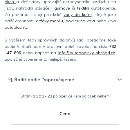
oken
a deflektory upravující aerodynamiku vzduchu za
jízdy, náhradní stěrače i
gumové
či
textilní
autokoberce.
Za pozornost stojí praktické
vany do kufru
, stejně jako
další drobnosti:
držáky mobilu
,
poklice na kola
nebo krycí
autoplachty
.
S výběrem těch správných doplňků rádi poradíme také
osobně. Stačí nám v pracovní době zavolat na číslo
732
147 896
nebo napsat na
info@autodoplnky-obchod.cz
.
Společně vybereme to nejlepší řešení.
Ř
Řadit podle:
Doporučujeme
a
z
Stránka
1
z
1
-
21
položek celkem
e
n
Cena
í
p