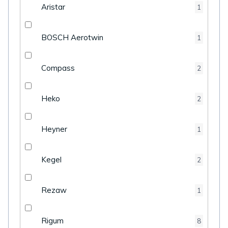
Aristar
1
BOSCH Aerotwin
1
Compass
2
Heko
2
Heyner
1
Kegel
2
Rezaw
1
Rigum
8