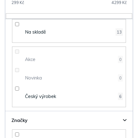
299
Kč
4299
Kč
r
o
d
Na skladě
13
u
k
t
Akce
0
ů
Novinka
0
Český výrobek
6
Značky