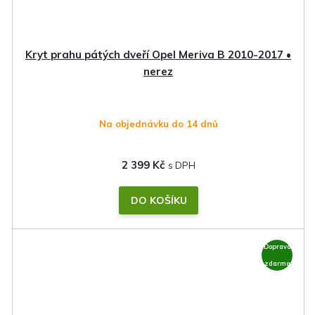
Kryt prahu pátých dveří Opel Meriva B 2010-2017 •
nerez
Na objednávku do 14 dnů
2 399 Kč
DO KOŠÍKU
Doprava
zdarma