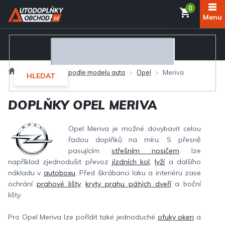
Přejít
NÁKUP
na
obsah
KOŠÍK
Domů
Autodoplňky podle modelu auta
Opel
Meriva
HLEDAT
DOPLŇKY OPEL MERIVA
Opel Meriva je možné dovybavit celou
řadou doplňků na míru. S přesně
pasujícím
střešním nosičem
lze
například zjednodušit převoz
jízdních kol
,
lyží
a dalšího
nákladu v
autoboxu
. Před škrábanci laku a interiéru zase
ochrání
prahové lišty
,
kryty prahu pátých dveří
a boční
lišty.
Pro Opel Meriva lze pořídit také jednoduché
ofuky oken
a