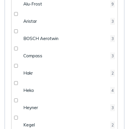
Alu-Frost
9
Aristar
3
BOSCH Aerotwin
3
Compass
3
Hakr
2
Heko
4
Heyner
3
Kegel
2