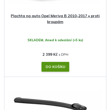
d
u
k
Plachta na auto Opel Meriva B 2010-2017 • proti
t
kroupám
ů
SKLADEM, ihned k odeslání
(>5 ks)
2 399 Kč
DO KOŠÍKU