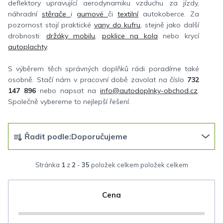
deflektory upravující aerodynamiku vzduchu za jízdy,
náhradní
stěrače
i
gumové
či
textilní
autokoberce. Za
pozornost stojí praktické
vany do kufru
, stejně jako další
drobnosti:
držáky mobilu
,
poklice na kola
nebo krycí
autoplachty
.
S výběrem těch správných doplňků rádi poradíme také
osobně. Stačí nám v pracovní době zavolat na číslo
732
147 896
nebo napsat na
info@autodoplnky-obchod.cz
.
Společně vybereme to nejlepší řešení.
Ř
Řadit podle:
Doporučujeme
a
z
Stránka
1
z
2
-
35
položek celkem
e
n
Cena
í
p