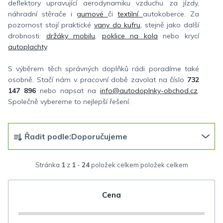
deflektory upravující aerodynamiku vzduchu za jízdy,
náhradní stěrače i
gumové
či
textilní
autokoberce. Za
pozornost stojí praktické
vany do kufru
, stejně jako další
drobnosti:
držáky mobilu
,
poklice na kola
nebo krycí
autoplachty
.
S výběrem těch správných doplňků rádi poradíme také
osobně. Stačí nám v pracovní době zavolat na číslo
732
147 896
nebo napsat na
info@autodoplnky-obchod.cz
.
Společně vybereme to nejlepší řešení.
Ř
Řadit podle:
Doporučujeme
a
z
Stránka
1
z
1
-
24
položek celkem
e
n
Cena
í
p