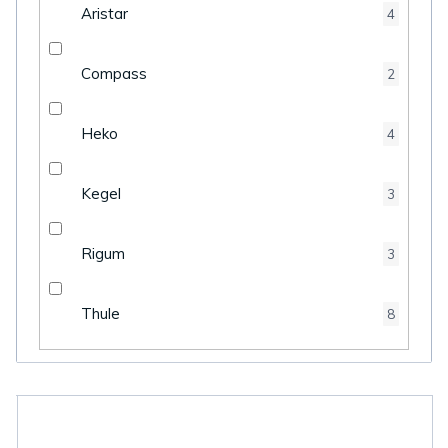
Aristar
4
Compass
2
Heko
4
Kegel
3
Rigum
3
Thule
8
V
ý