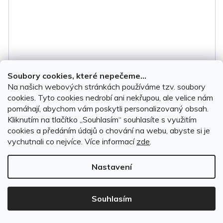
Soubory cookies, které nepečeme...
Na našich webových stránkách používáme tzv. soubory
cookies. Tyto cookies nedrobí ani nekřupou, ale velice nám
Vana do kufru KIA Niro 2016-2021 dolní poloha •
pomáhají, abychom vám poskytli personalizovaný obsah.
zvýšený okraj
Kliknutím na tlačítko ,,Souhlasím“ souhlasíte s využitím
cookies a předáním údajů o chování na webu, abyste si je
vychutnali co nejvíce.
Více informací
zde
.
Na objednávku do 7 dnů
Nastavení
999 Kč
Souhlasím
DO KOŠÍKU