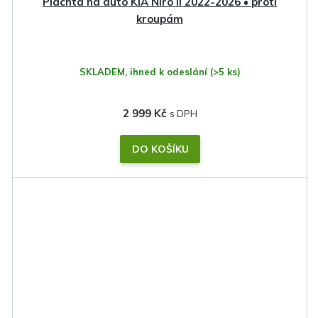
Plachta na auto KIA Niro II 2022-2026 • proti
kroupám
SKLADEM, ihned k odeslání
(>5 ks)
2 999 Kč
DO KOŠÍKU