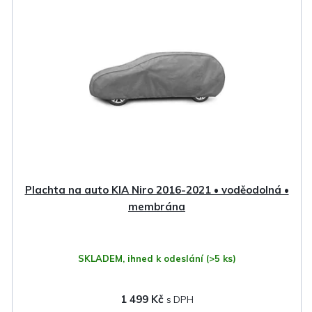
p
i
s
p
r
o
d
u
k
Plachta na auto KIA Niro 2016-2021 • voděodolná •
t
membrána
ů
SKLADEM, ihned k odeslání
(>5 ks)
1 499 Kč