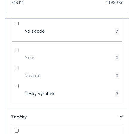
749
Kč
11990
Kč
r
o
d
Na skladě
7
u
k
t
Akce
0
ů
Novinka
0
Český výrobek
3
Značky