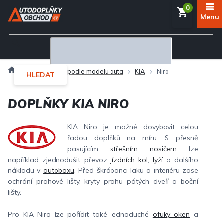
Přejít
NÁKUP
na
obsah
KOŠÍK
Domů
Autodoplňky podle modelu auta
KIA
Niro
HLEDAT
DOPLŇKY KIA NIRO
KIA Niro je možné dovybavit celou
řadou doplňků na míru. S přesně
pasujícím
střešním nosičem
lze
například zjednodušit převoz
jízdních kol
,
lyží
a dalšího
nákladu v
autoboxu
. Před škrábanci laku a interiéru zase
ochrání prahové lišty, kryty prahu pátých dveří a boční
lišty.
Pro KIA Niro lze pořídit také jednoduché
ofuky oken
a