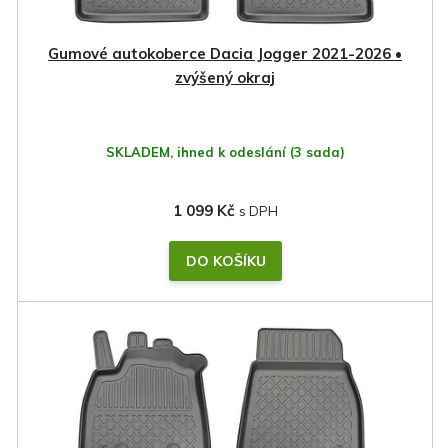
u
k
Gumové autokoberce Dacia Jogger 2021-2026 •
t
zvýšený okraj
ů
SKLADEM, ihned k odeslání
(3 sada)
1 099 Kč
DO KOŠÍKU