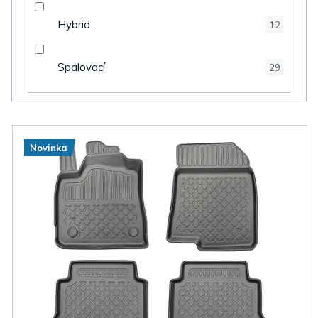
Hybrid
12
Spalovací
29
V
Novinka
ý
p
i
s
p
r
o
d