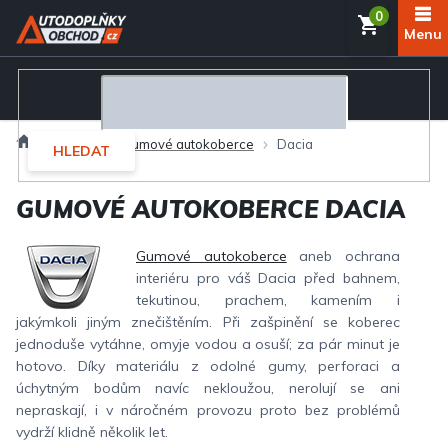
Přejít
NÁKUP
na
obsah
KOŠÍK
Domů
Interiér
Gumové autokoberce
Dacia
HLEDAT
GUMOVÉ AUTOKOBERCE DACIA
Gumové autokoberce
aneb ochrana
interiéru pro váš Dacia před bahnem,
tekutinou, prachem, kamením i
jakýmkoli jiným znečištěním. Při zašpinění se koberec
jednoduše vytáhne, omyje vodou a osuší; za pár minut je
hotovo. Díky materiálu z odolné gumy, perforaci a
úchytným bodům navíc nekloužou, nerolují se ani
nepraskají, i v náročném provozu proto bez problémů
vydrží klidně několik let.