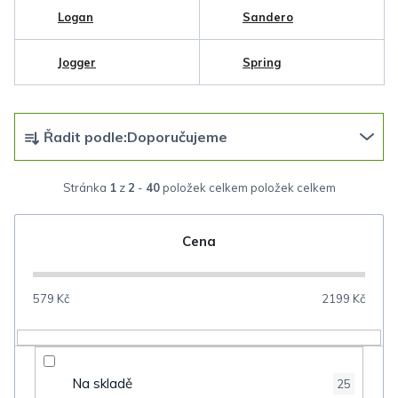
Logan
Sandero
Jogger
Spring
Ř
Řadit podle:
Doporučujeme
a
z
Stránka
1
z
2
-
40
položek celkem
e
n
Cena
í
p
579
Kč
2199
Kč
r
o
d
Na skladě
25