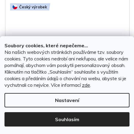
Český výrobek
Soubory cookies, které nepečeme...
Na našich webových stránkách používáme tzv. soubory
cookies. Tyto cookies nedrobí ani nekřupou, ale velice nám
pomáhají, abychom vám poskytli personalizovaný obsah.
Kliknutím na tlačítko ,,Souhlasím“ souhlasíte s využitím
cookies a předáním údajů o chování na webu, abyste si je
vychutnali co nejvíce.
Více informací
zde
.
Gumové autokoberce Dacia Logan II (MCV) 2013-
Nastavení
2020
Souhlasím
SKLADEM, ihned k odeslání
(1 sada)