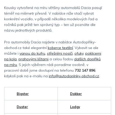
Kousky vytvořené na míru většiny automobilů
Dacia pasují
téměř na milimetr přesně. V nabídce níže stačí vybrat
konkrétní vozidlo, v případě několika modelových řad a
ročníků pak ještě ten správný typ – ten už poznáte dle
názvu jednotlivých produktů.
Pro automobily Dacia najdete v nabídce Autodoplňky-
obchod.cz také elegantní
koberce textilní
. Vybavit se ale
můžete i
vanou do kufru
,
střešními nosiči
,
ofuky
,
poklicemi
na kola
,
prahovými lištami
a celou řadou
dalších doplňků
na míru
. S jejich výběrem rádi poradíme osobně, v
pracovní době jsme dostupní na telefonu
732 147 896
,
kdykoli pak na e-mailu na
info@autodoplnky-obchod.cz
.
Bigster
Dokker
Duster
Lodgy