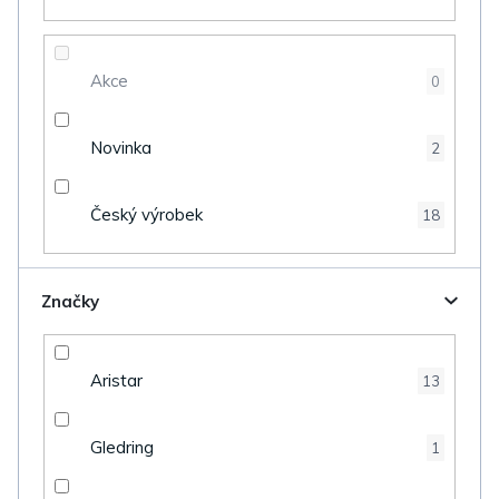
u
k
t
Akce
0
ů
Novinka
2
Český výrobek
18
Značky
Aristar
13
Gledring
1