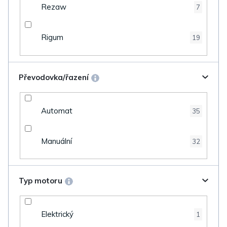
Rezaw
7
Rigum
19
Převodovka/řazení
Automat
35
Manuální
32
Typ motoru
Elektrický
1