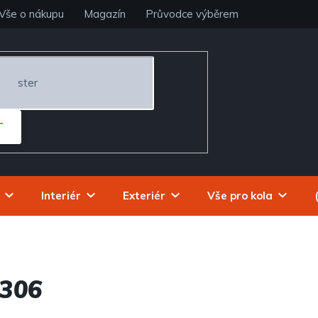
Vše o nákupu
Magazín
Průvodce výběrem
T
Interiér
Exteriér
Vše pro kola
306