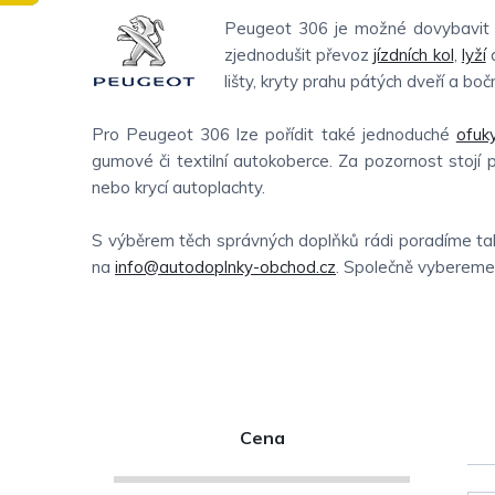
Peugeot 306 je možné dovybavit c
zjednodušit převoz
jízdních kol
,
lyží
a
lišty, kryty prahu pátých dveří a boční
Pro Peugeot 306 lze pořídit také jednoduché
ofuk
gumové či textilní autokoberce. Za pozornost stojí 
nebo krycí autoplachty.
S výběrem těch správných doplňků rádi poradíme tak
na
info@autodoplnky-obchod.cz
. Společně vybereme t
P
Cena
o