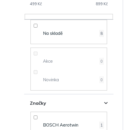
V
s
499
Kč
899
Kč
ý
t
p
r
Na skladě
8
i
a
s
n
Akce
0
p
n
r
Novinka
0
í
o
p
Značky
d
a
u
n
BOSCH Aerotwin
1