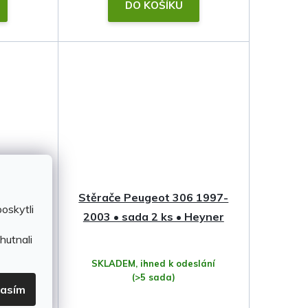
DO KOŠÍKU
6 1997-
Stěrače Peugeot 306 1997-
oskytli
otwin
2003 • sada 2 ks • Heyner
hutnali
ání
(2 ks)
SKLADEM, ihned k odeslání
(>5 sada)
lasím