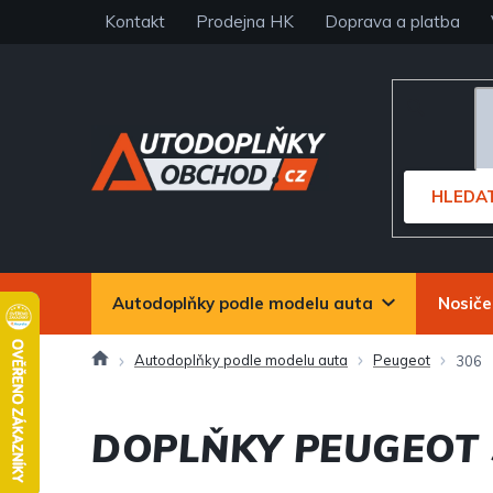
Přejít
Kontakt
Prodejna HK
Doprava a platba
na
obsah
HLEDA
Autodoplňky podle modelu auta
Nosiče
Domů
Autodoplňky podle modelu auta
Peugeot
306
DOPLŇKY PEUGEOT 