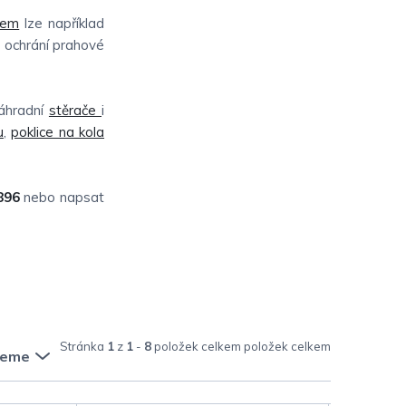
čem
lze například
e ochrání prahové
náhradní
stěrače
i
u
,
poklice na kola
896
nebo napsat
Stránka
1
z
1
-
8
položek celkem
jeme