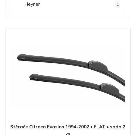
Heyner
1
V
ý
p
i
s
p
r
o
d
u
k
Stěrače Citroen Evasion 1994-2002 • FLAT • sada 2
ks