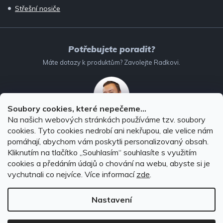
Střešní nosiče
Potřebujete poradit?
Máte dotazy k produktům? Zavolejte Radkovi.
Soubory cookies, které nepečeme...
Na našich webových stránkách používáme tzv. soubory
732 147 896
(Po–Pá: 8–16:00)
cookies. Tyto cookies nedrobí ani nekřupou, ale velice nám
pomáhají, abychom vám poskytli personalizovaný obsah.
info@autodoplnky-obchod.cz
Kliknutím na tlačítko ,,Souhlasím“ souhlasíte s využitím
cookies a předáním údajů o chování na webu, abyste si je
vychutnali co nejvíce.
Více informací
zde
.
Nastavení
Copyright 2026
Autodoplňky-obchod.cz
. Všechna práva
vyhrazena.