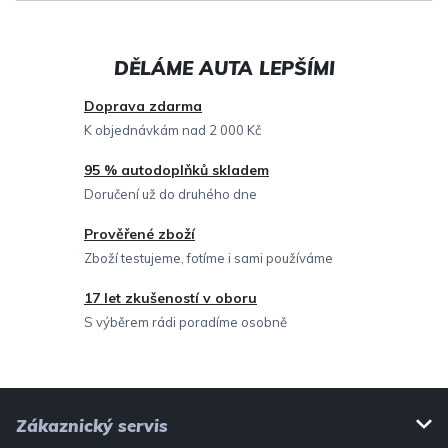
á
d
a
c
Doprava zdarma
í
K objednávkám nad 2 000 Kč
p
95 % autodoplňků skladem
r
Doručení už do druhého dne
v
Prověřené zboží
k
Zboží testujeme, fotíme i sami používáme
y
v
17 let zkušeností v oboru
ý
S výběrem rádi poradíme osobně
p
i
Z
s
Zákaznický servis
u
á