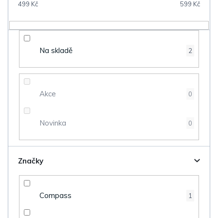
499
Kč
599
Kč
r
o
d
Na skladě
2
u
k
t
Akce
0
ů
Novinka
0
Značky
Compass
1