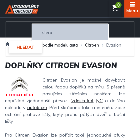
Přejít
NÁKUP
na
obsah
KOŠÍK
Domů
Autodoplňky podle modelu auta
Citroen
Evasion
HLEDAT
DOPLŇKY CITROEN EVASION
Citroen Evasion je možné dovybavit
celou řadou doplňků na míru. S přesně
pasujícím střešním nosičem lze
například zjednodušit převoz
jízdních kol
,
lyží
a dalšího
nákladu v
autoboxu
. Před škrábanci laku a interiéru zase
ochrání prahové lišty, kryty prahu pátých dveří a boční
lišty.
Pro Citroen Evasion lze pořídit také jednoduché ofuky