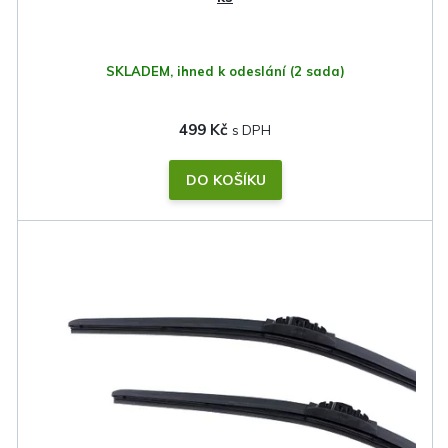
t
ů
SKLADEM, ihned k odeslání
(2 sada)
499 Kč
DO KOŠÍKU