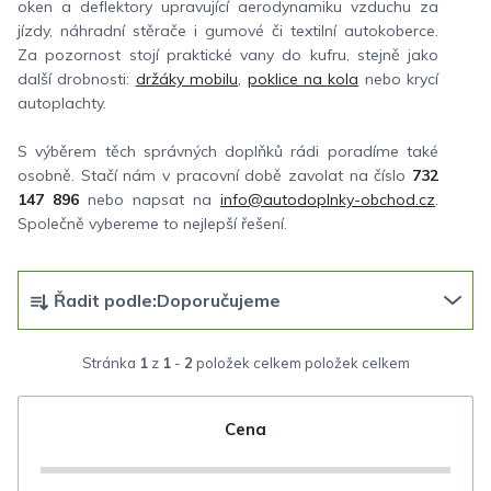
oken a deflektory upravující aerodynamiku vzduchu za
jízdy, náhradní stěrače i gumové či textilní autokoberce.
Za pozornost stojí praktické vany do kufru, stejně jako
další drobnosti:
držáky mobilu
,
poklice na kola
nebo krycí
autoplachty.
S výběrem těch správných doplňků rádi poradíme také
osobně. Stačí nám v pracovní době zavolat na číslo
732
147 896
nebo napsat na
info@autodoplnky-obchod.cz
.
Společně vybereme to nejlepší řešení.
Ř
Řadit podle:
Doporučujeme
a
z
Stránka
1
z
1
-
2
položek celkem
e
n
Cena
í
p