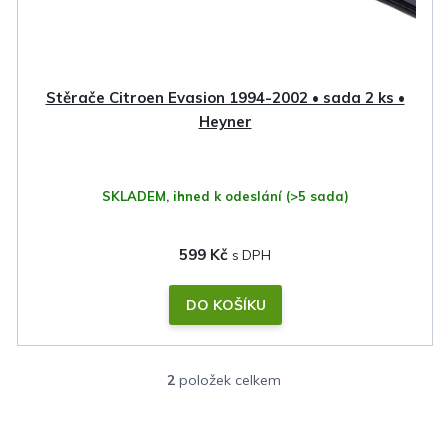
Stěrače Citroen Evasion 1994-2002 • sada 2 ks •
Heyner
SKLADEM, ihned k odeslání
(>5 sada)
599 Kč
DO KOŠÍKU
2
položek celkem
O
v
l