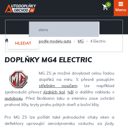
Přejít
NÁKUP
na
obsah
KOŠÍK
Domů
Autodoplňky podle modelu auta
MG
4 Electric
HLEDAT
DOPLŇKY MG4 ELECTRIC
MG ZS je možné dovybavit celou řadou
doplňků na míru. S přesně pasujícím
střešním nosičem
lze například
zjednodušit převoz
jízdních kol
,
lyží
a dalšího nákladu v
autoboxu
. Před škrábanci laku a interiéru zase ochrání
prahové lišty, kryty prahu pátých dveří a boční lišty.
Pro MG ZS lze pořídit také jednoduché ofuky oken a
deflektory upravující aerodynamiku vzduchu za jízdy,