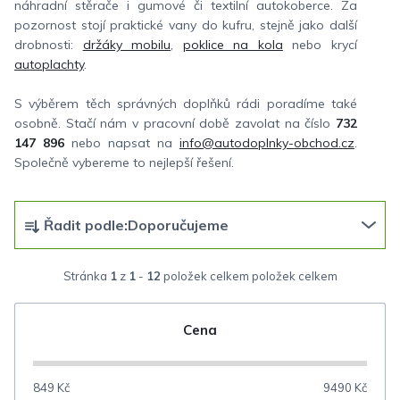
náhradní stěrače i gumové či textilní autokoberce. Za
pozornost stojí praktické vany do kufru, stejně jako další
drobnosti:
držáky mobilu
,
poklice na kola
nebo krycí
autoplachty
.
S výběrem těch správných doplňků rádi poradíme také
osobně. Stačí nám v pracovní době zavolat na číslo
732
147 896
nebo napsat na
info@autodoplnky-obchod.cz
.
Společně vybereme to nejlepší řešení.
Ř
Řadit podle:
Doporučujeme
a
z
Stránka
1
z
1
-
12
položek celkem
e
n
Cena
í
p
849
Kč
9490
Kč