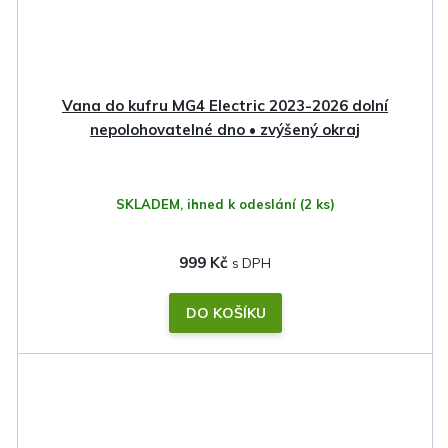
Vana do kufru MG4 Electric 2023-2026 dolní
nepolohovatelné dno • zvýšený okraj
SKLADEM, ihned k odeslání
(2 ks)
999 Kč
DO KOŠÍKU