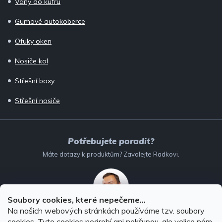
Vany do kufru
Gumové autokoberce
Ofuky oken
Nosiče kol
Střešní boxy
Střešní nosiče
Potřebujete poradit?
Máte dotazy k produktům? Zavolejte Radkovi.
Soubory cookies, které nepečeme...
Na našich webových stránkách používáme tzv. soubory
732 147 896
(Po–Pá: 8–16:00)
cookies. Tyto cookies nedrobí ani nekřupou, ale velice nám