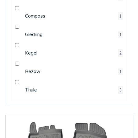
Compass
1
Gledring
1
Kegel
2
Rezaw
1
Thule
3
V
ý