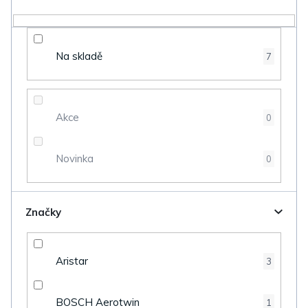
r
o
d
Na skladě
7
u
k
t
Akce
0
ů
Novinka
0
Značky
Aristar
3
BOSCH Aerotwin
1