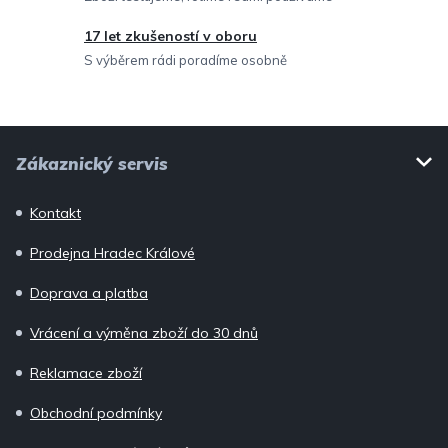
y
v
17 let zkušeností v oboru
ý
S výběrem rádi poradíme osobně
p
i
Z
s
Zákaznický servis
u
á
p
Kontakt
a
Prodejna Hradec Králové
t
í
Doprava a platba
Vrácení a výměna zboží do 30 dnů
Reklamace zboží
Obchodní podmínky