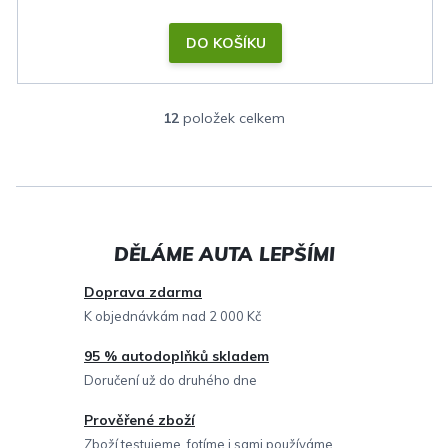
DO KOŠÍKU
12
položek celkem
O
v
l
á
d
a
c
Doprava zdarma
í
K objednávkám nad 2 000 Kč
p
95 % autodoplňků skladem
r
Doručení už do druhého dne
v
Prověřené zboží
k
Zboží testujeme, fotíme i sami používáme