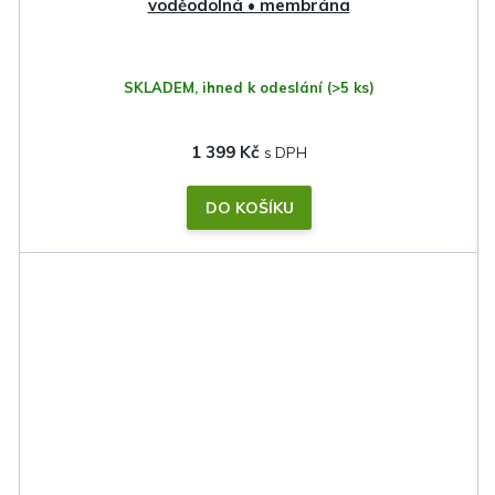
voděodolná • membrána
SKLADEM, ihned k odeslání
(>5 ks)
1 399 Kč
DO KOŠÍKU