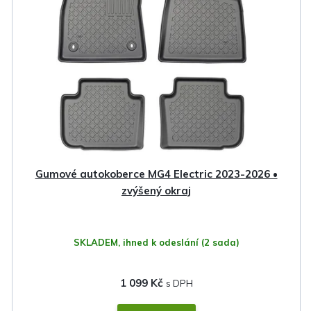
p
i
s
p
r
o
d
u
k
Gumové autokoberce MG4 Electric 2023-2026 •
t
zvýšený okraj
ů
SKLADEM, ihned k odeslání
(2 sada)
1 099 Kč