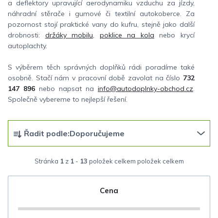
a deflektory upravující aerodynamiku vzduchu za jízdy,
náhradní stěrače i gumové či textilní autokoberce. Za
pozornost stojí praktické vany do kufru, stejně jako další
drobnosti:
držáky mobilu
,
poklice na kola
nebo krycí
autoplachty.
S výběrem těch správných doplňků rádi poradíme také
osobně. Stačí nám v pracovní době zavolat na číslo
732
147 896
nebo napsat na
info@autodoplnky-obchod.cz
.
Společně vybereme to nejlepší řešení.
Ř
Řadit podle:
Doporučujeme
a
z
Stránka
1
z
1
-
13
položek celkem
e
n
Cena
í
p