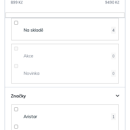
899
Kč
9490
Kč
r
o
d
Na skladě
4
u
k
t
Akce
0
ů
Novinka
0
Značky
Aristar
1