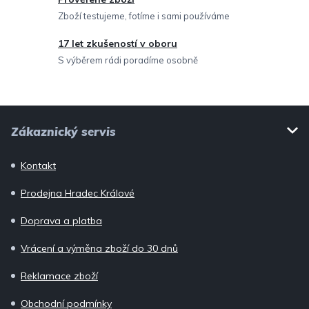
k
Zboží testujeme, fotíme i sami používáme
y
v
17 let zkušeností v oboru
ý
S výběrem rádi poradíme osobně
p
i
Z
s
Zákaznický servis
u
á
p
Kontakt
a
Prodejna Hradec Králové
t
í
Doprava a platba
Vrácení a výměna zboží do 30 dnů
Reklamace zboží
Obchodní podmínky