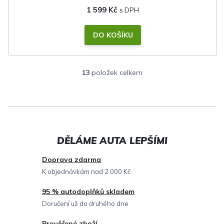
1 599 Kč
DO KOŠÍKU
13
položek celkem
O
v
l
á
d
a
c
Doprava zdarma
í
K objednávkám nad 2 000 Kč
p
95 % autodoplňků skladem
r
Doručení už do druhého dne
v
Prověřené zboží