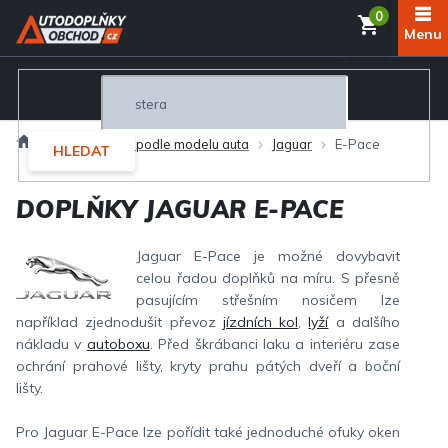
Přejít
NÁKUP
na
obsah
KOŠÍK
Domů
Autodoplňky podle modelu auta
Jaguar
E-Pace
HLEDAT
DOPLŇKY JAGUAR E-PACE
Jaguar E-Pace je možné dovybavit
celou řadou doplňků na míru. S přesně
pasujícím střešním nosičem lze
například zjednodušit převoz
jízdních kol
,
lyží
a dalšího
nákladu v
autoboxu
. Před škrábanci laku a interiéru zase
ochrání prahové lišty, kryty prahu pátých dveří a boční
lišty.
Pro Jaguar E-Pace lze pořídit také jednoduché ofuky oken