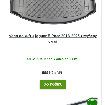
r
o
d
u
k
Vana do kufru Jaguar E-Pace 2018-2025 • zvýšený
t
okraj
ů
SKLADEM, ihned k odeslání
(1 ks)
999 Kč
DO KOŠÍKU
Doprava