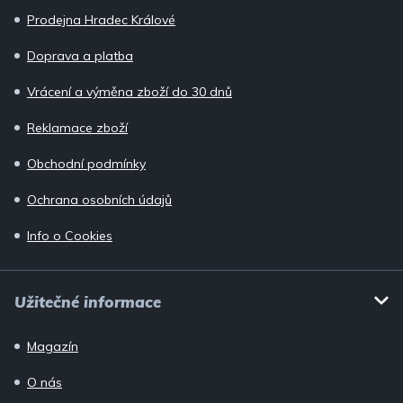
a
Prodejna Hradec Králové
t
í
Doprava a platba
Vrácení a výměna zboží do 30 dnů
Reklamace zboží
Obchodní podmínky
Ochrana osobních údajů
Info o Cookies
Užitečné informace
Magazín
O nás