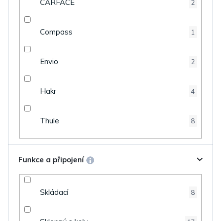
CARFACE
2
Compass
1
Envio
2
Hakr
4
Thule
8
Funkce a připojení
Skládací
8