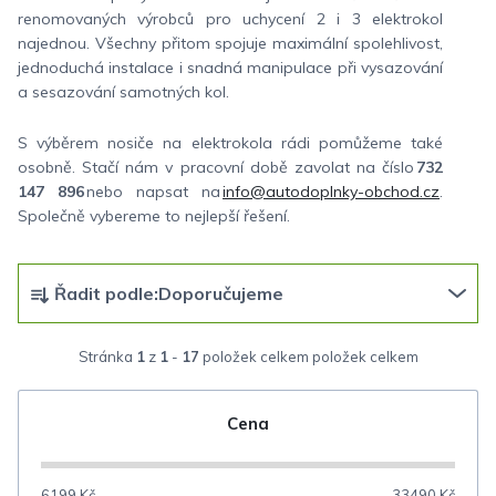
renomovaných výrobců pro uchycení 2 i 3 elektrokol
najednou. Všechny přitom spojuje maximální spolehlivost,
jednoduchá instalace i snadná manipulace při vysazování
a sesazování samotných kol.
S výběrem nosiče na elektrokola rádi pomůžeme také
osobně. Stačí nám v pracovní době zavolat na číslo
732
147 896
nebo napsat na
info@autodoplnky-obchod.cz
.
Společně vybereme to nejlepší řešení.
Ř
Řadit podle:
Doporučujeme
a
z
Stránka
1
z
1
-
17
položek celkem
e
n
Cena
í
p
6199
Kč
33490
Kč