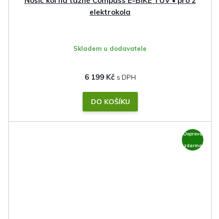
Nosič kol na tažné Compass E-BIKE TÜV • pro 2
elektrokola
Skladem u dodavatele
6 199 Kč
DO KOŠÍKU
Doprava
zdarma