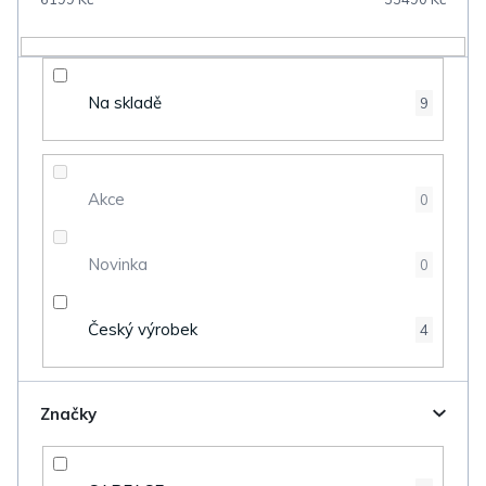
r
o
d
Na skladě
9
u
k
t
Akce
0
ů
Novinka
0
Český výrobek
4
Značky