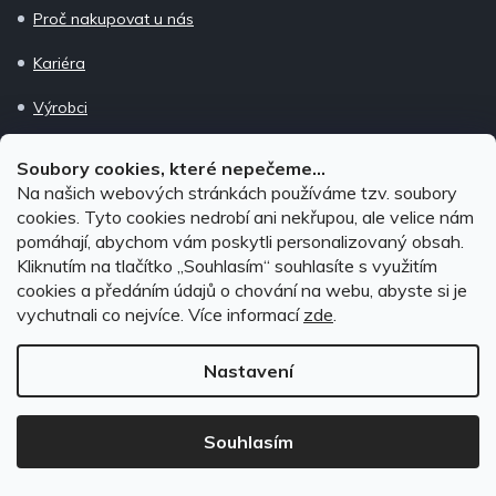
Proč nakupovat u nás
Kariéra
Výrobci
Soubory cookies, které nepečeme...
Hlavní kategorie
Na našich webových stránkách používáme tzv. soubory
cookies. Tyto cookies nedrobí ani nekřupou, ale velice nám
pomáhají, abychom vám poskytli personalizovaný obsah.
Vany do kufru
Kliknutím na tlačítko ,,Souhlasím“ souhlasíte s využitím
Gumové autokoberce
cookies a předáním údajů o chování na webu, abyste si je
vychutnali co nejvíce.
Více informací
zde
.
Ofuky oken
Nastavení
Nosiče kol
Střešní boxy
Souhlasím
Střešní nosiče