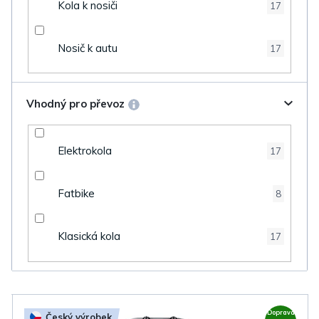
Kola k nosiči
17
Nosič k autu
17
Vhodný pro převoz
Elektrokola
17
Fatbike
8
Klasická kola
17
V
Doprava
Český výrobek