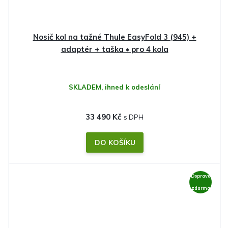
Nosič kol na tažné Thule EasyFold 3 (945) +
adaptér + taška • pro 4 kola
SKLADEM, ihned k odeslání
33 490 Kč
DO KOŠÍKU
Doprava
zdarma