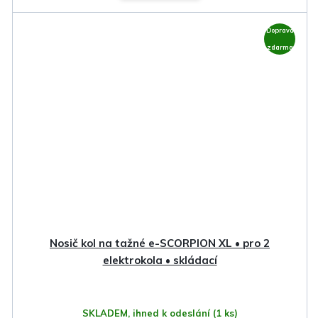
Doprava
zdarma
Nosič kol na tažné e-SCORPION XL • pro 2
elektrokola • skládací
SKLADEM, ihned k odeslání
(1 ks)