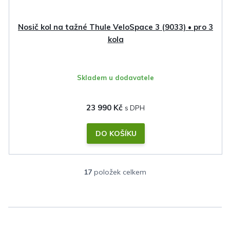
Nosič kol na tažné Thule VeloSpace 3 (9033) • pro 3
kola
Skladem u dodavatele
23 990 Kč
DO KOŠÍKU
17
položek celkem
O
v
l
á