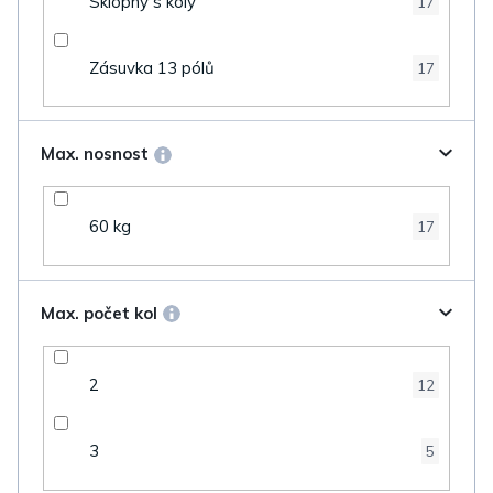
Sklopný s koly
17
Zásuvka 13 pólů
17
Max. nosnost
60 kg
17
Max. počet kol
2
12
3
5