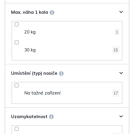
Max. váha 1 kola
20 kg
1
30 kg
15
Umístění (typ) nosiče
Na tažné zařízení
17
Uzamykatelnost