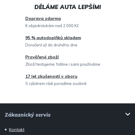
d
a
c
Doprava zdarma
í
K objednávkám nad 2 000 Kč
p
95 % autodoplňků skladem
r
Doručení už do druhého dne
v
Prověřené zboží
k
Zboží testujeme, fotíme i sami používáme
y
v
17 let zkušeností v oboru
ý
S výběrem rádi poradíme osobně
p
i
Z
s
Zákaznický servis
u
á
p
Kontakt