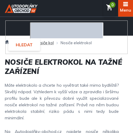
Přejít
NÁKUP
na
obsah
KOŠÍK
Domů
Nosiče
Nosiče kol
Nosiče elektrokol
HLEDAT
NOSIČE ELEKTROKOL NA TAŽNÉ
ZAŘÍZENÍ
Máte elektrokolo a chcete ho vyvětrat také mimo bydliště?
Skvělý nápad. Vzhledem k vyšší váze a zpravidla i širšímu
profilu bude ale k převozu dobré využít specializované
nosiče elektrokol na tažné zařízení. Právě na něm budou
elektrokola stabilní, riziko pádu s nimi tedy bude
minimální.
Na Autodoplňky-obchod.cz najdete nosiče několika