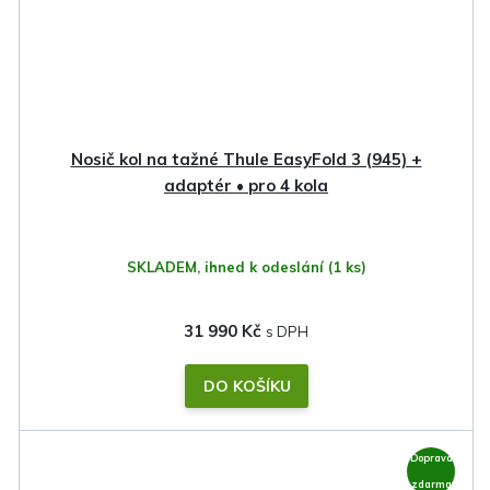
Nosič kol na tažné Thule EasyFold 3 (945) +
adaptér • pro 4 kola
SKLADEM, ihned k odeslání
(1 ks)
31 990 Kč
DO KOŠÍKU
Doprava
zdarma