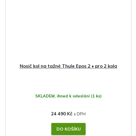
Nosič kol na tažné Thule Epos 2 • pro 2 kola
SKLADEM, ihned k odeslání
(1 ks)
24 490 Kč
DO KOŠÍKU