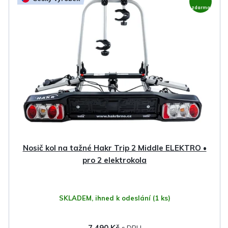
ý
zdarma
p
i
s
p
r
o
d
u
k
Nosič kol na tažné Hakr Trip 2 Middle ELEKTRO •
t
pro 2 elektrokola
ů
SKLADEM, ihned k odeslání
(1 ks)
7 490 Kč