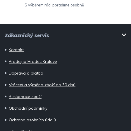
S výběrem rádi poradíme osobně
Z
Zákaznický servis
á
p
Kontakt
a
Prodejna Hradec Králové
t
í
Doprava a platba
Vrácení a výměna zboží do 30 dnů
Reklamace zboží
Obchodní podmínky
Ochrana osobních údajů