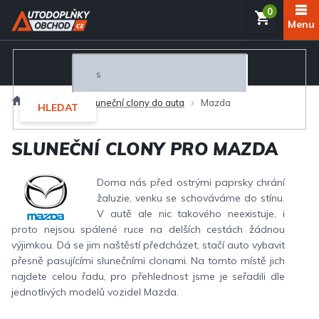
Přejít
NÁKUP
na
obsah
KOŠÍK
Domů
Interiér
Sluneční clony do auta
Mazda
HLEDAT
SLUNEČNÍ CLONY PRO MAZDA
Doma nás před ostrými paprsky chrání
žaluzie, venku se schováváme do stínu.
V autě ale nic takového neexistuje, i
proto nejsou spálené ruce na delších cestách žádnou
výjimkou. Dá se jim naštěstí předcházet, stačí auto vybavit
přesně pasujícími slunečními clonami. Na tomto místě jich
najdete celou řadu, pro přehlednost jsme je seřadili dle
jednotlivých modelů vozidel Mazda.