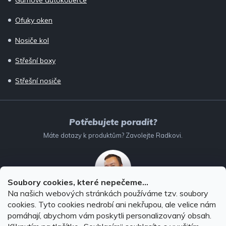
Gumové autokoberce
Ofuky oken
Nosiče kol
Střešní boxy
Střešní nosiče
Potřebujete poradit?
Máte dotazy k produktům? Zavolejte Radkovi.
Soubory cookies, které nepečeme...
Na našich webových stránkách používáme tzv. soubory
732 147 896
(Po–Pá: 8–16:00)
cookies. Tyto cookies nedrobí ani nekřupou, ale velice nám
pomáhají, abychom vám poskytli personalizovaný obsah.
info@autodoplnky-obchod.cz