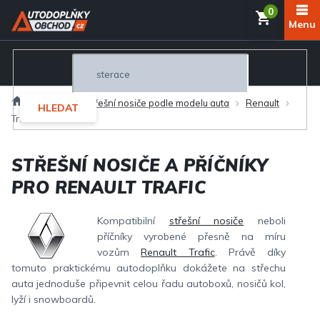
Přejít
NÁKUP
na
obsah
KOŠÍK
Domů
Nosiče
Střešní nosiče podle modelu auta
Renault
HLEDAT
Trafic
STŘEŠNÍ NOSIČE A PŘÍČNÍKY
PRO RENAULT TRAFIC
Kompatibilní
střešní nosiče
neboli
příčníky vyrobené přesně na míru
vozům
Renault Trafic
. Právě díky
tomuto praktickému autodoplňku dokážete na střechu
auta jednoduše připevnit celou řadu autoboxů, nosičů kol,
lyží i snowboardů.