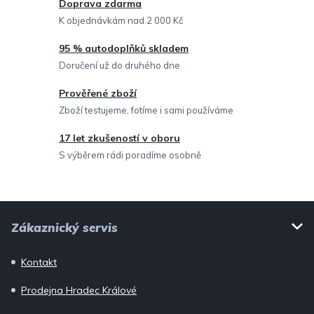
c
Doprava zdarma
í
K objednávkám nad 2 000 Kč
p
95 % autodoplňků skladem
r
Doručení už do druhého dne
v
Prověřené zboží
k
Zboží testujeme, fotíme i sami používáme
y
v
17 let zkušeností v oboru
ý
S výběrem rádi poradíme osobně
p
i
Z
s
Zákaznický servis
u
á
p
Kontakt
a
Prodejna Hradec Králové
t