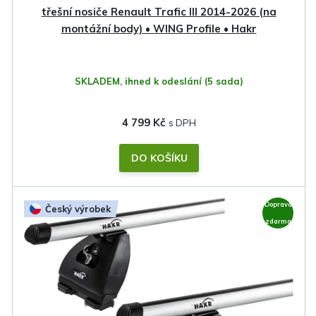
k
třešní nosiče Renault Trafic III 2014-2026 (na
t
montážní body) • WING Profile • Hakr
ů
SKLADEM, ihned k odeslání
(5 sada)
4 799 Kč
DO KOŠÍKU
Doprava
Český výrobek
zdarma