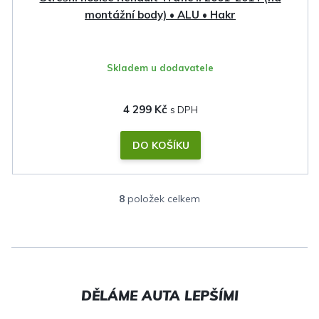
montážní body) • ALU • Hakr
Skladem u dodavatele
4 299 Kč
DO KOŠÍKU
8
položek celkem
O
v
l
á
d
a