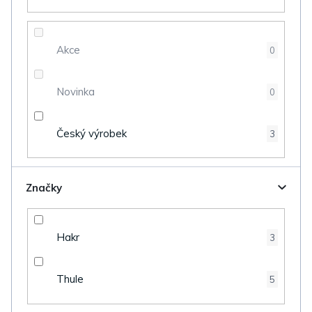
u
k
t
Akce
0
ů
Novinka
0
Český výrobek
3
Značky
Hakr
3
Thule
5