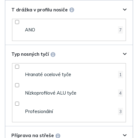
T drážka v profilu nosiče
ANO
7
Typ nosných tyčí
Hranaté ocelové tyče
1
Nízkoprofilové ALU tyče
4
Profesionální
3
Příprava na střeše