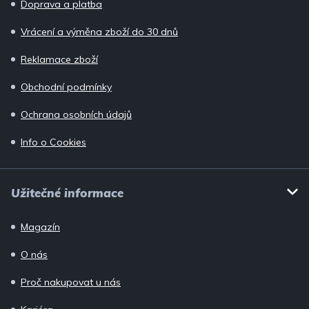
í
Doprava a platba
Vrácení a výměna zboží do 30 dnů
Reklamace zboží
Obchodní podmínky
Ochrana osobních údajů
Info o Cookies
Užitečné informace
Magazín
O nás
Proč nakupovat u nás