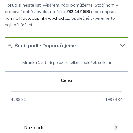
Pokud si nejste jisti výběrem, rádi pomůžeme. Stačí nám v
pracovní době zavolat na číslo
732 147 896
nebo napsat
na
info@autodoplnky-obchod.cz
. Společně vybereme to
nejlepší řešení.
Ř
Řadit podle:
Doporučujeme
a
z
Stránka
1
z
1
-
8
položek celkem
e
n
Cena
í
p
4299
Kč
19998
Kč
r
o
d
Na skladě
2