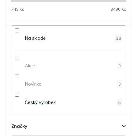
p
749
Kč
9490
Kč
r
o
d
Na skladě
18
u
k
t
Akce
0
ů
Novinka
0
Český výrobek
5
Značky