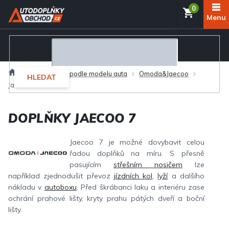
Přejít
NÁKUP
na
obsah
KOŠÍK
Domů
Autodoplňky podle modelu auta
Omoda&Jaecoo
HLEDAT
Jaecoo 7
DOPLŇKY JAECOO 7
Jaecoo 7 je možné dovybavit celou
řadou doplňků na míru. S přesně
pasujícím
střešním nosičem
lze
například zjednodušit převoz
jízdních kol
,
lyží
a dalšího
nákladu v
autoboxu
. Před škrábanci laku a interiéru zase
ochrání prahové lišty, kryty prahu pátých dveří a boční
lišty.