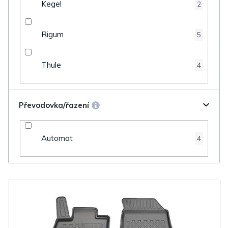
Kegel
2
Rigum
5
Thule
4
Převodovka/řazení
Automat
4
V
ý
p