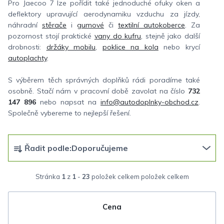
Pro Jaecoo 7 lze pořídit také jednoduché ofuky oken a
deflektory upravující aerodynamiku vzduchu za jízdy,
náhradní
stěrače
i
gumové
či
textilní autokoberce
. Za
pozornost stojí praktické
vany do kufru
, stejně jako další
drobnosti:
držáky mobilu
,
poklice na kola
nebo krycí
autoplachty
.
S výběrem těch správných doplňků rádi poradíme také
osobně. Stačí nám v pracovní době zavolat na číslo
732
147 896
nebo napsat na
info@autodoplnky-obchod.cz
.
Společně vybereme to nejlepší řešení.
Ř
Řadit podle:
Doporučujeme
a
z
Stránka
1
z
1
-
23
položek celkem
e
n
Cena
í