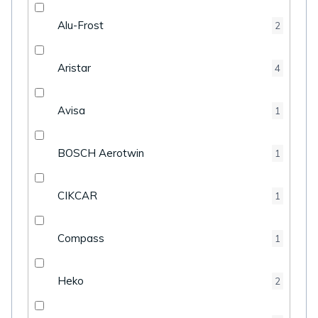
Alu-Frost
2
Aristar
4
Avisa
1
BOSCH Aerotwin
1
CIKCAR
1
Compass
1
Heko
2