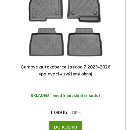
i
s
p
r
o
d
u
k
Gumové autokoberce Jaecoo 7 2023-2026
t
spalovací • zvýšený okraj
ů
SKLADEM, ihned k odeslání
(5 sada)
1 099 Kč
DO KOŠÍKU