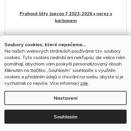
Prahové lišty Jaecoo 7 2023-2026 • nerez s
karbonem
Na objednávku do 14 dnů
Soubory cookies, které nepečeme...
Na našich webových stránkách používáme tzv. soubory
cookies. Tyto cookies nedrobí ani nekřupou, ale velice nám
2 199 Kč
pomáhají, abychom vám poskytli personalizovaný obsah.
Kliknutím na tlačítko ,,Souhlasím“ souhlasíte s využitím
DO KOŠÍKU
cookies a předáním údajů o chování na webu, abyste si je
vychutnali co nejvíce.
Více informací
zde
.
Nastavení
Souhlasím