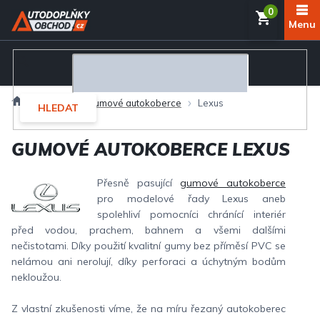
Přejít
NÁKUP
na
obsah
KOŠÍK
Domů
Interiér
Gumové autokoberce
Lexus
HLEDAT
GUMOVÉ AUTOKOBERCE LEXUS
Přesně pasující
gumové autokoberce
pro modelové řady Lexus aneb
spolehliví pomocníci chránící interiér
před vodou, prachem, bahnem a všemi dalšími
nečistotami. Díky použití kvalitní gumy bez příměsí PVC se
nelámou ani nerolují, díky perforaci a úchytným bodům
nekloužou.
Z vlastní zkušenosti víme, že na míru řezaný autokoberec