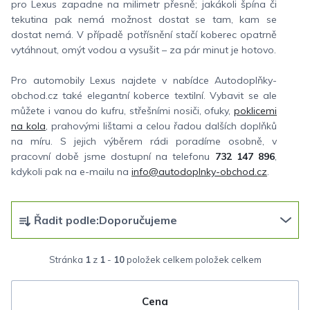
pro Lexus zapadne na milimetr přesně; jakákoli špína či
tekutina pak nemá možnost dostat se tam, kam se
dostat nemá. V případě potřísnění stačí koberec opatrně
vytáhnout, omýt vodou a vysušit – za pár minut je hotovo.
Pro automobily Lexus najdete v nabídce Autodoplňky-
obchod.cz také elegantní koberce textilní. Vybavit se ale
můžete i vanou do kufru, střešními nosiči, ofuky,
poklicemi
na kola
, prahovými lištami a celou řadou dalších doplňků
na míru. S jejich výběrem rádi poradíme osobně, v
pracovní době jsme dostupní na telefonu
732 147 896
,
kdykoli pak na e-mailu na
info@autodoplnky-obchod.cz
.
Ř
Řadit podle:
Doporučujeme
a
z
Stránka
1
z
1
-
10
položek celkem
e
n
Cena