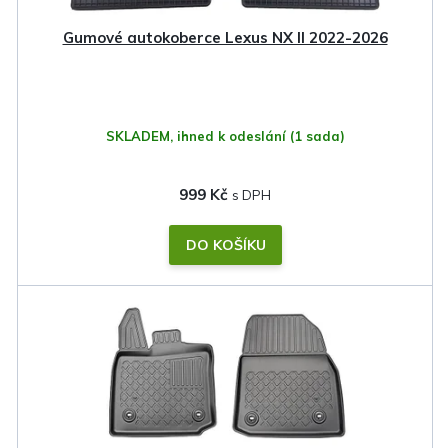
u
k
Gumové autokoberce Lexus NX II 2022-2026
t
ů
SKLADEM, ihned k odeslání
(1 sada)
999 Kč
DO KOŠÍKU