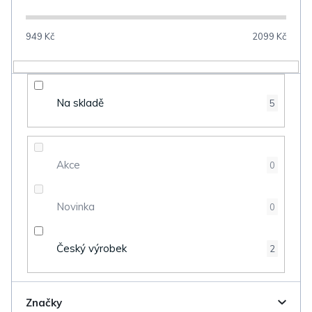
í
p
949
Kč
2099
Kč
r
o
d
Na skladě
5
u
k
t
Akce
0
ů
Novinka
0
Český výrobek
2
Značky