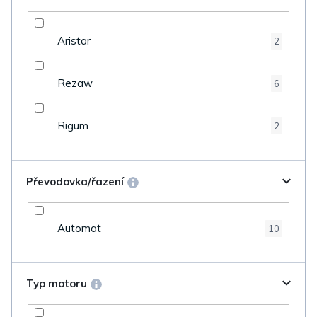
Aristar
2
Rezaw
6
Rigum
2
Převodovka/řazení
Automat
10
Typ motoru