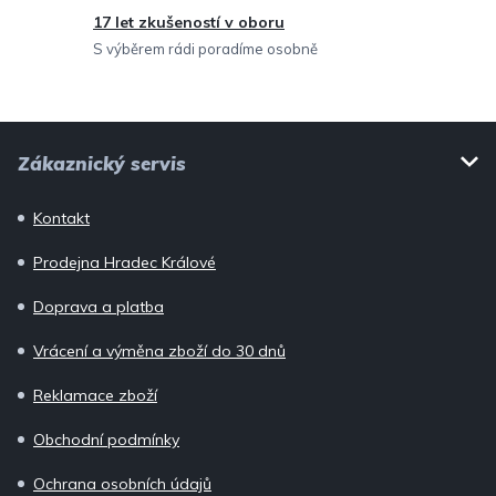
v
17 let zkušeností v oboru
ý
S výběrem rádi poradíme osobně
p
i
Z
s
Zákaznický servis
u
á
p
Kontakt
a
Prodejna Hradec Králové
t
í
Doprava a platba
Vrácení a výměna zboží do 30 dnů
Reklamace zboží
Obchodní podmínky
Ochrana osobních údajů