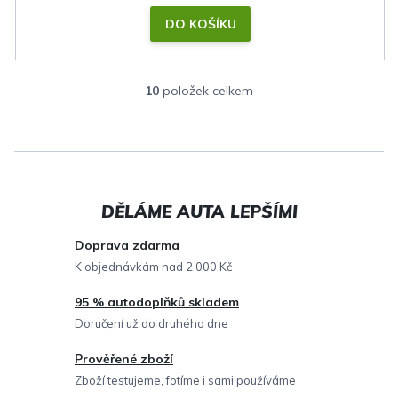
DO KOŠÍKU
10
položek celkem
O
v
l
á
d
a
c
Doprava zdarma
í
K objednávkám nad 2 000 Kč
p
95 % autodoplňků skladem
r
Doručení už do druhého dne
v
Prověřené zboží
k
Zboží testujeme, fotíme i sami používáme
y