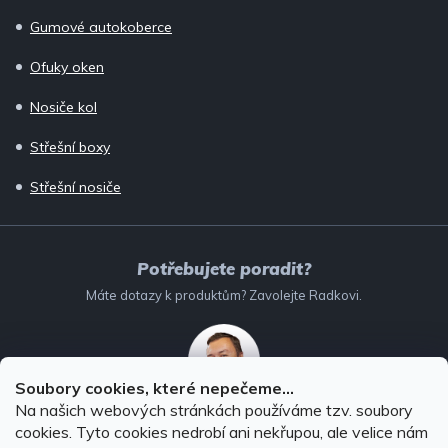
Gumové autokoberce
Ofuky oken
Nosiče kol
Střešní boxy
Střešní nosiče
Potřebujete poradit?
Máte dotazy k produktům? Zavolejte Radkovi.
Soubory cookies, které nepečeme...
Na našich webových stránkách používáme tzv. soubory
732 147 896
(Po–Pá: 8–16:00)
cookies. Tyto cookies nedrobí ani nekřupou, ale velice nám