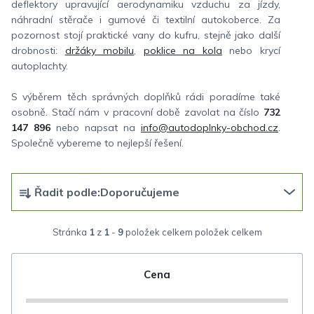
deflektory upravující aerodynamiku vzduchu za jízdy,
náhradní stěrače i gumové či textilní autokoberce. Za
pozornost stojí praktické vany do kufru, stejně jako další
drobnosti:
držáky mobilu
,
poklice na kola
nebo krycí
autoplachty.
S výběrem těch správných doplňků rádi poradíme také
osobně. Stačí nám v pracovní době zavolat na číslo
732
147 896
nebo napsat na
info@autodoplnky-obchod.cz
.
Společně vybereme to nejlepší řešení.
Ř
Řadit podle:
Doporučujeme
a
z
Stránka
1
z
1
-
9
položek celkem
e
n
Cena
í
p