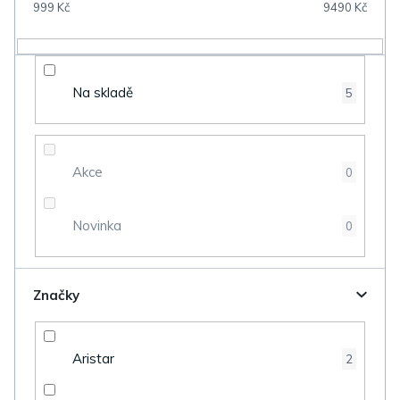
999
Kč
9490
Kč
r
o
d
Na skladě
5
u
k
t
Akce
0
ů
Novinka
0
Značky
Aristar
2