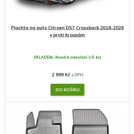
d
u
k
Plachta na auto Citroen DS7 Crossback 2018-2026
t
• proti kroupám
ů
SKLADEM, ihned k odeslání
(>5 ks)
2 999 Kč
DO KOŠÍKU