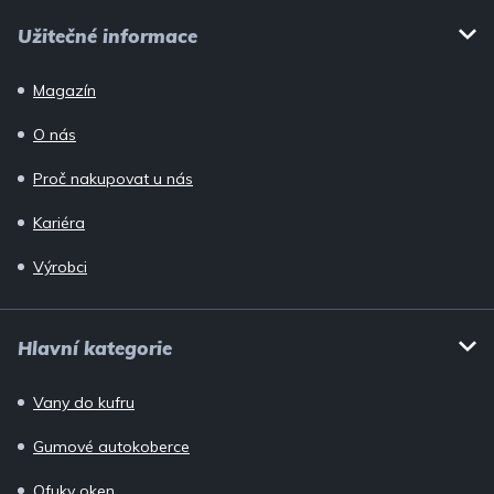
Užitečné informace
Magazín
O nás
Proč nakupovat u nás
Kariéra
Výrobci
Hlavní kategorie
Vany do kufru
Gumové autokoberce
Ofuky oken