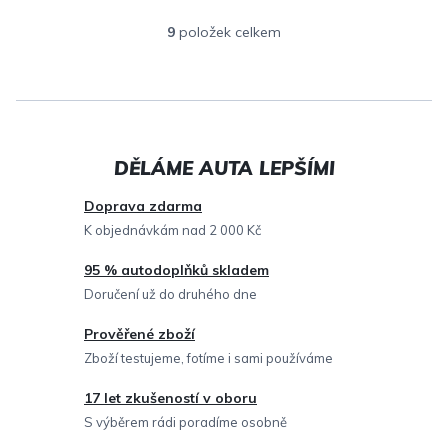
9
položek celkem
O
v
l
á
d
a
c
Doprava zdarma
í
K objednávkám nad 2 000 Kč
p
95 % autodoplňků skladem
r
Doručení už do druhého dne
v
Prověřené zboží
k
Zboží testujeme, fotíme i sami používáme
y
v
17 let zkušeností v oboru
ý
S výběrem rádi poradíme osobně