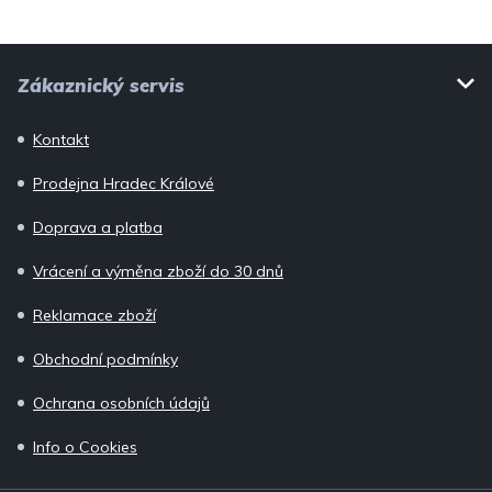
p
i
Z
s
Zákaznický servis
u
á
p
Kontakt
a
Prodejna Hradec Králové
t
í
Doprava a platba
Vrácení a výměna zboží do 30 dnů
Reklamace zboží
Obchodní podmínky
Ochrana osobních údajů
Info o Cookies