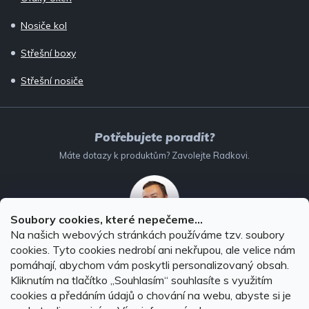
Nosiče kol
Střešní boxy
Střešní nosiče
Potřebujete poradit?
Máte dotazy k produktům? Zavolejte Radkovi.
Soubory cookies, které nepečeme...
Na našich webových stránkách používáme tzv. soubory
732 147 896
(Po–Pá: 8–16:00)
cookies. Tyto cookies nedrobí ani nekřupou, ale velice nám
pomáhají, abychom vám poskytli personalizovaný obsah.
info@autodoplnky-obchod.cz
Kliknutím na tlačítko ,,Souhlasím“ souhlasíte s využitím
cookies a předáním údajů o chování na webu, abyste si je