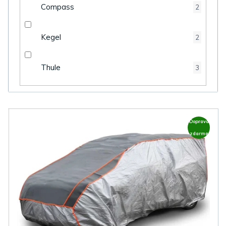
Compass
2
Kegel
2
Thule
3
V
Doprava
ý
zdarma
p
i
s
p
r
o