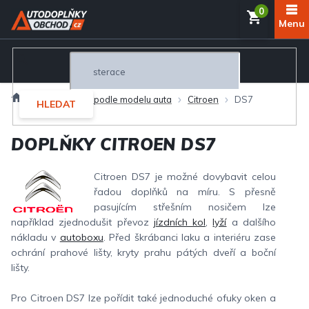
Přejít
NÁKUP
na
obsah
KOŠÍK
Domů
Autodoplňky podle modelu auta
Citroen
DS7
HLEDAT
DOPLŇKY CITROEN DS7
Citroen DS7 je možné dovybavit celou
řadou doplňků na míru. S přesně
pasujícím střešním nosičem lze
například zjednodušit převoz
jízdních kol
,
lyží
a dalšího
nákladu v
autoboxu
. Před škrábanci laku a interiéru zase
ochrání prahové lišty, kryty prahu pátých dveří a boční
lišty.
Pro Citroen DS7 lze pořídit také jednoduché ofuky oken a