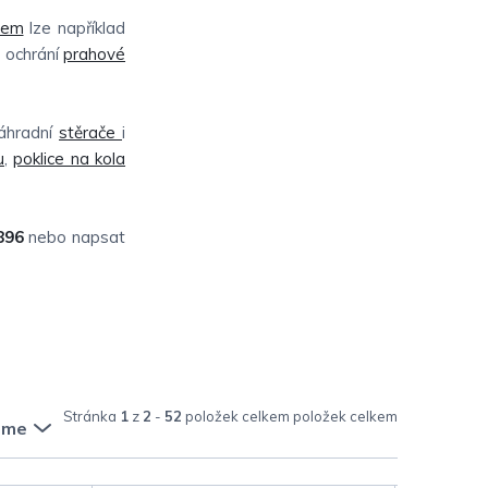
čem
lze například
e ochrání
prahové
náhradní
stěrače
i
u
,
poklice na kola
896
nebo napsat
Stránka
1
z
2
-
52
položek celkem
eme