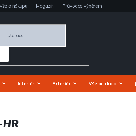
Vše o nákupu
Magazín
Průvodce výběrem
T
Interiér
Exteriér
Vše pro kola
-HR