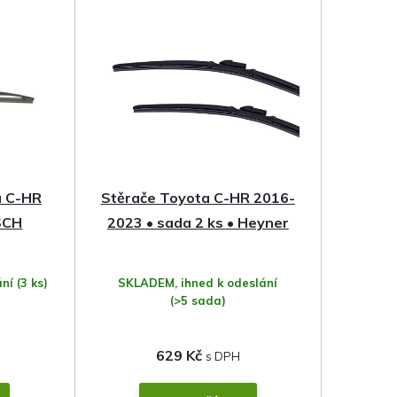
a C-HR
Stěrače Toyota C-HR 2016-
SCH
2023 • sada 2 ks • Heyner
ání
(3 ks)
SKLADEM, ihned k odeslání
(>5 sada)
629 Kč