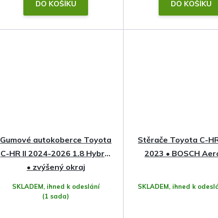
t
DO KOŠÍKU
DO KOŠÍKU
ů
Gumové autokoberce Toyota
Stěrače Toyota C-H
C-HR II 2024-2026 1.8 Hybrid
2023 • BOSCH Aer
• zvýšený okraj
SKLADEM, ihned k odeslání
SKLADEM, ihned k odesl
(1 sada)