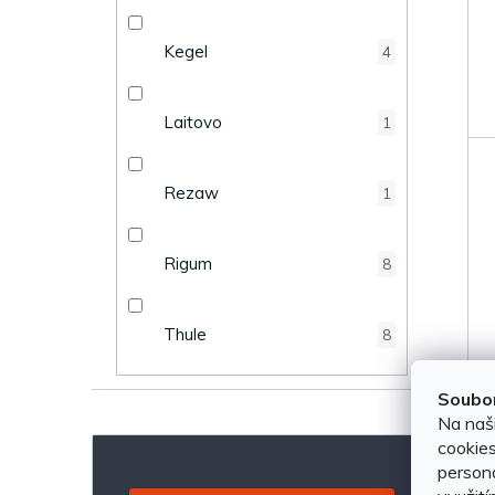
Kegel
4
Laitovo
1
Rezaw
1
Rigum
8
Thule
8
Soubor
Na naš
cookies
persona