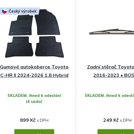
z
Český výrobek
e
n
í
p
Gumové autokoberce Toyota
Zadní stěrač Toyot
r
C-HR II 2024-2026 1.8 Hybrid
2016-2023 • BO
o
SKLADEM, ihned k odeslání
SKLADEM, ihned k odesl
d
(4 sada)
u
899 Kč
249 Kč
k