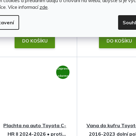
m cookies a předáním údajů o chování na webu, abyste si je vyc
(1 sada)
íce.
Více informací
zde
.
tavení
Souh
999 Kč
899 Kč
DO KOŠÍKU
DO KOŠÍKU
Doprava
zdarma
Plachta na auto Toyota C-
Vana do kufru Toyo
HR II 2024-2026 • proti
2016-2023 dolní po