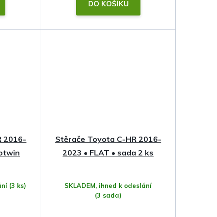
DO KOŠÍKU
R 2016-
Stěrače Toyota C-HR 2016-
otwin
2023 • FLAT • sada 2 ks
ání
(3 ks)
SKLADEM, ihned k odeslání
(3 sada)