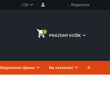
CZK
Přihlášení
Registrace
PRÁZDNÝ KOŠÍK
NÁKUPNÍ
KOŠÍK
(Ne)povinná výbava
Na cestování
Autokosmeti