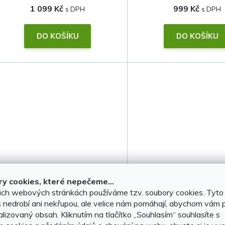
1 099 Kč
999 Kč
DO KOŠÍKU
DO KOŠÍKU
Vana do kufru Toyota C-HR II
Ofuky oken Toyota
y cookies, které nepečeme...
2024-2026 Hybrid • zvýšený
2016-2023
ich webových stránkách používáme tzv. soubory cookies. Tyto
 nedrobí ani nekřupou, ale velice nám pomáhají, abychom vám p
okraj
lizovaný obsah. Kliknutím na tlačítko ,,Souhlasím“ souhlasíte s
SKLADEM, ihned k odeslání
(1 ks)
SKLADEM, ihned k ode