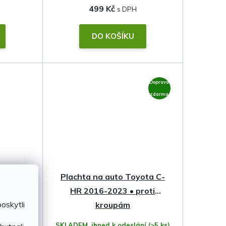
499 Kč
DO KOŠÍKU
Doprava
zdarma
 C-HR
Plachta na auto Toyota C-
HR 2016-2023 • proti
oskytli
kroupám
slání
SKLADEM, ihned k odeslání
(>5 ks)