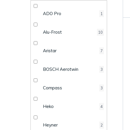
k
e
t
ADO Pro
1
l
ů
Alu-Frost
10
Aristar
7
BOSCH Aerotwin
3
Compass
3
Heko
4
Heyner
2