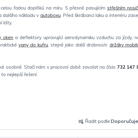
elou řadou doplňků na míru. S přesně pasujícím
střešním nosi
 dalšího nákladu v
autoboxu
. Před škrábanci laku a interiéru zas
 lišty.
y oken
a deflektory upravující aerodynamiku vzduchu za jízdy, 
praktické
vany do kufru
, stejně jako další drobnosti:
držáky mobil
é osobně. Stačí nám v pracovní době zavolat na číslo
732 147 
o nejlepší řešení.
Ř
Řadit podle:
Doporučuj
a