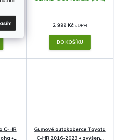
hutnali
lasím
2 999 Kč
DO KOŠÍKU
ta C-HR
Gumové autokoberce Toyota
loha •
C-HR 2016-2023 • zvýšený