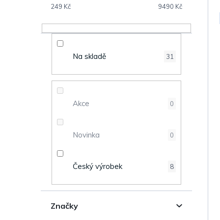
V
s
249
Kč
9490
Kč
ý
t
p
r
Na skladě
31
i
a
s
n
Akce
0
p
n
r
Novinka
0
í
o
p
Český výrobek
8
d
a
u
n
Značky