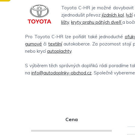
Toyota C-HR je možné dovybavit c
zjednodušit převoz
jízdních kol
,
lyží
a
lišty
,
kryty prahu pátých dveří
a boční
Pro Toyota C-HR lze pořídit také jednoduché
ofuk
gumové
či
textilní
autokoberce. Za pozornost stojí 
nebo krycí
autoplachty
.
S výběrem těch správných doplňků rádi poradíme tak
na
info@autodoplnky-obchod.cz
. Společně vybereme t
P
Cena
o