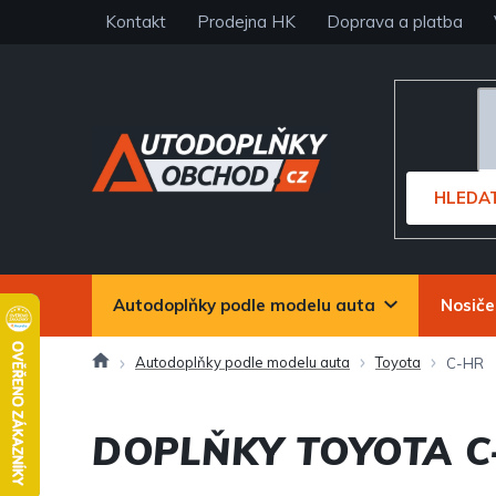
Přejít
Kontakt
Prodejna HK
Doprava a platba
na
obsah
HLEDA
Autodoplňky podle modelu auta
Nosiče
Domů
Autodoplňky podle modelu auta
Toyota
C-HR
DOPLŇKY TOYOTA C