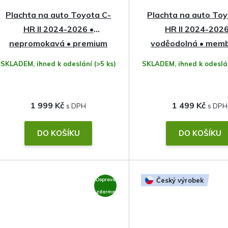
Plachta na auto Toyota C-
Plachta na auto Toy
HR II 2024-2026 •
HR II 2024-2026
nepromokavá • premium
voděodolná • mem
membrána
SKLADEM, ihned k odeslání
(>5 ks)
SKLADEM, ihned k odesl
1 999 Kč
1 499 Kč
DO KOŠÍKU
DO KOŠÍKU
Český výrobek
Doprava
zdarma