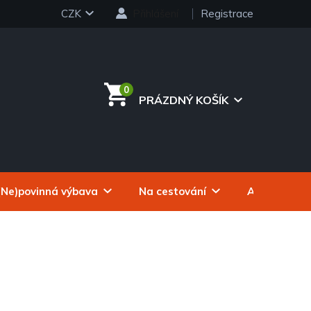
CZK
Přihlášení
Registrace
PRÁZDNÝ KOŠÍK
NÁKUPNÍ
KOŠÍK
(Ne)povinná výbava
Na cestování
Autokosmeti