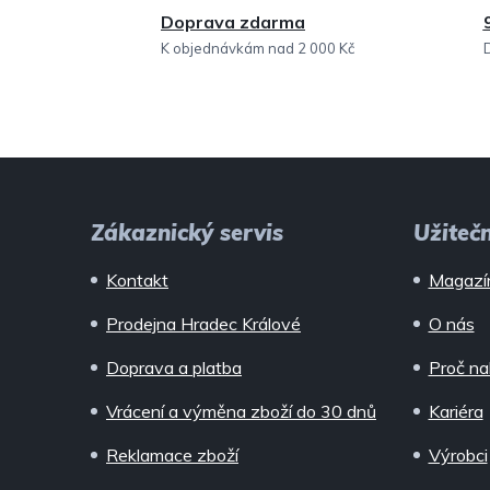
Doprava zdarma
K objednávkám nad 2 000 Kč
Z
á
Zákaznický servis
Užiteč
p
Kontakt
Magazí
a
Prodejna Hradec Králové
O nás
t
Doprava a platba
Proč na
í
Vrácení a výměna zboží do 30 dnů
Kariéra
Reklamace zboží
Výrobci