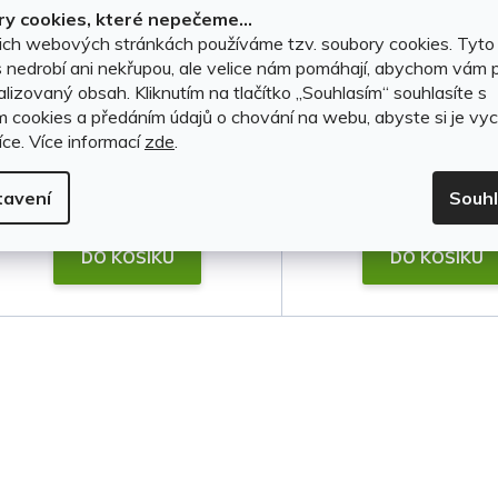
y cookies, které nepečeme...
světle šedé
tmavě šedé
ich webových stránkách používáme tzv. soubory cookies. Tyto
 nedrobí ani nekřupou, ale velice nám pomáhají, abychom vám p
lizovaný obsah. Kliknutím na tlačítko ,,Souhlasím“ souhlasíte s
SKLADEM, ihned k odeslání
(3 ks)
SKLADEM, ihned k odesl
m cookies a předáním údajů o chování na webu, abyste si je vyc
íce.
Více informací
zde
.
149 Kč
149 Kč
tavení
Souh
DO KOŠÍKU
DO KOŠÍKU
O
v
l
á