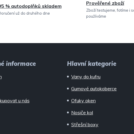
i
Prověřené zboží
95 % autodoplňků skladem
s
Zboží testujeme, fotíme i 
Doručení už do druhého dne
používáme
u
né informace
Hlavní kategorie
n
Vany do kufru
Gumové autokoberce
kupovat u nás
Ofuky oken
Nosiče kol
Střešní boxy