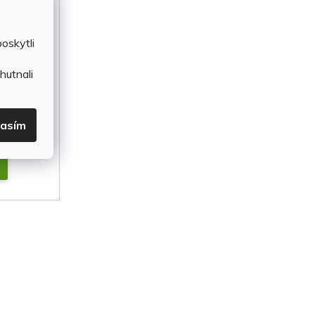
oskytli
ání
(4 ks)
hutnali
lasím