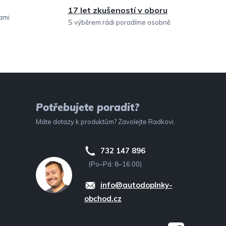
17 let zkušeností v oboru
sami
S výběrem rádi poradíme osobně
Potřebujete poradit?
Máte dotazy k produktům? Zavolejte Radkovi.
732 147 896
(Po–Pá: 8–16:00)
info@autodoplnky-
obchod.cz