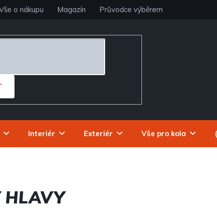
Vše o nákupu
Magazín
Průvodce výběrem
T
Interiér
Exteriér
Vše pro kola
y
 HLAVY