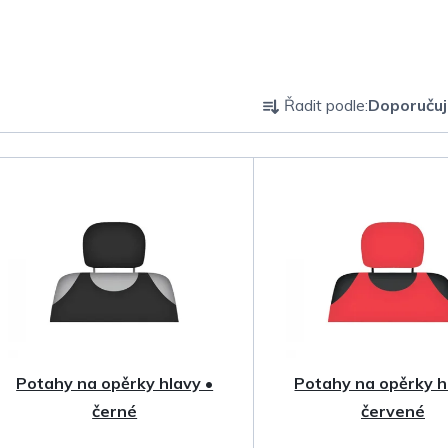
Ř
Řadit podle:
Doporuču
a
z
e
n
í
p
Potahy na opěrky hlavy •
Potahy na opěrky h
r
černé
červené