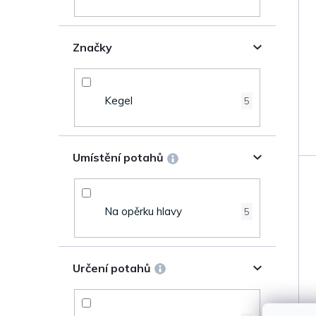
í
r
p
o
Značky
a
d
n
u
Kegel
5
e
k
l
Umístění potahů
t
ů
Na opěrku hlavy
5
Určení potahů