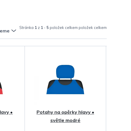
Stránka
1
z
1
-
5
položek celkem
jeme
lavy •
Potahy na opěrky hlavy •
světle modré