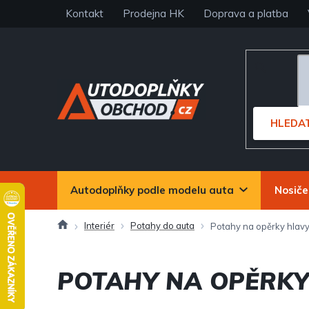
Přejít
Kontakt
Prodejna HK
Doprava a platba
na
obsah
HLEDA
Autodoplňky podle modelu auta
Nosiče
Domů
Interiér
Potahy do auta
Potahy na opěrky hlav
POTAHY NA OPĚRKY