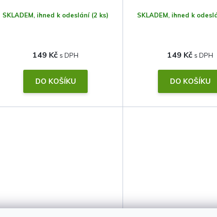
o
SKLADEM, ihned k odeslání
(2 ks)
SKLADEM, ihned k odesl
d
u
149 Kč
149 Kč
k
t
DO KOŠÍKU
DO KOŠÍKU
ů
Potahy na opěrky hlavy •
Potahy na opěrky h