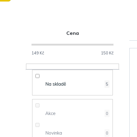
P
Cena
o
s
149
Kč
150
Kč
V
t
ý
r
Na skladě
5
p
a
i
n
s
Akce
0
n
p
Novinka
0