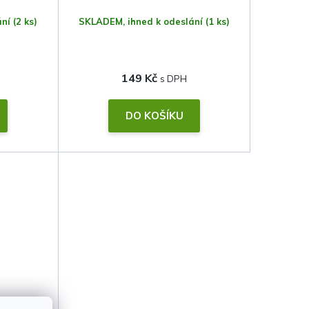
ání
(2 ks)
SKLADEM, ihned k odeslání
(1 ks)
149 Kč
DO KOŠÍKU
lavy •