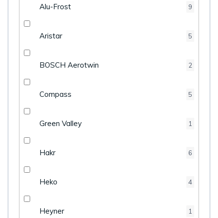
Alu-Frost
9
Aristar
5
BOSCH Aerotwin
2
Compass
5
Green Valley
1
Hakr
6
Heko
4
Heyner
1