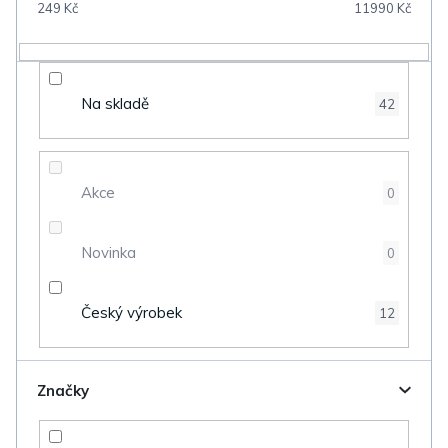
249
Kč
11990
Kč
r
o
d
Na skladě
42
u
k
t
Akce
0
ů
Novinka
0
Český výrobek
12
Značky