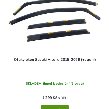
i
s
p
r
o
d
u
k
Ofuky oken Suzuki Vitara 2015-2026 (+zadní)
t
ů
SKLADEM, ihned k odeslání
(2 sada)
1 299 Kč