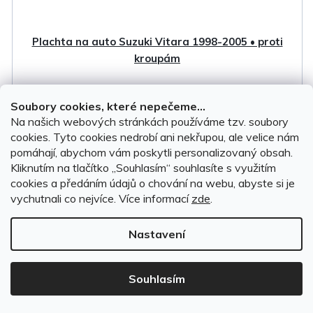
Plachta na auto Suzuki Vitara 1998-2005 • proti
kroupám
Soubory cookies, které nepečeme...
SKLADEM, ihned k odeslání
(>5 ks)
Na našich webových stránkách používáme tzv. soubory
cookies. Tyto cookies nedrobí ani nekřupou, ale velice nám
2 999 Kč
pomáhají, abychom vám poskytli personalizovaný obsah.
Kliknutím na tlačítko ,,Souhlasím“ souhlasíte s využitím
cookies a předáním údajů o chování na webu, abyste si je
DO KOŠÍKU
vychutnali co nejvíce.
Více informací
zde
.
Nastavení
Souhlasím