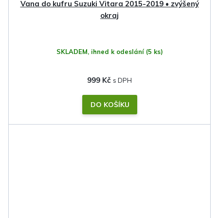
Vana do kufru Suzuki Vitara 2015-2019 • zvýšený
okraj
SKLADEM, ihned k odeslání
(5 ks)
999 Kč
DO KOŠÍKU