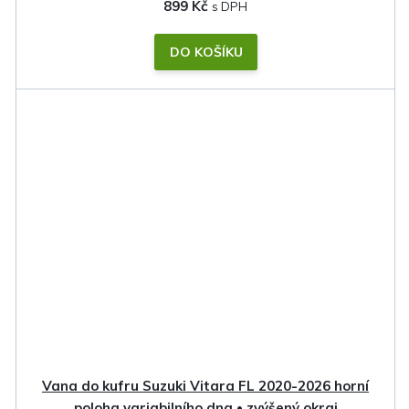
899 Kč
DO KOŠÍKU
Vana do kufru Suzuki Vitara FL 2020-2026 horní
poloha variabilního dna • zvýšený okraj