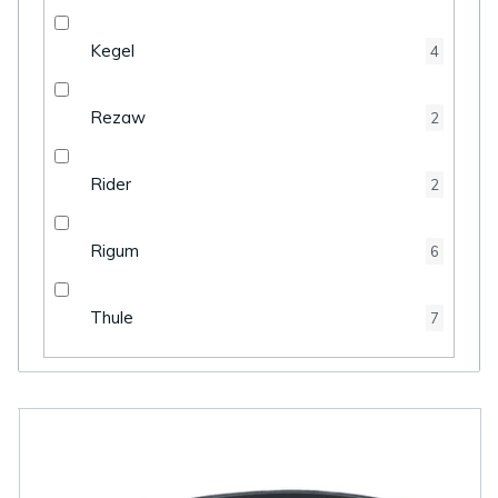
Kegel
4
Rezaw
2
Rider
2
Rigum
6
Thule
7
V
ý
p