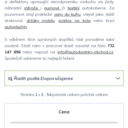
a deflektory upravující aerodynamiku vzduchu za jízdy,
náhradní
stěrače
i
gumové
či
textilní
autokoberce. Za
pozornost stojí praktické
vany do kufru
, stejně jako další
drobnosti:
držáky mobilu
,
poklice na kola
nebo krycí
autoplachty
.
S výběrem těch správných doplňků rádi poradíme také
osobně. Stačí nám v pracovní době zavolat na číslo
732
147 896
nebo napsat na
info@autodoplnky-obchod.cz
.
Společně vybereme to nejlepší řešení.
Ř
Řadit podle:
Doporučujeme
a
z
Stránka
1
z
2
-
54
položek celkem
e
n
Cena
í
p