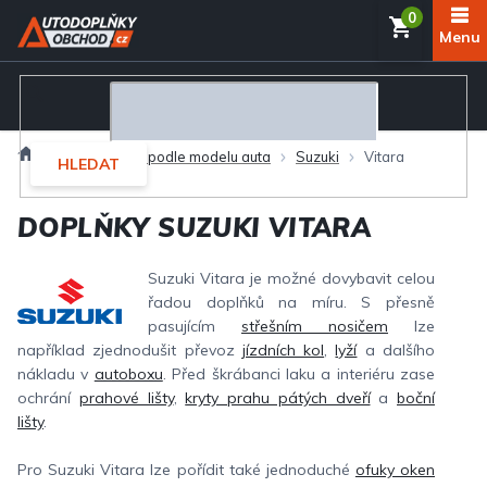
Přejít
NÁKUP
na
obsah
KOŠÍK
Domů
Autodoplňky podle modelu auta
Suzuki
Vitara
HLEDAT
DOPLŇKY SUZUKI VITARA
Suzuki Vitara je možné dovybavit celou
řadou doplňků na míru. S přesně
pasujícím
střešním nosičem
lze
například zjednodušit převoz
jízdních kol
,
lyží
a dalšího
nákladu v
autoboxu
. Před škrábanci laku a interiéru zase
ochrání
prahové lišty
,
kryty prahu pátých dveří
a
boční
lišty
.
Pro Suzuki Vitara lze pořídit také jednoduché
ofuky oken