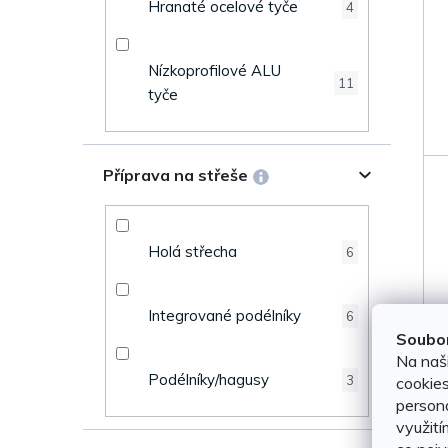
Hranaté ocelové tyče
4
Nízkoprofilové ALU
11
tyče
Příprava na střeše
Holá střecha
6
Integrované podélníky
6
Soubor
Na naš
Podélníky/hagusy
3
cookies
persona
využití