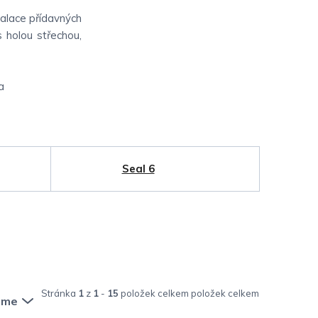
talace přídavných
s holou střechou,
a
Seal 6
Stránka
1
z
1
-
15
položek celkem
eme