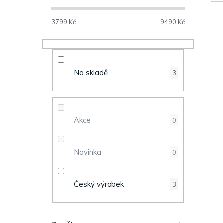
o
V
s
3799
Kč
9490
Kč
ý
t
p
r
Na skladě
3
i
a
s
n
Akce
0
p
n
r
Novinka
0
í
o
p
Český výrobek
3
d
a
u