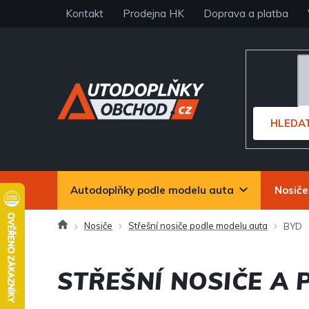
Přejít
Kontakt
Prodejna HK
Doprava a platba
na
obsah
HLEDA
Autodoplňky podle modelu auta
Nosiče
Domů
Nosiče
Střešní nosiče podle modelu auta
BYD
STŘEŠNÍ NOSIČE A 