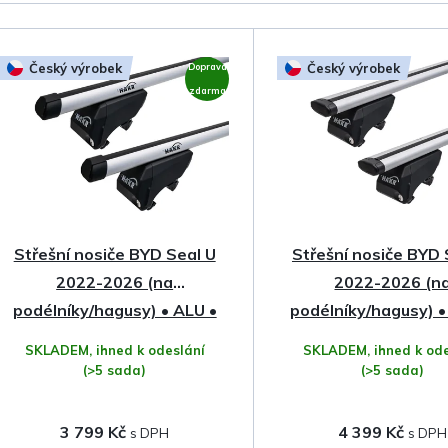
a
z
Český výrobek
Český výrobek
Doprava
e
zdarma
n
í
p
Střešní nosiče BYD Seal U
Střešní nosiče BYD 
r
2022-2026 (na
2022-2026 (n
o
podélníky/hagusy) • ALU •
podélníky/hagusy) 
Hakr
Profile • Hakr
SKLADEM, ihned k odeslání
SKLADEM, ihned k ode
d
(>5 sada)
(>5 sada)
u
3 799 Kč
4 399 Kč