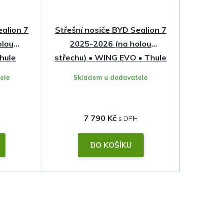
ealion 7
Střešní nosiče BYD Sealion 7
olou
2025-2026 (na holou
Thule
střechu) • WING EVO • Thule
ele
Skladem u dodavatele
7 790 Kč
DO KOŠÍKU