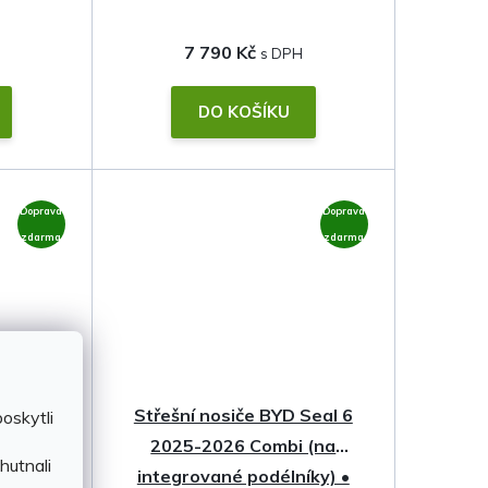
7 790 Kč
DO KOŠÍKU
Doprava
Doprava
zdarma
zdarma
Seal 6
Střešní nosiče BYD Seal 6
oskytli
 (na
2025-2026 Combi (na
hutnali
íky) •
integrované podélníky) •