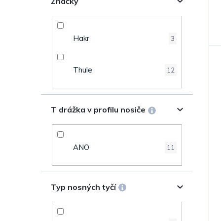
n
Značky
k
e
t
Hakr
3
l
ů
Thule
12
T drážka v profilu nosiče
ANO
11
Typ nosných tyčí