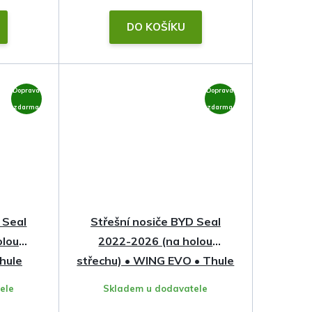
DO KOŠÍKU
Doprava
Doprava
zdarma
zdarma
 Seal
Střešní nosiče BYD Seal
olou
2022-2026 (na holou
Thule
střechu) • WING EVO • Thule
ele
Skladem u dodavatele