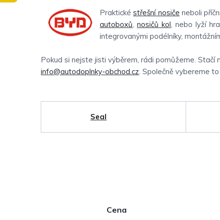
Praktické
střešní nosiče
neboli příč
autoboxů
,
nosičů kol
, nebo lyží hr
integrovanými podélníky, montážním
Pokud si nejste jisti výběrem, rádi pomůžeme. Stačí 
info@autodoplnky-obchod.cz
. Společně vybereme to n
Seal
P
Cena