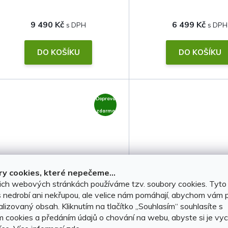
9 490 Kč
6 499 Kč
DO KOŠÍKU
DO KOŠÍKU
Doprava
zdarma
y cookies, které nepečeme...
ich webových stránkách používáme tzv. soubory cookies. Tyto
Střešní nosiče BYD Seal 6
Střešní nosiče BYD 
 nedrobí ani nekřupou, ale velice nám pomáhají, abychom vám p
lizovaný obsah. Kliknutím na tlačítko ,,Souhlasím“ souhlasíte s
2025-2026 Combi (na
2025-2026 Combi
m cookies a předáním údajů o chování na webu, abyste si je vyc
integrované podélníky) •
integrované podéln