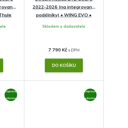
grované
2022-2026 (na integrované
 Thule
podélníky) • WING EVO •
Thule
ele
Skladem u dodavatele
7 790 Kč
DO KOŠÍKU
Doprava
Doprava
zdarma
zdarma