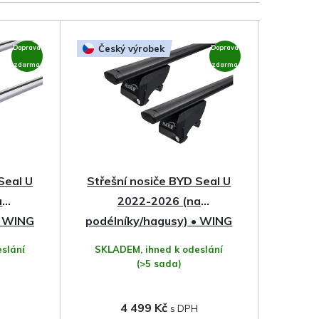
Český výrobek
Doprava
Doprava
zdarma
zdarma
Seal U
Střešní nosiče BYD Seal U
a
2022-2026 (na
• WING
podélníky/hagusy) • WING
Profile Black • Hakr
slání
SKLADEM, ihned k odeslání
(>5 sada)
4 499 Kč