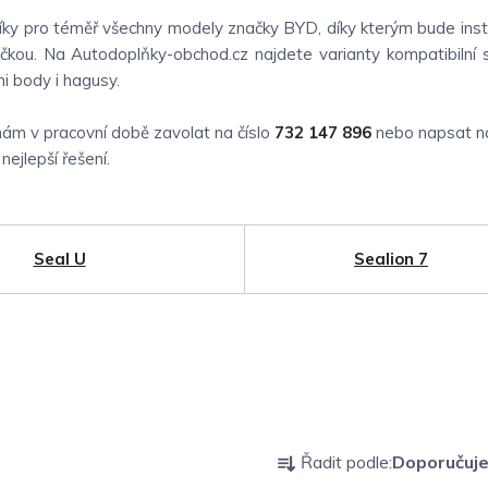
níky pro téměř všechny modely značky BYD, díky kterým bude ins
ačkou. Na Autodoplňky-obchod.cz najdete varianty kompatibilní 
i body i hagusy.
nám v pracovní době zavolat na číslo
732 147 896
nebo napsat n
ejlepší řešení.
Seal U
Sealion 7
Ř
Řadit podle:
Doporučuj