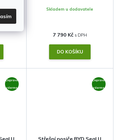
WING EVO • Thule
ele
Skladem u dodavatele
lasím
7 790 Kč
DO KOŠÍKU
Doprava
Doprava
zdarma
zdarma
Seal U
Střešní nosiče BYD Seal U