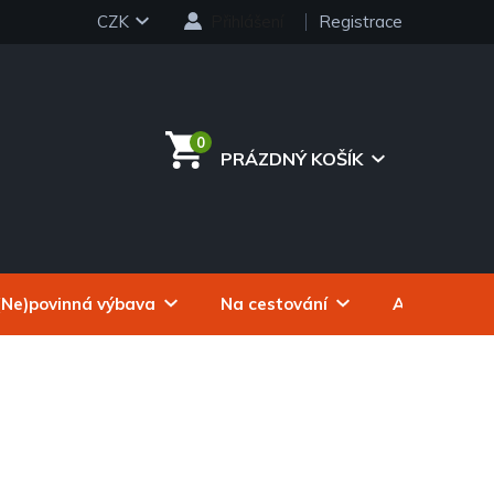
CZK
Přihlášení
Registrace
PRÁZDNÝ KOŠÍK
NÁKUPNÍ
KOŠÍK
(Ne)povinná výbava
Na cestování
Autokosmeti