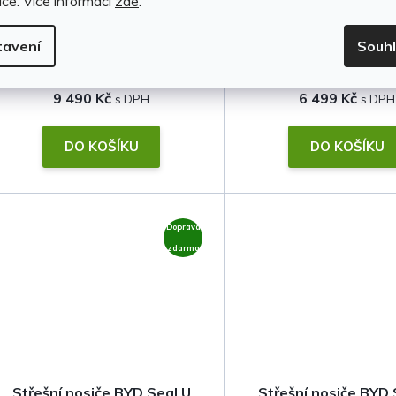
íce.
Více informací
zde
.
ALU Edge • Thule
ocel • Thule
Skladem u dodavatele
Skladem u dodavat
tavení
Souh
9 490 Kč
6 499 Kč
DO KOŠÍKU
DO KOŠÍKU
Doprava
zdarma
Střešní nosiče BYD Seal U
Střešní nosiče BYD 