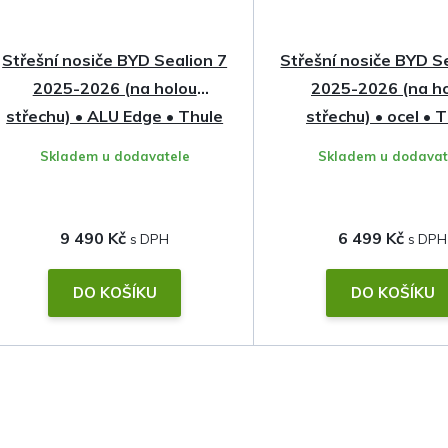
Střešní nosiče BYD Sealion 7
Střešní nosiče BYD S
2025-2026 (na holou
2025-2026 (na h
střechu) • ALU Edge • Thule
střechu) • ocel • 
Skladem u dodavatele
Skladem u dodavat
9 490 Kč
6 499 Kč
DO KOŠÍKU
DO KOŠÍKU
O
v