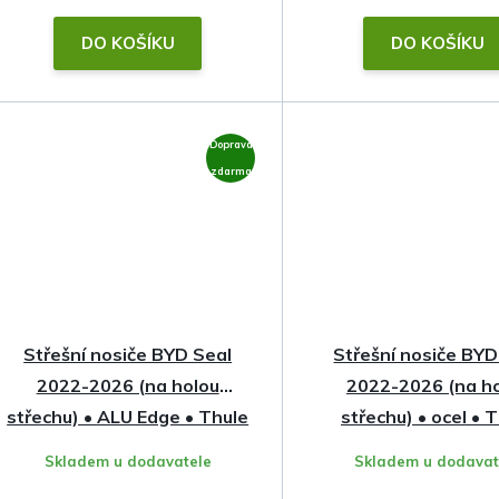
k
t
DO KOŠÍKU
DO KOŠÍKU
ů
Doprava
zdarma
Střešní nosiče BYD Seal
Střešní nosiče BYD
2022-2026 (na holou
2022-2026 (na h
střechu) • ALU Edge • Thule
střechu) • ocel • 
Skladem u dodavatele
Skladem u dodavat