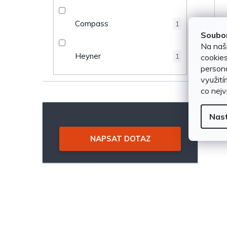
e
k
Compass
1
l
t
Soubor
Na naš
ů
Heyner
cookies
1
persona
využití
co nejv
Nas
NAPSAT DOTAZ