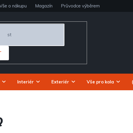
Vše o nákupu
Magazín
Průvodce výběrem
T
Interiér
Exteriér
Vše pro kola
Q