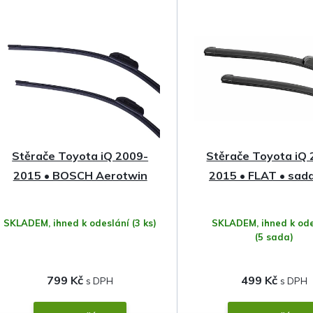
z
e
n
í
p
Stěrače Toyota iQ 2009-
Stěrače Toyota iQ
r
2015 • BOSCH Aerotwin
2015 • FLAT • sada
o
SKLADEM, ihned k odeslání
(3 ks)
SKLADEM, ihned k ode
d
(5 sada)
u
799 Kč
499 Kč
k