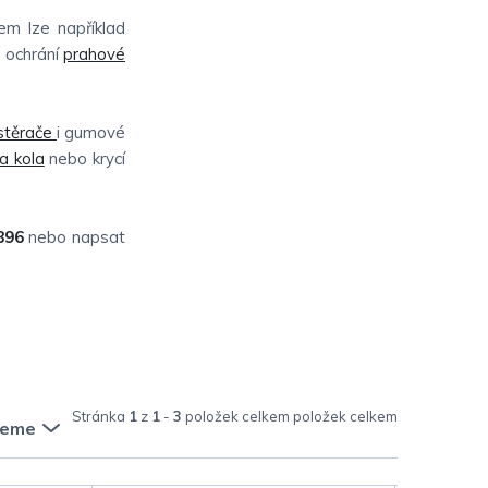
em lze například
e ochrání
prahové
stěrače
i gumové
na kola
nebo krycí
896
nebo napsat
Stránka
1
z
1
-
3
položek celkem
jeme