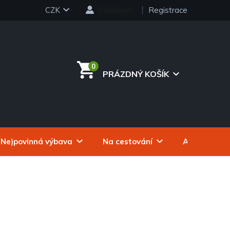
CZK
Přihlášení
Registrace
PRÁZDNÝ KOŠÍK
NÁKUPNÍ
KOŠÍK
(Ne)povinná výbava
Na cestování
Autokosmeti