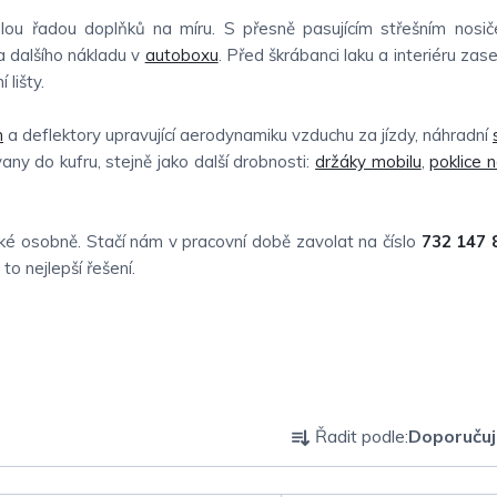
ou řadou doplňků na míru. S přesně pasujícím střešním nosič
 dalšího nákladu v
autoboxu
. Před škrábanci laku a interiéru zas
 lišty.
n
a deflektory upravující aerodynamiku vzduchu za jízdy, náhradní
vany do kufru, stejně jako další drobnosti:
držáky mobilu
,
poklice 
é osobně. Stačí nám v pracovní době zavolat na číslo
732 147 
o nejlepší řešení.
Ř
Řadit podle:
Doporuču
a