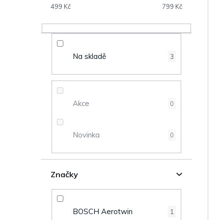
s
499
Kč
799
Kč
V
t
ý
r
Na skladě
3
p
a
i
n
s
Akce
0
n
p
Novinka
0
í
r
p
o
Značky
a
d
n
u
BOSCH Aerotwin
1