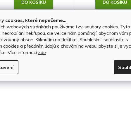
t
DO KOŠÍKU
DO KOŠÍKU
ů
y cookies, které nepečeme...
ich webových stránkách používáme tzv. soubory cookies. Tyto
O
 nedrobí ani nekřupou, ale velice nám pomáhají, abychom vám p
v
lizovaný obsah. Kliknutím na tlačítko ,,Souhlasím“ souhlasíte s
m cookies a předáním údajů o chování na webu, abyste si je vyc
l
íce.
Více informací
zde
.
á
tavení
Souh
d
a
c
í
p
r