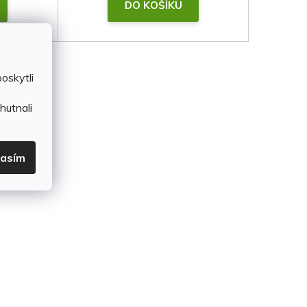
DO KOŠÍKU
oskytli
hutnali
lasím