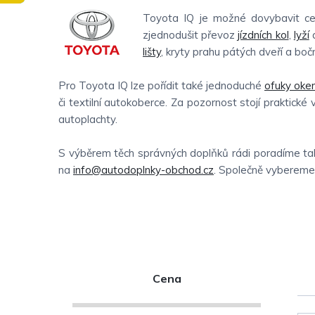
Toyota IQ je možné dovybavit cel
zjednodušit převoz
jízdních kol
,
lyží
a
lišty
, kryty prahu pátých dveří a boční
Pro Toyota IQ lze pořídit také jednoduché
ofuky oke
či textilní autokoberce. Za pozornost stojí praktické 
autoplachty.
S výběrem těch správných doplňků rádi poradíme tak
na
info@autodoplnky-obchod.cz
. Společně vybereme t
P
Cena
o