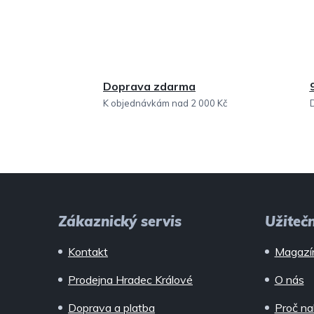
Doprava zdarma
K objednávkám nad 2 000 Kč
Z
á
Zákaznický servis
Užiteč
p
Kontakt
Magazí
a
Prodejna Hradec Králové
O nás
t
Doprava a platba
Proč na