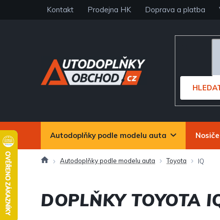
Přejít
Kontakt
Prodejna HK
Doprava a platba
na
obsah
HLEDA
Autodoplňky podle modelu auta
Nosiče
Domů
Autodoplňky podle modelu auta
Toyota
IQ
DOPLŇKY TOYOTA I