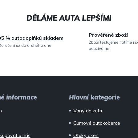
Prověřené zboží
95 % autodoplňků skladem
Zboží testujeme, fotíme i 
Doručení už do druhého dne
používáme
né informace
Hlavní kategorie
n
Vany do kufru
Gumové autokoberce
kupovat u nás
Ofuky oken