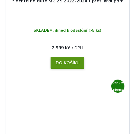
Plachta na auto MG ZS 2022-2024 • proti kroupám
SKLADEM, ihned k odeslání
(>5 ks)
2 999 Kč
DO KOŠÍKU
Doprava
zdarma