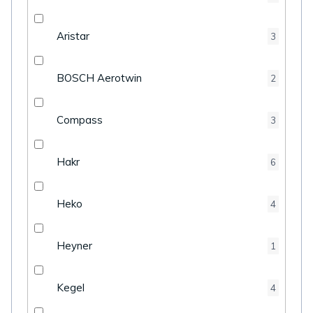
Aristar
3
BOSCH Aerotwin
2
Compass
3
Hakr
6
Heko
4
Heyner
1
Kegel
4