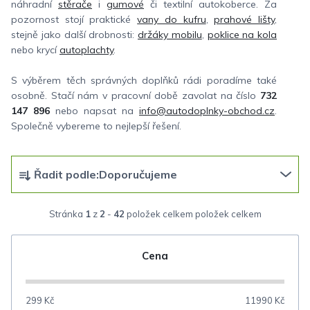
náhradní
stěrače
i
gumové
či textilní autokoberce. Za
pozornost stojí praktické
vany do kufru
,
prahové lišty
,
stejně jako další drobnosti:
držáky mobilu
,
poklice na kola
nebo krycí
autoplachty
.
S výběrem těch správných doplňků rádi poradíme také
osobně. Stačí nám v pracovní době zavolat na číslo
732
147 896
nebo napsat na
info@autodoplnky-obchod.cz
.
Společně vybereme to nejlepší řešení.
Ř
Řadit podle:
Doporučujeme
a
z
Stránka
1
z
2
-
42
položek celkem
e
n
Cena
í
p
299
Kč
11990
Kč