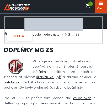
Přejít
NÁKUP
na
obsah
KOŠÍK
Domů
Autodoplňky podle modelu auta
MG
ZS
HLEDAT
DOPLŇKY MG ZS
MG ZS je možné dovybavit celou řadou
doplňků na míru. S přesně pasujícím
střešním nosičem
lze například
zjednodušit převoz
jízdních kol
,
lyží
a dalšího nákladu v
autoboxu
. Před škrábanci laku a interiéru zase ochrání
prahové lišty, kryty prahu pátých dveří a boční lišty.
Pro MG ZS lze pořídit také jednoduché
ofuky oken
a
deflektory upravující aerodynamiku vzduchu za jízdy,