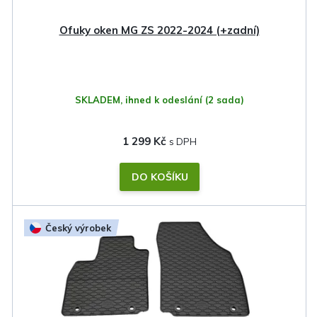
u
k
Ofuky oken MG ZS 2022-2024 (+zadní)
t
ů
SKLADEM, ihned k odeslání
(2 sada)
1 299 Kč
DO KOŠÍKU
Český výrobek