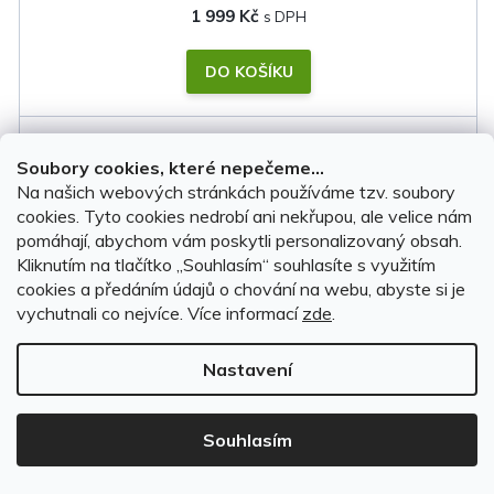
1 999 Kč
DO KOŠÍKU
Soubory cookies, které nepečeme...
Na našich webových stránkách používáme tzv. soubory
cookies. Tyto cookies nedrobí ani nekřupou, ale velice nám
pomáhají, abychom vám poskytli personalizovaný obsah.
Kliknutím na tlačítko ,,Souhlasím“ souhlasíte s využitím
cookies a předáním údajů o chování na webu, abyste si je
vychutnali co nejvíce.
Více informací
zde
.
Nastavení
Souhlasím
Plachta na auto MG ZS II 2025-2026 • voděodolná •