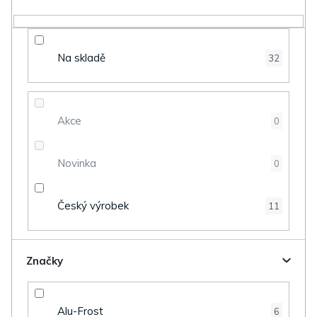
r
o
d
Na skladě
32
u
k
t
Akce
0
ů
Novinka
0
Český výrobek
11
Značky
Alu-Frost
6