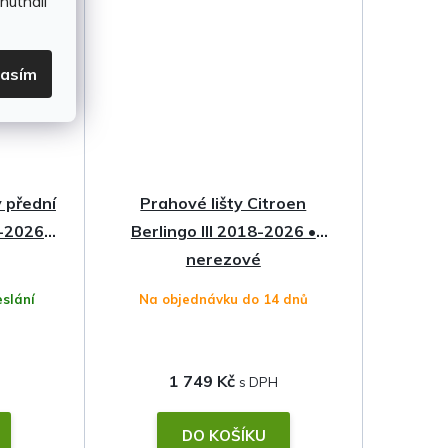
hutnali
lasím
y přední
Prahové lišty Citroen
-2026 •
Berlingo III 2018-2026 •
nerezové
slání
Na objednávku do 14 dnů
1 749 Kč
DO KOŠÍKU