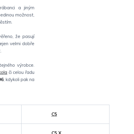
rábanci a jiným
 jedinou možnost,
ěstím.
ěřeno, že pasují
nejen velmi dobře
.
ejného výrobce.
kola
či celou řadu
96
, kdykoli pak na
C5
C5 X