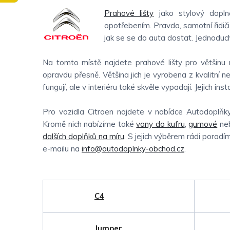
Prahové lišty
jako stylový doplně
opotřebením. Pravda, samotní řidiči
jak se se do auta dostat. Jednoduch
Na tomto místě najdete prahové lišty pro většinu 
opravdu přesně. Většina jich je vyrobena z kvalitní 
fungují, ale v interiéru také skvěle vypadají. Jejich ins
Pro vozidla Citroen najdete v nabídce Autodoplňk
Kromě nich nabízíme také
vany do kufru
,
gumové
ne
dalších doplňků na míru
. S jejich výběrem rádi porad
e-mailu na
info@autodoplnky-obchod.cz
.
C4
Jumper