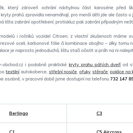
k, který zároveň ochrání náchylnou část karosérie před šk
 kryty prahů zpravidla nenamáhají, pro menší děti jde ale často o
á lišta zabrání opotřebení, protiskluz pak zabrání případným nešt
modelů i ročníků vozidel Citroen; z vlastní zkušenosti máme ov
nerezové oceli, karbonové fólie či kombinace obojího – díky tomu 
talace je naprosto jednoduchá, lištu stačí očistit a práh na ni nalepit
y-obchod.cz i podobně praktické
kryty prahu pátých dveří
od st
bo
textilní
autokoberce,
střešní nosiče
,
ofuky
,
stěrače
,
poklice na 
íme osobně, v pracovní době jsme dostupní na telefonu
732 147 8
Berlingo
C3
C1
C5 Aircross