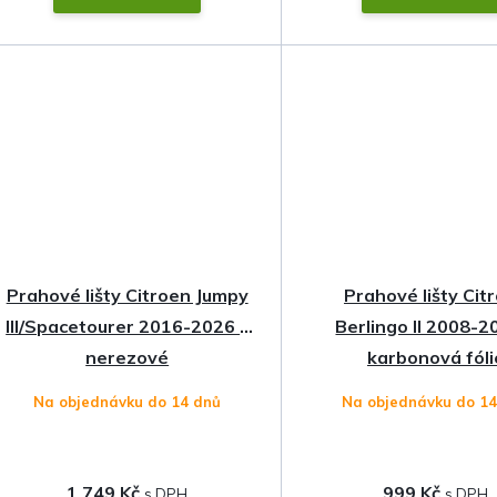
Prahové lišty Citroen Jumpy
Prahové lišty Cit
III/Spacetourer 2016-2026 •
Berlingo II 2008-2
nerezové
karbonová fóli
Na objednávku do 14 dnů
Na objednávku do 1
1 749 Kč
999 Kč