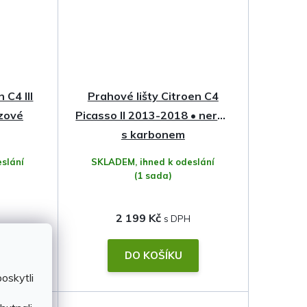
 C4 III
Prahové lišty Citroen C4
zové
Picasso II 2013-2018 • nerez
s karbonem
slání
SKLADEM, ihned k odeslání
(1 sada)
2 199 Kč
DO KOŠÍKU
oskytli