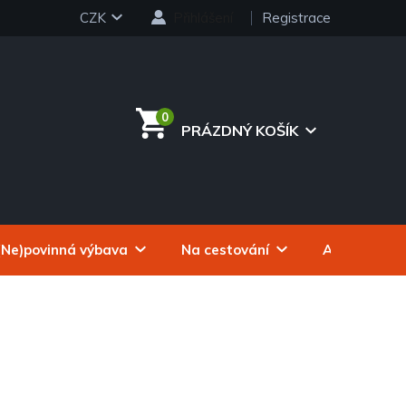
CZK
Přihlášení
Registrace
PRÁZDNÝ KOŠÍK
NÁKUPNÍ
KOŠÍK
(Ne)povinná výbava
Na cestování
Autokosmeti