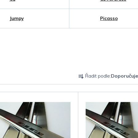
Jumpy
Picasso
Ř
Řadit podle:
Doporučuj
a
z
e
n