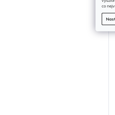
využití
co nejv
Nas