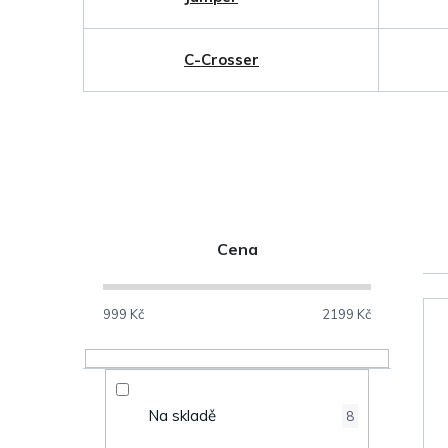
C-Crosser
P
Cena
o
V
s
999
Kč
2199
Kč
ý
t
p
r
Na skladě
8