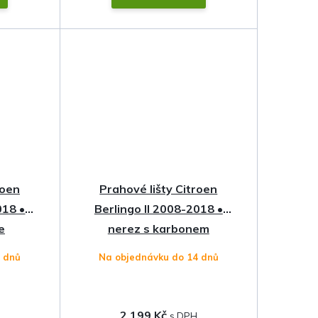
roen
Prahové lišty Citroen
018 •
Berlingo II 2008-2018 •
e
nerez s karbonem
4 dnů
Na objednávku do 14 dnů
2 199 Kč