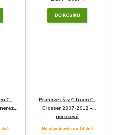
DO KOŠÍKU
en C-
Prahové lišty Citroen C-
 nerez s
Crosser 2007-2012 •
nerezové
4 dnů
Na objednávku do 14 dnů