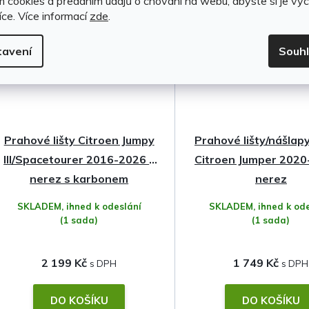
m cookies a předáním údajů o chování na webu, abyste si je vyc
íce.
Více informací
zde
.
tavení
Souh
Prahové lišty Citroen Jumpy
Prahové lišty/nášlap
III/Spacetourer 2016-2026 •
Citroen Jumper 2020
nerez s karbonem
nerez
SKLADEM, ihned k odeslání
SKLADEM, ihned k ode
(1 sada)
(1 sada)
2 199 Kč
1 749 Kč
DO KOŠÍKU
DO KOŠÍKU