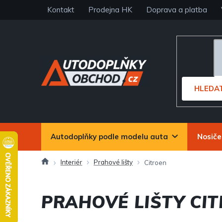
Přejít
Kontakt
Prodejna HK
Doprava a platba
na
obsah
HLEDA
Autodoplňky podle modelu auta
Nosiče
Domů
Interiér
Prahové lišty
Citroen
PRAHOVÉ LIŠTY CI