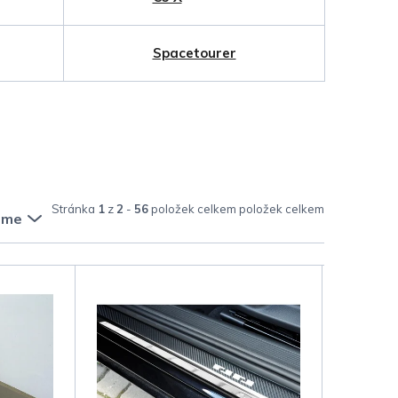
Spacetourer
Stránka
1
z
2
-
56
položek celkem
eme