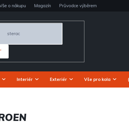
Vše o nákupu
Magazín
Průvodce výběrem
T
Interiér
Exteriér
Vše pro kola
TROEN