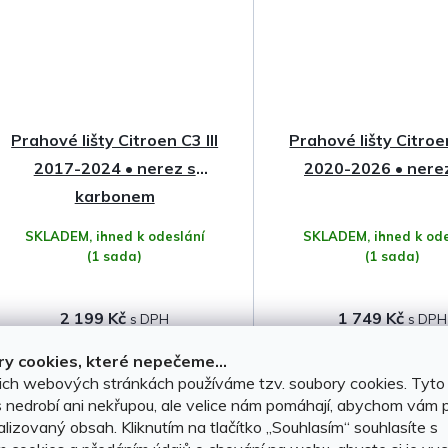
Prahové lišty Citroen C3 III
Prahové lišty Citroen
2017-2024 • nerez s
2020-2026 • nere
karbonem
SKLADEM, ihned k odeslání
SKLADEM, ihned k ode
(1 sada)
(1 sada)
2 199 Kč
1 749 Kč
y cookies, které nepečeme...
DO KOŠÍKU
DO KOŠÍKU
ich webových stránkách používáme tzv. soubory cookies. Tyto
 nedrobí ani nekřupou, ale velice nám pomáhají, abychom vám p
lizovaný obsah. Kliknutím na tlačítko ,,Souhlasím“ souhlasíte s