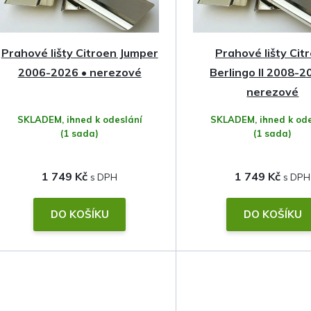
í
p
Prahové lišty Citroen Jumper
Prahové lišty Cit
r
2006-2026 • nerezové
Berlingo II 2008-2
o
nerezové
SKLADEM, ihned k odeslání
SKLADEM, ihned k ode
d
(1 sada)
(1 sada)
u
1 749 Kč
1 749 Kč
k
t
DO KOŠÍKU
DO KOŠÍKU
ů