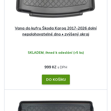
o
k
d
t
u
ů
k
Vana do kufru Škoda Karoq 2017-2026 dolní
t
nepolohovatelné dno • zvýšený okraj
ů
SKLADEM, ihned k odeslání
(>5 ks)
999 Kč
DO KOŠÍKU