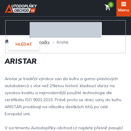
Přejít
NÁKUP
na
obsah
KOŠÍK
Domů
Prodávané značky
Aristar
HLEDAT
ARISTAR
Aristar je tradiční výrobce van do kufru a gumo-plastových
autokoberců s více než 25letou historií, kladoucí důraz na
vysokou kvalitu a nejmodernější použité technologie dle
certifikátu ISO 9001:2015. Právě proto se dnes vany do kufru
ARISTAR prodávají na několika desítkách trhů po celé
Evropské unii.
V sortimentu Autodoplňky-obchod.cz najdete přesně pasující