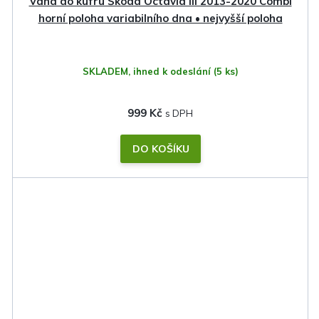
Vana do kufru Škoda Octavia III 2013-2020 Combi
horní poloha variabilního dna • nejvyšší poloha
SKLADEM, ihned k odeslání
(5 ks)
999 Kč
DO KOŠÍKU