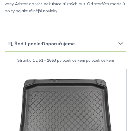
vany Aristar do více než tisíce různých aut. Od starších modelů
po ty nejaktuálnější novinky.
Ř
Řadit podle:
Doporučujeme
a
z
Stránka
1
z
51
-
1663
položek celkem
e
V
n
ý
í
p
p
i
r
s
o
p
d
r
u