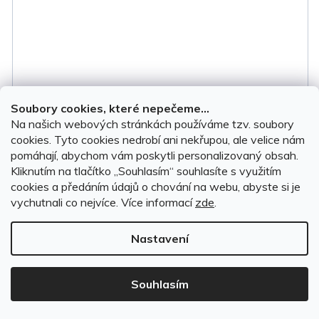
Soubory cookies, které nepečeme...
Na našich webových stránkách používáme tzv. soubory
cookies. Tyto cookies nedrobí ani nekřupou, ale velice nám
pomáhají, abychom vám poskytli personalizovaný obsah.
Kliknutím na tlačítko ,,Souhlasím“ souhlasíte s využitím
cookies a předáním údajů o chování na webu, abyste si je
vychutnali co nejvíce.
Více informací
zde
.
Vana do kufru Škoda Kodiaq II 2024-2026 horní
poloha variabilního dna • zvýšený okraj
Nastavení
Souhlasím
SKLADEM, ihned k odeslání
(5 ks)