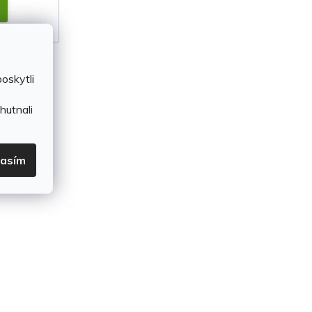
oskytli
hutnali
lasím