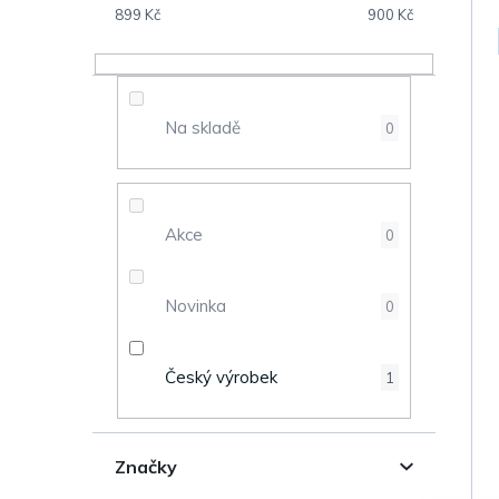
s
899
Kč
900
Kč
V
t
ý
r
Na skladě
0
p
a
i
n
s
Akce
0
n
p
Novinka
0
í
r
p
o
Český výrobek
1
a
d
n
Značky
u