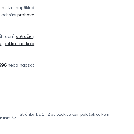
čem
lze například
e ochrání
prahové
náhradní
stěrače
i
u
,
poklice na kola
896
nebo napsat
Stránka
1
z
1
-
2
položek celkem
jeme