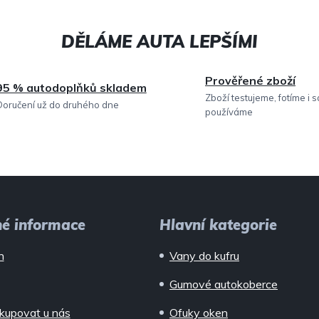
Prověřené zboží
95 % autodoplňků skladem
Zboží testujeme, fotíme i 
Doručení už do druhého dne
používáme
né informace
Hlavní kategorie
n
Vany do kufru
Gumové autokoberce
kupovat u nás
Ofuky oken