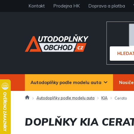
Přejít
Kontakt
Prodejna HK
Doprava a platba
na
obsah
HLEDA
Autodoplňky podle modelu auta
Nosiče
Domů
Autodoplňky podle modelu auta
KIA
Cerato
DOPLŇKY KIA CERA