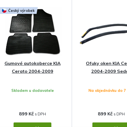
z
Český výrobek
e
n
í
p
Gumové autokoberce KIA
Ofuky oken KIA C
r
Cerato 2004-2009
2004-2009 Sed
o
Skladem u dodavatele
Na objednávku do 7
d
u
899 Kč
899 Kč
k