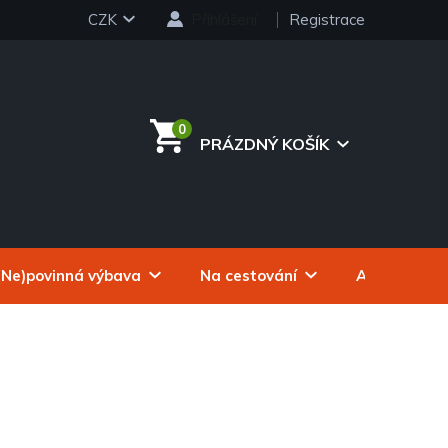
CZK
Přihlášení
Registrace
PRÁZDNÝ KOŠÍK
NÁKUPNÍ
KOŠÍK
(Ne)povinná výbava
Na cestování
Autokosmeti