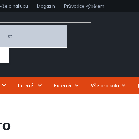
Vše o nákupu
Magazín
Průvodce výběrem
T
Interiér
Exteriér
Vše pro kola
TO