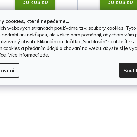
t
DO KOŠÍKU
DO KOŠÍKU
ů
y cookies, které nepečeme...
ich webových stránkách používáme tzv. soubory cookies. Tyto
O
 nedrobí ani nekřupou, ale velice nám pomáhají, abychom vám p
v
lizovaný obsah. Kliknutím na tlačítko ,,Souhlasím“ souhlasíte s
m cookies a předáním údajů o chování na webu, abyste si je vyc
l
íce.
Více informací
zde
.
á
tavení
Souh
d
a
c
í
p
r