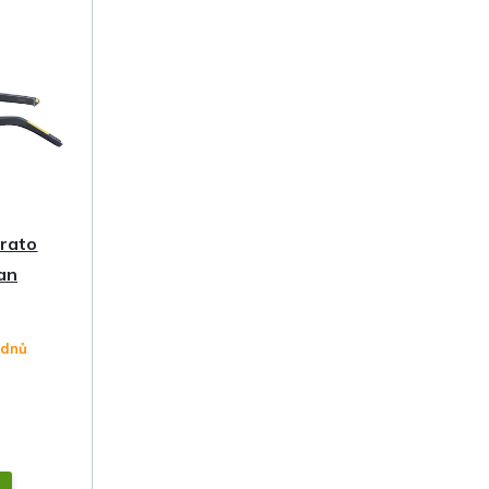
erato
an
 dnů