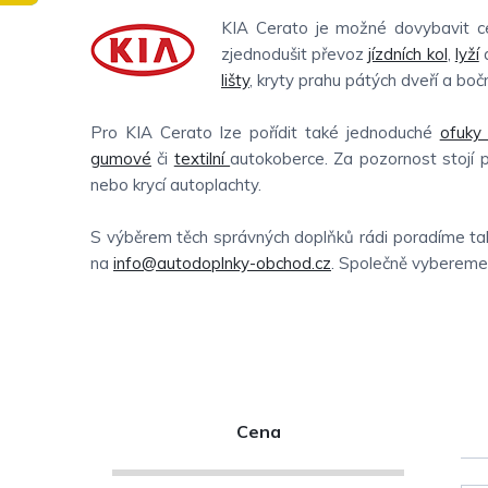
KIA Cerato je možné dovybavit c
zjednodušit převoz
jízdních kol
,
lyží
a
lišty
, kryty prahu pátých dveří a boční
Pro KIA Cerato lze pořídit také jednoduché
ofuky
gumové
či
textilní
autokoberce. Za pozornost stojí 
nebo krycí autoplachty.
S výběrem těch správných doplňků rádi poradíme tak
na
info@autodoplnky-obchod.cz
. Společně vybereme t
P
Cena
o