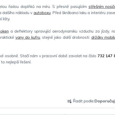
elou řadou doplňků na míru. S přesně pasujícím
střešním nosi
 dalšího nákladu v
autoboxu
. Před škrábanci laku a interiéru zas
 lišty.
 oken
a deflektory upravující aerodynamiku vzduchu za jízdy, 
praktické
vany do kufru
, stejně jako další drobnosti:
držáky mobil
é osobně. Stačí nám v pracovní době zavolat na číslo
732 147 
o nejlepší řešení.
Ř
Řadit podle:
Doporuču
a