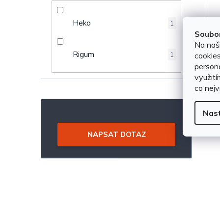
e
k
Heko
1
l
t
Soubor
Na naš
ů
Rigum
cookies
1
persona
využití
co nejv
Nas
NAPSAT DOTAZ