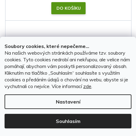
DO KOŠÍKU
Soubory cookies, které nepečeme...
Na našich webových stránkách používáme tzv. soubory
cookies. Tyto cookies nedrobí ani nekřupou, ale velice nám
pomáhají, abychom vám poskytli personalizovaný obsah.
Kliknutím na tlačítko ,,Souhlasím“ souhlasíte s využitím
cookies a předáním údajů o chování na webu, abyste si je
vychutnali co nejvíce.
Více informací
zde
.
Nastavení
Stěrače Peugeot 307 CC 2005-2008 • FLAT • sada
Souhlasím
2 ks