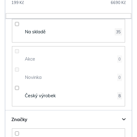
199
Kč
6690
Kč
r
o
d
Na skladě
35
u
k
t
Akce
0
ů
Novinka
0
Český výrobek
8
Značky