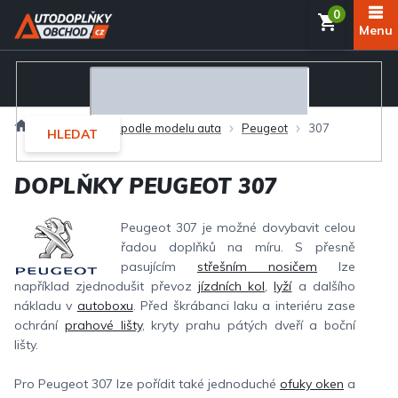
Přejít
NÁKUP
na
obsah
KOŠÍK
Domů
Autodoplňky podle modelu auta
Peugeot
307
HLEDAT
DOPLŇKY PEUGEOT 307
Peugeot 307 je možné dovybavit celou
řadou doplňků na míru. S přesně
pasujícím
střešním nosičem
lze
například zjednodušit převoz
jízdních kol
,
lyží
a dalšího
nákladu v
autoboxu
. Před škrábanci laku a interiéru zase
ochrání
prahové lišty
, kryty prahu pátých dveří a boční
lišty.
Pro Peugeot 307 lze pořídit také jednoduché
ofuky oken
a