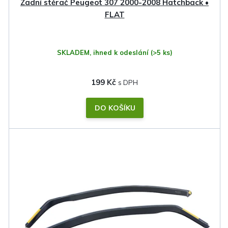
k
Zadní stěrač Peugeot 307 2000-2008 Hatchback •
t
FLAT
ů
SKLADEM, ihned k odeslání
(>5 ks)
199 Kč
DO KOŠÍKU