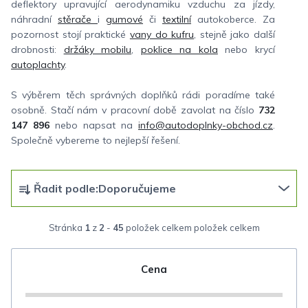
deflektory upravující aerodynamiku vzduchu za jízdy,
náhradní
stěrače
i
gumové
či
textilní
autokoberce. Za
pozornost stojí praktické
vany do kufru
, stejně jako další
drobnosti:
držáky mobilu
,
poklice na kola
nebo krycí
autoplachty
.
S výběrem těch správných doplňků rádi poradíme také
osobně. Stačí nám v pracovní době zavolat na číslo
732
147 896
nebo napsat na
info@autodoplnky-obchod.cz
.
Společně vybereme to nejlepší řešení.
Ř
Řadit podle:
Doporučujeme
a
z
Stránka
1
z
2
-
45
položek celkem
e
n
Cena
í
p