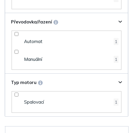
Převodovka/řazení
Automat
1
Manuální
1
Typ motoru
Spalovací
1
V