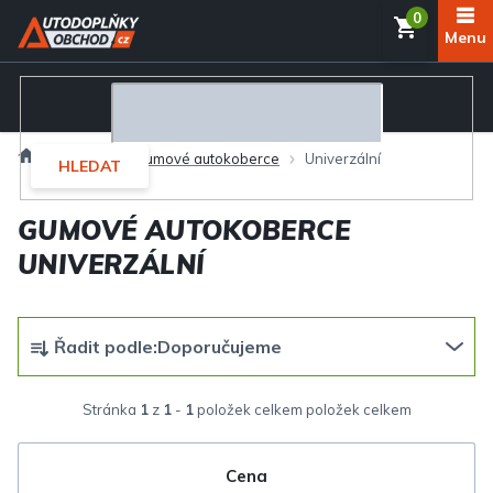
Přejít
NÁKUP
na
obsah
KOŠÍK
Domů
Interiér
Gumové autokoberce
Univerzální
HLEDAT
GUMOVÉ AUTOKOBERCE
UNIVERZÁLNÍ
Ř
Řadit podle:
Doporučujeme
a
z
Stránka
1
z
1
-
1
položek celkem
e
n
Cena