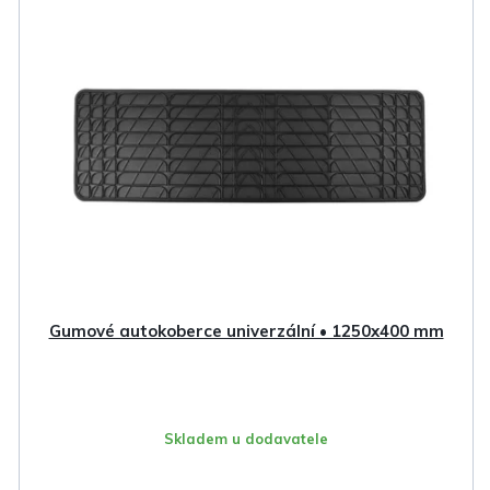
ý
p
i
s
p
r
o
d
u
k
Gumové autokoberce univerzální • 1250x400 mm
t
ů
Skladem u dodavatele