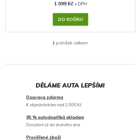
1 099 Kč
DO KOŠÍKU
1
položek celkem
O
v
l
á
d
a
c
Doprava zdarma
í
K objednávkám nad 2 000 Kč
p
95 % autodoplňků skladem
r
Doručení už do druhého dne
v
Prověřené zboží
k