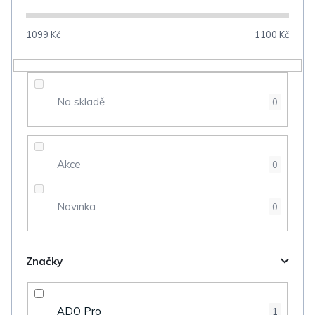
í
p
1099
Kč
1100
Kč
r
o
d
Na skladě
0
u
k
t
Akce
0
ů
Novinka
0
Značky
ADO Pro
1