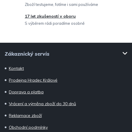
Zboží testujeme, fotíme i sami používáme
y
v
17 let zkušeností v oboru
ý
S výběrem rádi poradíme osobně
p
i
Z
s
Zákaznický servis
u
á
p
Kontakt
a
Prodejna Hradec Králové
t
í
Doprava a platba
Vrácení a výměna zboží do 30 dnů
Reklamace zboží
Obchodní podmínky