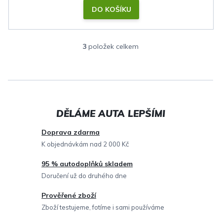
DO KOŠÍKU
3
položek celkem
O
v
l
á
d
a
c
Doprava zdarma
í
K objednávkám nad 2 000 Kč
p
95 % autodoplňků skladem
r
Doručení už do druhého dne
v
Prověřené zboží
k
Zboží testujeme, fotíme i sami používáme
y