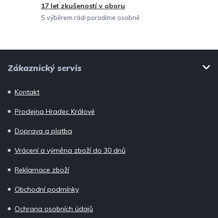
v
17 let zkušeností v oboru
ý
S výběrem rádi poradíme osobně
p
i
Z
s
Zákaznický servis
u
á
p
Kontakt
a
Prodejna Hradec Králové
t
í
Doprava a platba
Vrácení a výměna zboží do 30 dnů
Reklamace zboží
Obchodní podmínky
Ochrana osobních údajů