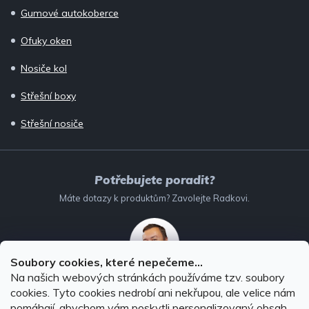
Gumové autokoberce
Ofuky oken
Nosiče kol
Střešní boxy
Střešní nosiče
Potřebujete poradit?
Máte dotazy k produktům? Zavolejte Radkovi.
Soubory cookies, které nepečeme...
Na našich webových stránkách používáme tzv. soubory
732 147 896
(Po–Pá: 8–16:00)
cookies. Tyto cookies nedrobí ani nekřupou, ale velice nám
pomáhají, abychom vám poskytli personalizovaný obsah.