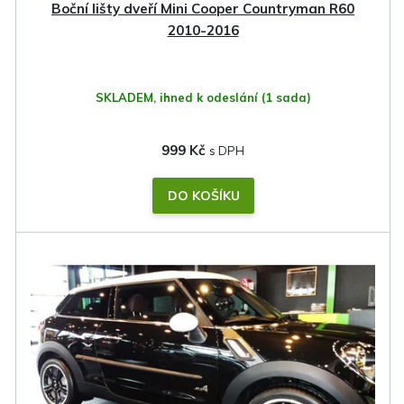
k
Boční lišty dveří Mini Cooper Countryman R60
t
2010-2016
ů
SKLADEM, ihned k odeslání
(1 sada)
999 Kč
DO KOŠÍKU