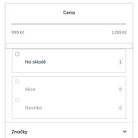
e
n
Cena
í
p
999
Kč
1299
Kč
r
o
d
Na skladě
1
u
k
t
Akce
0
ů
Novinka
0
Značky