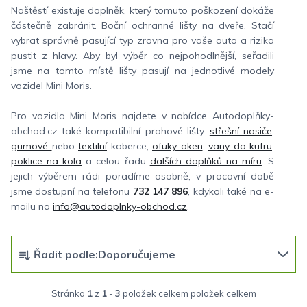
Naštěstí existuje doplněk, který tomuto poškození dokáže
částečně zabránit. Boční ochranné lišty na dveře. Stačí
vybrat správně pasující typ zrovna pro vaše auto a rizika
pustit z hlavy. Aby byl výběr co nejpohodlnější, seřadili
jsme na tomto místě lišty pasují na jednotlivé modely
vozidel Mini Moris.
Pro vozidla Mini Moris najdete v nabídce Autodoplňky-
obchod.cz také kompatibilní prahové lišty.
střešní nosiče
,
gumové
nebo
textilní
koberce,
ofuky oken
,
vany do kufru
,
poklice na kola
a celou řadu
dalších doplňků na míru
. S
jejich výběrem rádi poradíme osobně, v pracovní době
jsme dostupní na telefonu
732 147 896
, kdykoli také na e-
mailu na
info@autodoplnky-obchod.cz
.
Ř
Řadit podle:
Doporučujeme
a
z
Stránka
1
z
1
-
3
položek celkem