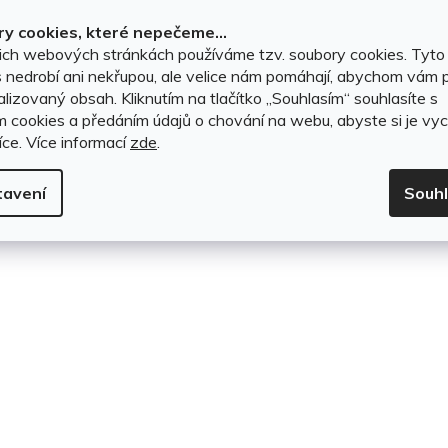
2 599 Kč
2 599 Kč
k
y cookies, které nepečeme...
ich webových stránkách používáme tzv. soubory cookies. Tyto
t
DO KOŠÍKU
DO KOŠÍKU
 nedrobí ani nekřupou, ale velice nám pomáhají, abychom vám p
lizovaný obsah. Kliknutím na tlačítko ,,Souhlasím“ souhlasíte s
ů
m cookies a předáním údajů o chování na webu, abyste si je vyc
íce.
Více informací
zde
.
O
v
tavení
Souh
l
á
d
a
c
í
p