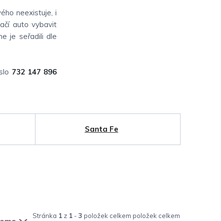
ého neexistuje, i
ačí auto vybavit
e je seřadili dle
íslo
732 147 896
Santa Fe
Stránka
1
z
1
-
3
položek celkem
jeme