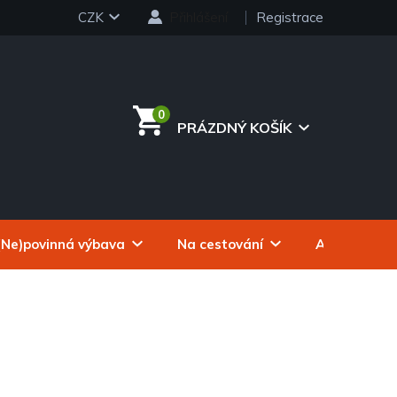
CZK
Přihlášení
Registrace
PRÁZDNÝ KOŠÍK
NÁKUPNÍ
KOŠÍK
(Ne)povinná výbava
Na cestování
Autokosmeti