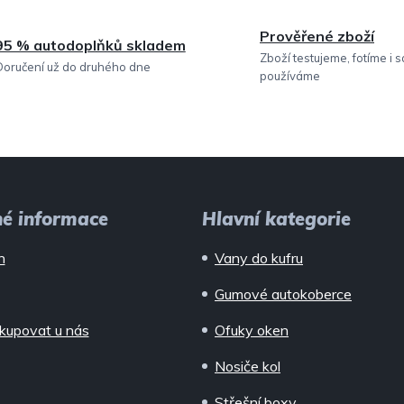
Prověřené zboží
95 % autodoplňků skladem
Zboží testujeme, fotíme i 
Doručení už do druhého dne
používáme
né informace
Hlavní kategorie
n
Vany do kufru
Gumové autokoberce
kupovat u nás
Ofuky oken
Nosiče kol
Střešní boxy