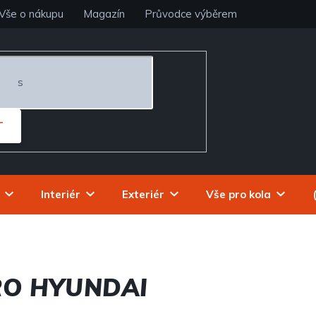
Vše o nákupu
Magazín
Průvodce výběrem
T
Interiér
Exteriér
Vše pro kola
RO HYUNDAI