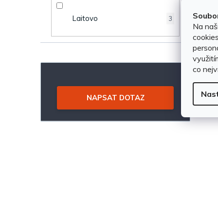
d
n
Soubor
u
Laitovo
3
Na naš
e
cookies
k
persona
l
využití
t
co nejv
ů
Nas
NAPSAT DOTAZ