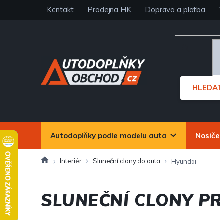
Přejít
Kontakt
Prodejna HK
Doprava a platba
na
obsah
HLEDA
Autodoplňky podle modelu auta
Nosiče
Domů
Interiér
Sluneční clony do auta
Hyundai
SLUNEČNÍ CLONY P