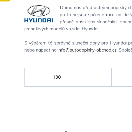
Doma nás před ostrými paprsky chrá
proto nejsou spálené ruce na delš
přesně pasujícími slunečními clona
jednotlivých modelů vozidel Hyundai.
S výběrem té správné sluneční clony pro Hyundai 
nebo napsat na
info@autodoplnky-obchod.cz
. Spole
i30
P