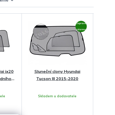
Doprava
zdarma
ai ix20
Sluneční clony Hyundai
adního
Tucson III 2015-2020
ele
Skladem u dodavatele