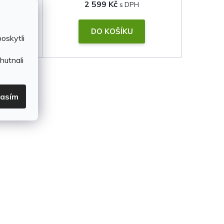
2 599 Kč
DO KOŠÍKU
oskytli
hutnali
lasím