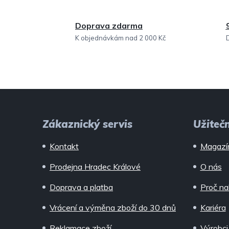
Doprava zdarma
K objednávkám nad 2 000 Kč
Z
á
Zákaznický servis
Užiteč
p
Kontakt
Magazí
a
Prodejna Hradec Králové
O nás
t
Doprava a platba
Proč na
í
Vrácení a výměna zboží do 30 dnů
Kariéra
Reklamace zboží
Výrobci