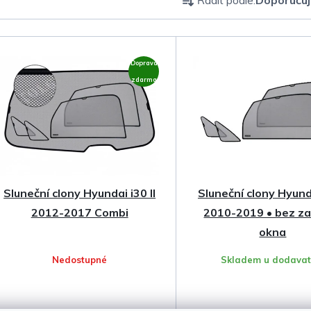
a
z
Doprava
e
zdarma
n
í
p
Sluneční clony Hyundai i30 II
Sluneční clony Hyund
r
2012-2017 Combi
2010-2019 • bez z
o
okna
Nedostupné
Skladem u dodavat
d
u