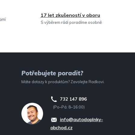
17 let zkušeností v oboru
sami
S výběrem rádi poradíme osobně
Potřebujete poradit?
Máte dotazy k produktům? Zavolejte Radkovi.
732 147 896
(Po–Pá: 8–16:00)
info@autodoplnky-
obchod.cz