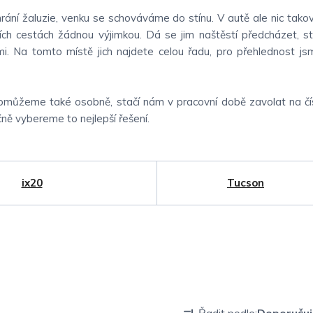
ní žaluzie, venku se schováváme do stínu. V autě ale nic takov
ích cestách žádnou výjimkou. Dá se jim naštěstí předcházet, st
mi. Na tomto místě jich najdete celou řadu, pro přehlednost jsm
pomůžeme také osobně, stačí nám v pracovní době zavolat na č
čně vybereme to nejlepší řešení.
ix20
Tucson
Ř
Řadit podle:
Doporuču