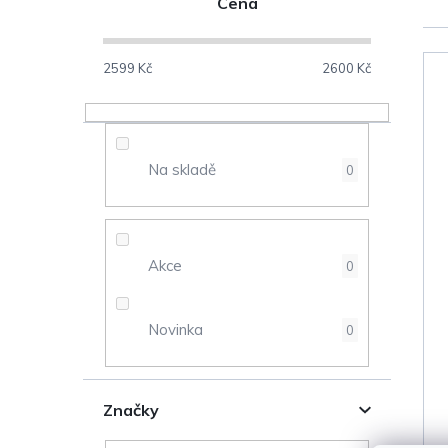
Cena
o
s
2599
Kč
2600
Kč
V
t
ý
r
Na skladě
0
p
a
i
n
s
Akce
0
n
p
Novinka
0
í
r
p
o
Značky
a