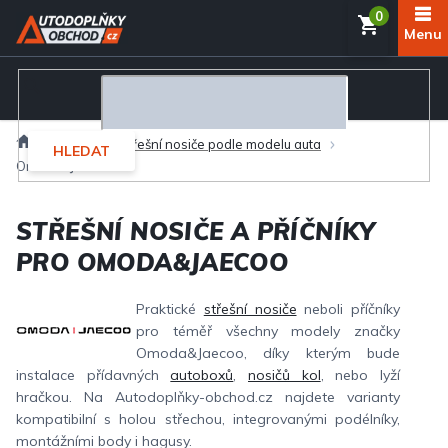
Přejít
NÁKUP
na
obsah
KOŠÍK
Domů
Nosiče
Střešní nosiče podle modelu auta
HLEDAT
Omoda&Jaecoo
STŘEŠNÍ NOSIČE A PŘÍČNÍKY
PRO OMODA&JAECOO
Praktické
střešní nosiče
neboli příčníky
pro téměř všechny modely značky
Omoda&Jaecoo, díky kterým bude
instalace přídavných
autoboxů
,
nosičů kol
, nebo lyží
hračkou. Na Autodoplňky-obchod.cz najdete varianty
kompatibilní s holou střechou, integrovanými podélníky,
montážními body i hagusy.