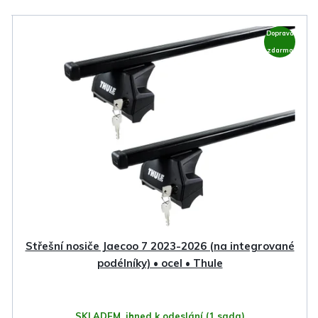
V
Doprava
ý
zdarma
p
i
s
p
r
o
d
u
k
Střešní nosiče Jaecoo 7 2023-2026 (na integrované
t
podélníky) • ocel • Thule
ů
SKLADEM, ihned k odeslání
(1 sada)