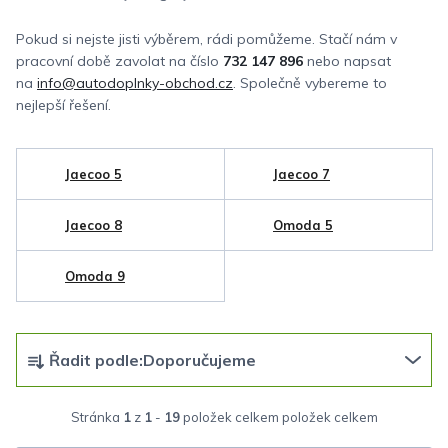
Pokud si nejste jisti výběrem, rádi pomůžeme. Stačí nám v
pracovní době zavolat na číslo
732 147 896
nebo napsat
na
info@autodoplnky-obchod.cz
. Společně vybereme to
nejlepší řešení.
Jaecoo 5
Jaecoo 7
Jaecoo 8
Omoda 5
Omoda 9
Ř
Řadit podle:
Doporučujeme
a
z
Stránka
1
z
1
-
19
položek celkem
e