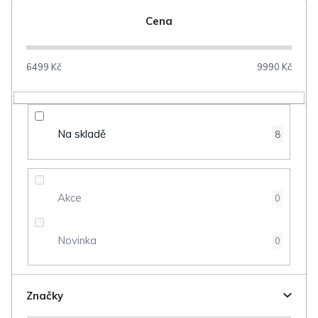
n
Cena
í
p
6499
Kč
9990
Kč
r
o
d
Na skladě
8
u
k
t
Akce
0
ů
Novinka
0
Značky