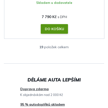
Skladem u dodavatele
7 790 Kč
DO KOŠÍKU
19
položek celkem
O
v
l
á
d
a
c
Doprava zdarma
í
K objednávkám nad 2 000 Kč
p
95 % autodoplňků skladem