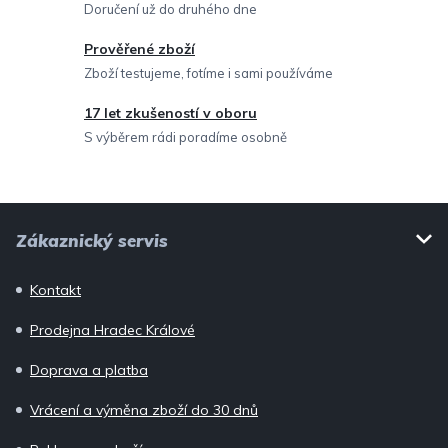
r
Doručení už do druhého dne
v
Prověřené zboží
k
Zboží testujeme, fotíme i sami používáme
y
v
17 let zkušeností v oboru
ý
S výběrem rádi poradíme osobně
p
i
Z
s
Zákaznický servis
u
á
p
Kontakt
a
Prodejna Hradec Králové
t
í
Doprava a platba
Vrácení a výměna zboží do 30 dnů