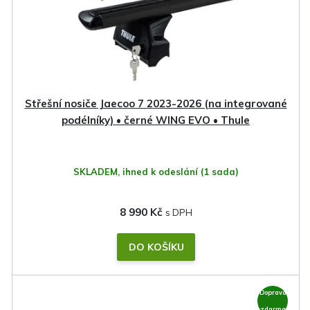
Střešní nosiče Jaecoo 7 2023-2026 (na integrované
podélníky) • černé WING EVO • Thule
SKLADEM, ihned k odeslání
(1 sada)
8 990 Kč
DO KOŠÍKU
Doprava
zdarma