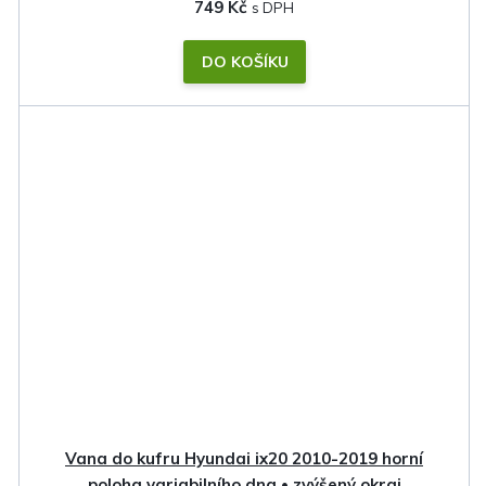
749 Kč
DO KOŠÍKU
Vana do kufru Hyundai ix20 2010-2019 horní
poloha variabilního dna • zvýšený okraj