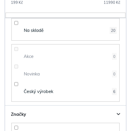
199
Kč
11990
Kč
r
o
d
Na skladě
20
u
k
t
Akce
0
ů
Novinka
0
Český výrobek
6
Značky