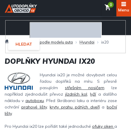
Přejít
NÁKUP
na
obsah
KOŠÍK
Domů
Autodoplňky podle modelu auta
Hyundai
ix20
HLEDAT
DOPLŇKY HYUNDAI IX20
Hyundai ix20 je možné dovybavit celou
řadou doplňků na míru. S přesně
pasujícím
střešním nosičem
lze
například zjednodušit převoz
jízdních kol
,
lyží
a dalšího
nákladu v
autoboxu
. Před škrábanci laku a interiéru zase
ochrání
prahové lišty
,
kryty prahu pátých dveří
a
boční
lišty
.
Pro Hyundai ix20 lze pořídit také jednoduché
ofuky oken
a