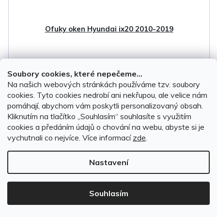
Ofuky oken Hyundai ix20 2010-2019
Soubory cookies, které nepečeme...
Na objednávku do 7 dnů
Na našich webových stránkách používáme tzv. soubory
cookies. Tyto cookies nedrobí ani nekřupou, ale velice nám
899 Kč
pomáhají, abychom vám poskytli personalizovaný obsah.
Kliknutím na tlačítko ,,Souhlasím“ souhlasíte s využitím
cookies a předáním údajů o chování na webu, abyste si je
DO KOŠÍKU
vychutnali co nejvíce.
Více informací
zde
.
Nastavení
Souhlasím