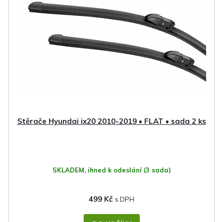
i
s
p
r
o
d
u
k
Stěrače Hyundai ix20 2010-2019 • FLAT • sada 2 ks
t
ů
SKLADEM, ihned k odeslání
(3 sada)
499 Kč