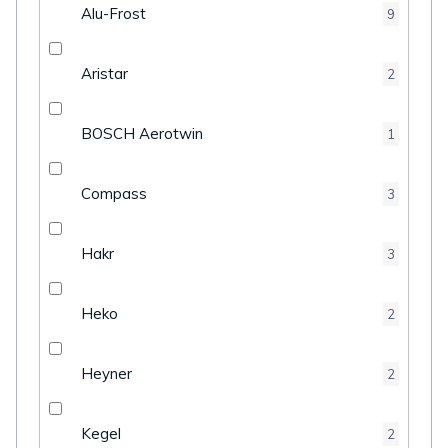
Alu-Frost
9
Aristar
2
BOSCH Aerotwin
1
Compass
3
Hakr
3
Heko
2
Heyner
2
Kegel
2