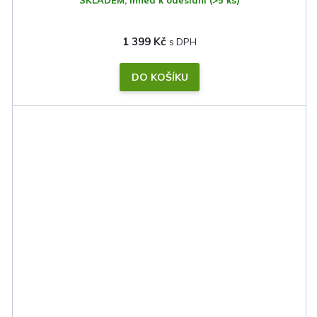
SKLADEM, ihned k odeslání
(>5 ks)
1 399 Kč
DO KOŠÍKU