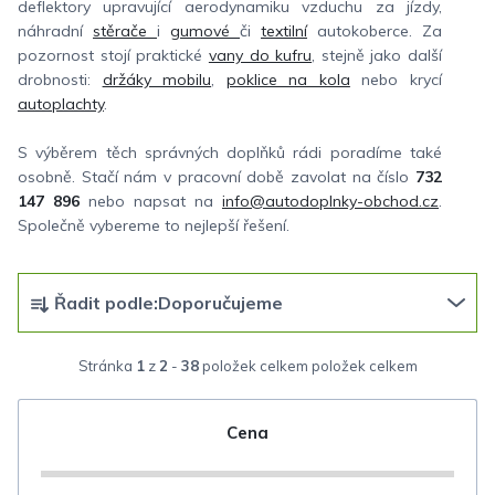
deflektory upravující aerodynamiku vzduchu za jízdy,
náhradní
stěrače
i
gumové
či
textilní
autokoberce. Za
pozornost stojí praktické
vany do kufru
, stejně jako další
drobnosti:
držáky mobilu
,
poklice na kola
nebo krycí
autoplachty
.
S výběrem těch správných doplňků rádi poradíme také
osobně. Stačí nám v pracovní době zavolat na číslo
732
147 896
nebo napsat na
info@autodoplnky-obchod.cz
.
Společně vybereme to nejlepší řešení.
Ř
Řadit podle:
Doporučujeme
a
z
Stránka
1
z
2
-
38
položek celkem
e
n
Cena
í
p