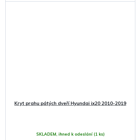
Kryt prahu pátých dveří Hyundai ix20 2010-2019
SKLADEM, ihned k odeslání
(1 ks)