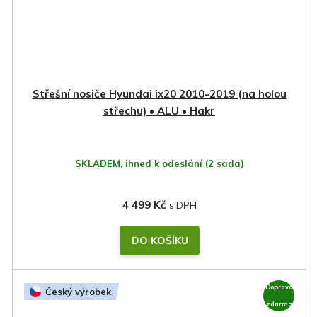
Střešní nosiče Hyundai ix20 2010-2019 (na holou
střechu) • ALU • Hakr
SKLADEM, ihned k odeslání
(2 sada)
4 499 Kč
DO KOŠÍKU
Doprava
Český výrobek
zdarma