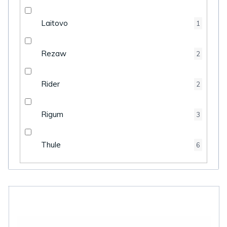
Laitovo
1
Rezaw
2
Rider
2
Rigum
3
Thule
6
V
ý
p