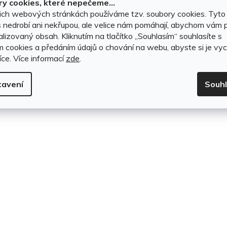
y cookies, které nepečeme...
t
DO KOŠÍKU
ich webových stránkách používáme tzv. soubory cookies. Tyto
 nedrobí ani nekřupou, ale velice nám pomáhají, abychom vám p
ů
lizovaný obsah. Kliknutím na tlačítko ,,Souhlasím“ souhlasíte s
O
m cookies a předáním údajů o chování na webu, abyste si je vyc
íce.
Více informací
zde
.
v
l
tavení
Souh
á
d
a
c
í
p
r