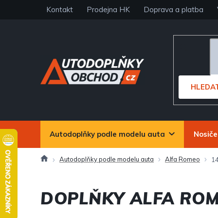
Přejít
Kontakt
Prodejna HK
Doprava a platba
na
obsah
HLEDA
Autodoplňky podle modelu auta
Nosiče
Domů
Autodoplňky podle modelu auta
Alfa Romeo
1
DOPLŇKY ALFA ROM