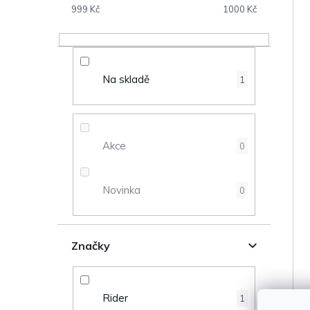
s
999
Kč
1000
Kč
V
t
ý
r
Na skladě
1
p
a
i
n
s
Akce
0
n
p
Novinka
0
í
r
p
o
Značky
a
d
n
u
Rider
1