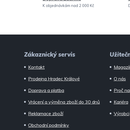
K objednávkám nad 2 000 Kč
Z
á
Zákaznický servis
Užiteč
p
Kontakt
Magazí
a
Prodejna Hradec Králové
O nás
t
Doprava a platba
Proč na
í
Vrácení a výměna zboží do 30 dnů
Kariéra
Reklamace zboží
Výrobci
Obchodní podmínky