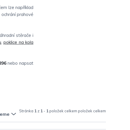
em lze například
e ochrání prahové
áhradní stěrače i
u
,
poklice na kola
896
nebo napsat
Stránka
1
z
1
-
1
položek celkem
jeme