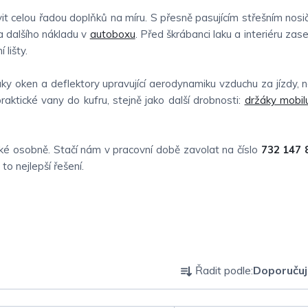
 celou řadou doplňků na míru. S přesně pasujícím střešním nosič
 dalšího nákladu v
autoboxu
. Před škrábanci laku a interiéru zas
 lišty.
y oken a deflektory upravující aerodynamiku vzduchu za jízdy, n
raktické vany do kufru, stejně jako další drobnosti:
držáky mobil
é osobně. Stačí nám v pracovní době zavolat na číslo
732 147 
o nejlepší řešení.
Ř
Řadit podle:
Doporuču
a