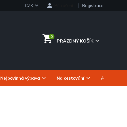
CZK
Přihlášení
Registrace
PRÁZDNÝ KOŠÍK
NÁKUPNÍ
KOŠÍK
(Ne)povinná výbava
Na cestování
Autokosmeti