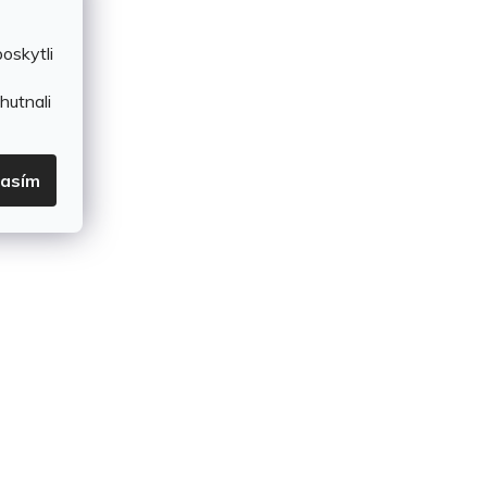
oskytli
hutnali
lasím