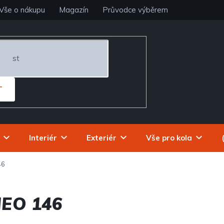
Vše o nákupu
Magazín
Průvodce výběrem
T
Interiér
Exteriér
Vše pro kola
46
EO 146