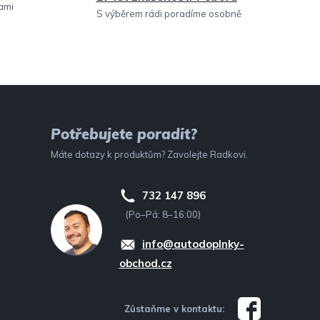
sami
S výběrem rádi poradíme osobně
Potřebujete poradit?
Máte dotazy k produktům? Zavolejte Radkovi.
732 147 896
(Po–Pá: 8–16:00)
info@autodoplnky-
obchod.cz