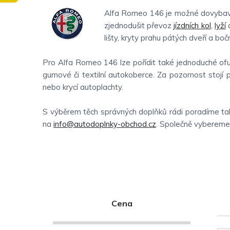
Alfa Romeo 146 je možné dovybavit
zjednodušit převoz
jízdních kol
,
lyží
a
lišty, kryty prahu pátých dveří a boční
Pro Alfa Romeo 146 lze pořídit také jednoduché ofuk
gumové či textilní autokoberce. Za pozornost stojí p
nebo krycí autoplachty.
S výběrem těch správných doplňků rádi poradíme tak
na
info@autodoplnky-obchod.cz
. Společně vybereme t
P
Cena
o