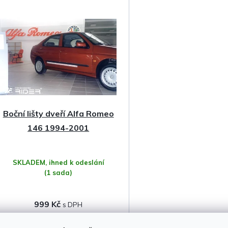
z
e
n
í
p
Boční lišty dveří Alfa Romeo
r
146 1994-2001
o
SKLADEM, ihned k odeslání
d
(1 sada)
u
999 Kč
k