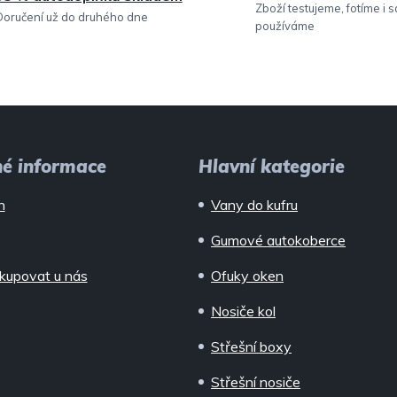
Zboží testujeme, fotíme i 
Doručení už do druhého dne
používáme
né informace
Hlavní kategorie
n
Vany do kufru
Gumové autokoberce
kupovat u nás
Ofuky oken
Nosiče kol
Střešní boxy
Střešní nosiče