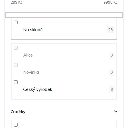
299
Kč
9990
Kč
r
o
d
Na skladě
28
u
k
t
Akce
0
ů
Novinka
0
Český výrobek
6
Značky