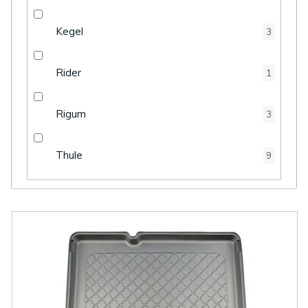
Kegel
3
Rider
1
Rigum
3
Thule
9
V
ý
p
i
s