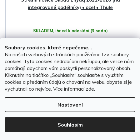
integrované podélníky) • ocel • Thule
SKLADEM, ihned k odeslání
(3 sada)
Soubory cookies, které nepečeme...
6 499 Kč
Na našich webových stránkách používáme tzv. soubory
cookies. Tyto cookies nedrobí ani nekřupou, ale velice nám
DO KOŠÍKU
pomáhají, abychom vám poskytli personalizovaný obsah.
Kliknutím na tlačítko ,,Souhlasím“ souhlasíte s využitím
cookies a předáním údajů o chování na webu, abyste si je
Doprava
Český výrobek
vychutnali co nejvíce.
Více informací
zde
.
zdarma
Nastavení
Souhlasím