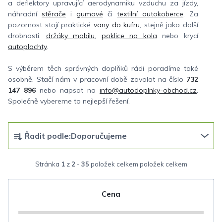
a deflektory upravující aerodynamiku vzduchu za jízdy,
náhradní
stěrače
i
gumové
či
textilní autokoberce
. Za
pozornost stojí praktické
vany do kufru
, stejně jako další
drobnosti:
držáky mobilu
,
poklice na kola
nebo krycí
autoplachty
.
S výběrem těch správných doplňků rádi poradíme také
osobně. Stačí nám v pracovní době zavolat na číslo
732
147 896
nebo napsat na
info@autodoplnky-obchod.cz
.
Společně vybereme to nejlepší řešení.
Ř
Řadit podle:
Doporučujeme
a
z
Stránka
1
z
2
-
35
položek celkem
e
n
Cena
í
p