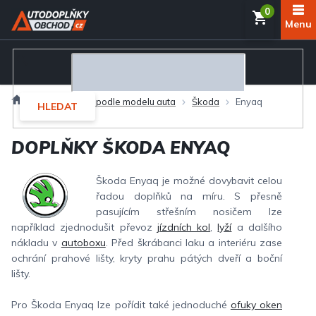
Přejít
NÁKUP
na
obsah
KOŠÍK
Domů
Autodoplňky podle modelu auta
Škoda
Enyaq
HLEDAT
DOPLŇKY ŠKODA ENYAQ
Škoda Enyaq je možné dovybavit celou
řadou doplňků na míru. S přesně
pasujícím střešním nosičem lze
například zjednodušit převoz
jízdních kol
,
lyží
a dalšího
nákladu v
autoboxu
. Před škrábanci laku a interiéru zase
ochrání prahové lišty, kryty prahu pátých dveří a boční
lišty.
Pro Škoda Enyaq lze pořídit také jednoduché
ofuky oken