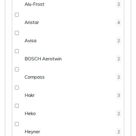
Alu-Frost
2
Aristar
4
Avisa
2
BOSCH Aerotwin
2
Compass
2
Hakr
3
Heko
2
Heyner
2