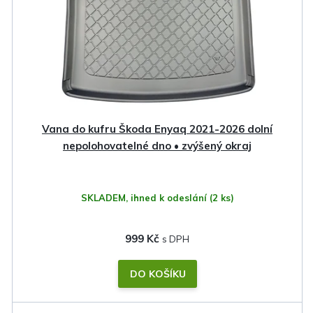
p
r
o
d
u
k
Vana do kufru Škoda Enyaq 2021-2026 dolní
t
nepolohovatelné dno • zvýšený okraj
ů
SKLADEM, ihned k odeslání
(2 ks)
999 Kč
DO KOŠÍKU