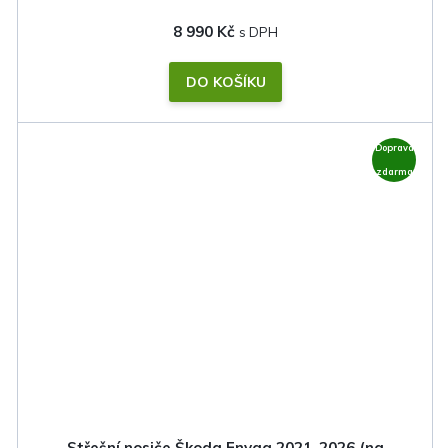
8 990 Kč
DO KOŠÍKU
Doprava
zdarma
Střešní nosiče Škoda Enyaq 2021-2026 (na