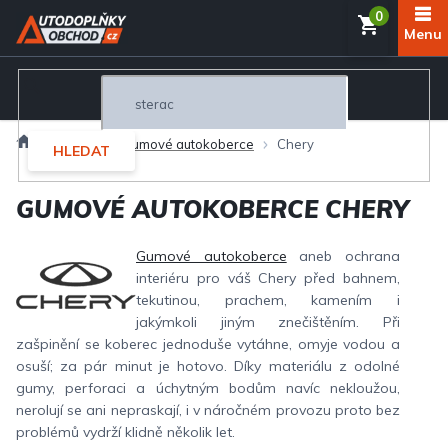
Přejít
NÁKUP
na
obsah
KOŠÍK
Domů
Interiér
Gumové autokoberce
Chery
HLEDAT
GUMOVÉ AUTOKOBERCE CHERY
Gumové autokoberce
aneb ochrana
interiéru pro váš Chery před bahnem,
tekutinou, prachem, kamením i
jakýmkoli jiným znečištěním. Při
zašpinění se koberec jednoduše vytáhne, omyje vodou a
osuší; za pár minut je hotovo. Díky materiálu z odolné
gumy, perforaci a úchytným bodům navíc nekloužou,
nerolují se ani nepraskají, i v náročném provozu proto bez
problémů vydrží klidně několik let.