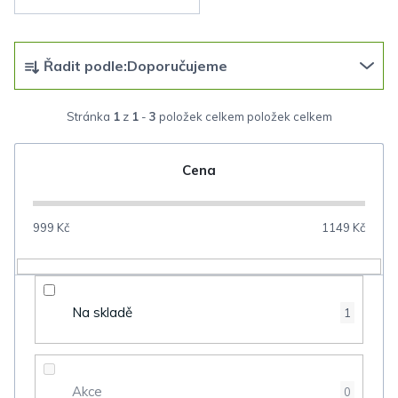
Ř
Řadit podle:
Doporučujeme
a
z
Stránka
1
z
1
-
3
položek celkem
e
n
Cena
í
p
999
Kč
1149
Kč
r
o
d
Na skladě
1
u
k
t
Akce
0