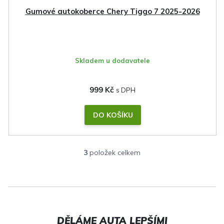
Gumové autokoberce Chery Tiggo 7 2025-2026
Skladem u dodavatele
999 Kč
DO KOŠÍKU
3
položek celkem
O
v
l
á
d