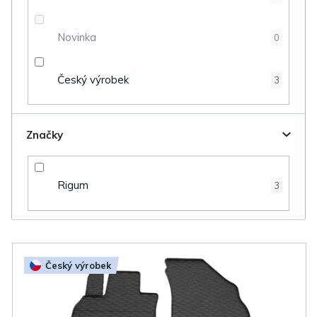
ů
Novinka
0
Český výrobek
3
Značky
Rigum
3
V
Český výrobek
ý
p