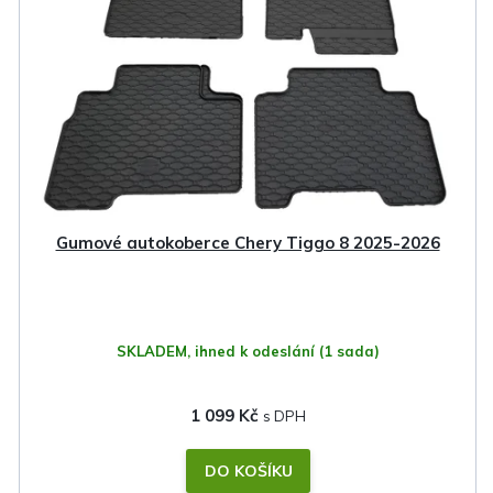
i
s
p
r
o
d
u
k
Gumové autokoberce Chery Tiggo 8 2025-2026
t
ů
SKLADEM, ihned k odeslání
(1 sada)
1 099 Kč
DO KOŠÍKU