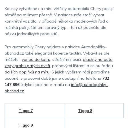
Kousky vytvořené na míru většiny automobilů Chery pasují
téměř na milimetr přesně. V nabídce níže stačí vybrat
konkrétní vozidlo, v případě několika modelových řad a
ročníků pak ještě ten správný typ – ten už poznáte dle
názvu jednotlivých produktů.
Pro automobily Chery najdete v nabídce Autodoplňky-
obchod.cz také elegantní koberce textilní. Vybavit se ale
můžete i
vanou do kufru
, střešními nosiči,
plachty na auto
,
kryty prahu pátých dveří
, prahovými lištami a celou řadou
dalších doplňků na míru
. S jejich výběrem rádi poradíme
osobně, v pracovní době jsme dostupní na telefonu
732
147 896
, kdykoli pak na e-mailu na
info@autodoplnky-
obchod.cz
.
Tiggo 7
Tiggo 8
Tiggo 9