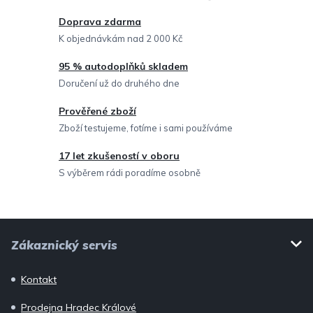
a
c
Doprava zdarma
í
K objednávkám nad 2 000 Kč
p
95 % autodoplňků skladem
r
Doručení už do druhého dne
v
Prověřené zboží
k
Zboží testujeme, fotíme i sami používáme
y
v
17 let zkušeností v oboru
ý
S výběrem rádi poradíme osobně
p
i
Z
s
Zákaznický servis
u
á
p
Kontakt
a
Prodejna Hradec Králové